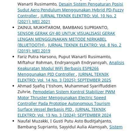
Wanarti Rusimamto,
Desain Sistem Pengaturan Posisi
Sudut Aero Pendulum Menggunakan Hybrid PD-Fuzzy
Controller
,
JURNAL TEKNIK ELEKTRO: Vol. 10 No. 2
(2021): MEI 2021
ZAINUL MUKHTAROM, BAMBANG SUPRIANTO,
SENSOR GERAK GY-80 UNTUK VISUALISASI GERAK
LENGAN MENGGUNAKAN METODE NIRKABEL
(BLUETOOTH)
,
JURNAL TEKNIK ELEKTRO: Vol. 8 No. 2
(2019): MEI 2019
Fariz Putra Harsono, Puput Wanarti Rusimamto,
Miftahur Rohman, Endryansyah Endryansyah,
Analisis
Keakuratan Modul WiFi Berbasis ESP8266
Menggunakan PID Controller
,
JURNAL TEKNIK
ELEKTRO: Vol. 14 No. 3 (2025): SEPTEMBER 2025
Ahmad Syafiq I'tishom, Muhammad Syariffuddien
Zuhrie,
Pemodelan Sistem Kontrol Stabilizer PWM
Motor Thruster Menggunakan Electric Speed
Controller Pada Prototipe Autonomous Tourism
Surface Vessel Berbasis PID
,
JURNAL TEKNIK
ELEKTRO: Vol. 13 No. 3 (2024): SEPTEMBER 2024
Naufal Muzakki, I Gusti Putu Asto Buditjahjanto,
Bambang Suprianto, Sayyidul Aulia Alamsyah,
Sistem