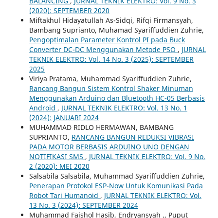
BALANCING
,
JURNAL TEKNIK ELEKTRO: Vol. 9 No. 3
(2020): SEPTEMBER 2020
Miftakhul Hidayatullah As-Sidqi, Rifqi Firmansyah,
Bambang Suprianto, Muhamad Syariffuddien Zuhrie,
Pengoptimalan Parameter Kontrol PI pada Buck
Converter DC-DC Menggunakan Metode PSO
,
JURNAL
TEKNIK ELEKTRO: Vol. 14 No. 3 (2025): SEPTEMBER
2025
Viriya Pratama, Muhammad Syariffuddien Zuhrie,
Rancang Bangun Sistem Kontrol Shaker Minuman
Menggunakan Arduino dan Bluetooth HC-05 Berbasis
Android
,
JURNAL TEKNIK ELEKTRO: Vol. 13 No. 1
(2024): JANUARI 2024
MUHAMMAD RIDLO HERMAWAN, BAMBANG
SUPRIANTO,
RANCANG BANGUN REDUKSI VIBRASI
PADA MOTOR BERBASIS ARDUINO UNO DENGAN
NOTIFIKASI SMS
,
JURNAL TEKNIK ELEKTRO: Vol. 9 No.
2 (2020): MEI 2020
Salsabila Salsabila, Muhammad Syariffuddien Zuhrie,
Penerapan Protokol ESP-Now Untuk Komunikasi Pada
Robot Tari Humanoid
,
JURNAL TEKNIK ELEKTRO: Vol.
13 No. 3 (2024): SEPTEMBER 2024
Muhammad Faishol Hasib, Endryansyah ., Puput