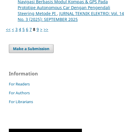
Navigasi Berbasis Modul Kompas & GPS Pada
Prototipe Autonomous Car Dengan Pengendali
Steering Metode PI
,
JURNAL TEKNIK ELEKTRO: Vol. 14
No. 3 (2025): SEPTEMBER 2025
<<
<
3
4
5
6
7
8
9
>
>>
Make a Submission
Information
For Readers
For Authors
For Librarians