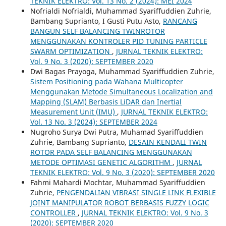
TEKNIK ELEKTRO: Vol. 13 No. 2 (2024): MEI 2024
Nofrialdi Nofrialdi, Muhammad Syariffuddien Zuhrie,
Bambang Suprianto, I Gusti Putu Asto,
RANCANG
BANGUN SELF BALANCING TWINROTOR
MENGGUNAKAN KONTROLER PID TUNING PARTICLE
SWARM OPTIMIZATION
,
JURNAL TEKNIK ELEKTRO:
Vol. 9 No. 3 (2020): SEPTEMBER 2020
Dwi Bagas Prayoga, Muhammad Syariffuddien Zuhrie,
Sistem Positioning pada Wahana Multicopter
Menggunakan Metode Simultaneous Localization and
Mapping (SLAM) Berbasis LiDAR dan Inertial
Measurement Unit (IMU)
,
JURNAL TEKNIK ELEKTRO:
Vol. 13 No. 3 (2024): SEPTEMBER 2024
Nugroho Surya Dwi Putra, Muhamad Syariffuddien
Zuhrie, Bambang Suprianto,
DESAIN KENDALI TWIN
ROTOR PADA SELF BALANCING MENGGUNAKAN
METODE OPTIMASI GENETIC ALGORITHM
,
JURNAL
TEKNIK ELEKTRO: Vol. 9 No. 3 (2020): SEPTEMBER 2020
Fahmi Mahardi Mochtar, Muhammad Syariffuddien
Zuhrie,
PENGENDALIAN VIBRASI SINGLE LINK FLEXIBLE
JOINT MANIPULATOR ROBOT BERBASIS FUZZY LOGIC
CONTROLLER
,
JURNAL TEKNIK ELEKTRO: Vol. 9 No. 3
(2020): SEPTEMBER 2020