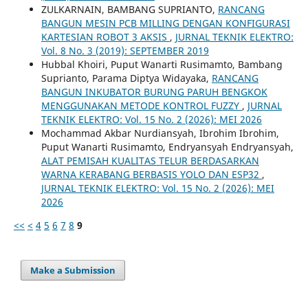
ZULKARNAIN, BAMBANG SUPRIANTO,
RANCANG
BANGUN MESIN PCB MILLING DENGAN KONFIGURASI
KARTESIAN ROBOT 3 AKSIS
,
JURNAL TEKNIK ELEKTRO:
Vol. 8 No. 3 (2019): SEPTEMBER 2019
Hubbal Khoiri, Puput Wanarti Rusimamto, Bambang
Suprianto, Parama Diptya Widayaka,
RANCANG
BANGUN INKUBATOR BURUNG PARUH BENGKOK
MENGGUNAKAN METODE KONTROL FUZZY
,
JURNAL
TEKNIK ELEKTRO: Vol. 15 No. 2 (2026): MEI 2026
Mochammad Akbar Nurdiansyah, Ibrohim Ibrohim,
Puput Wanarti Rusimamto, Endryansyah Endryansyah,
ALAT PEMISAH KUALITAS TELUR BERDASARKAN
WARNA KERABANG BERBASIS YOLO DAN ESP32
,
JURNAL TEKNIK ELEKTRO: Vol. 15 No. 2 (2026): MEI
2026
<<
<
4
5
6
7
8
9
Make a Submission