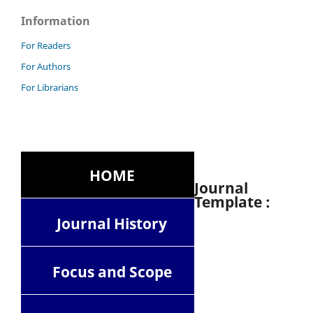
Information
For Readers
For Authors
For Librarians
HOME
Journal
Template :
Journal History
Focus and Scope