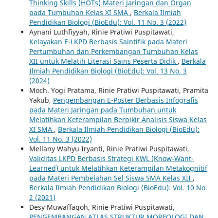
Thinking Skills (HOTs) Materi Jaringan dan Organ
pada Tumbuhan Kelas XI SMA
,
Berkala Ilmiah
Pendidikan Biologi (BioEdu): Vol. 11 No. 3 (2022)
Aynani Luthfiyyah, Rinie Pratiwi Puspitawati,
Kelayakan E-LKPD Berbasis Saintifik pada Materi
Pertumbuhan dan Perkembangan Tumbuhan Kelas
XII untuk Melatih Literasi Sains Peserta Didik
,
Berkala
Ilmiah Pendidikan Biologi (BioEdu): Vol. 13 No. 3
(2024)
Moch. Yogi Pratama, Rinie Pratiwi Puspitawati, Pramita
Yakub,
Pengembangan E-Poster Berbasis Infografis
pada Materi Jaringan pada Tumbuhan untuk
Melatihkan Keterampilan Berpikir Analisis Siswa Kelas
XI SMA
,
Berkala Ilmiah Pendidikan Biologi (BioEdu):
Vol. 11 No. 3 (2022)
Mellany Wahyu Iryanti, Rinie Pratiwi Puspitawati,
Validitas LKPD Berbasis Strategi KWL (Know-Want-
Learned) untuk Melatihkan Keterampilan Metakognitif
pada Materi Pembelahan Sel Siswa SMA Kelas XII
,
Berkala Ilmiah Pendidikan Biologi (BioEdu): Vol. 10 No.
2 (2021)
Desy Muwaffaqoh, Rinie Pratiwi Puspitawati,
PENGEMBANGAN ATLAS STRUKTUR MORFOLOGI DAN