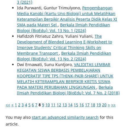
3 (2021)
Ida Purwanti, Guntur Trimulyono,
Pengembangan
Media Kanobi (Kartu Uno Biologi) untuk Melatihkan
Keterampilan Berpikir Analisis Peserta Didik Kelas XI
SMA pada Materi Sel
,
Berkala Ilmiah Pendidikan
Biologi (BioEdu): Vol. 13 No. 1 (2024)
Hafidzoh Fitriatuz Zahro, Yuliani Yuliani,
The
Development of Blended Learning E-Worksheet to
Improve Students’ Critical Thinking Skills on
Membrane Transport
,
Berkala Ilmiah Pendidikan
Biologi (BioEdu): Vol. 13 No. 2 (2024)
Dwi Ernawati, Sunu Kuntjoro,
VALIDITAS LEMBAR
KEGIATAN SISWA BERBASIS PEMBELAJARAN
KOOPERATIF TIPE TPS (THINK-PAIR-SHARE) UNTUK
MELATIH KETERAMPILAN BERPIKIR KRITIS SISWA
PADA MATERI PERUBAHAN LINGKUNGAN
,
Berkala
Ilmiah Pendidikan Biologi (BioEdu): Vol. 7 No. 2 (2018)
<<
<
1
2
3
4
5
6
7
8
9
10
11
12
13
14
15
16
17
18
19
20
>
>>
You may also
start an advanced similarity search
for this
article.