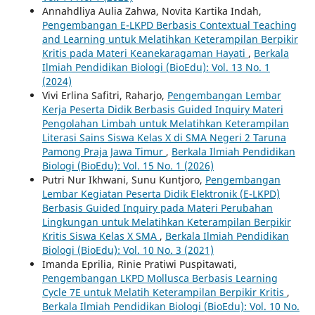
Annahdliya Aulia Zahwa, Novita Kartika Indah,
Pengembangan E-LKPD Berbasis Contextual Teaching
and Learning untuk Melatihkan Keterampilan Berpikir
Kritis pada Materi Keanekaragaman Hayati
,
Berkala
Ilmiah Pendidikan Biologi (BioEdu): Vol. 13 No. 1
(2024)
Vivi Erlina Safitri, Raharjo,
Pengembangan Lembar
Kerja Peserta Didik Berbasis Guided Inquiry Materi
Pengolahan Limbah untuk Melatihkan Keterampilan
Literasi Sains Siswa Kelas X di SMA Negeri 2 Taruna
Pamong Praja Jawa Timur
,
Berkala Ilmiah Pendidikan
Biologi (BioEdu): Vol. 15 No. 1 (2026)
Putri Nur Ikhwani, Sunu Kuntjoro,
Pengembangan
Lembar Kegiatan Peserta Didik Elektronik (E-LKPD)
Berbasis Guided Inquiry pada Materi Perubahan
Lingkungan untuk Melatihkan Keterampilan Berpikir
Kritis Siswa Kelas X SMA
,
Berkala Ilmiah Pendidikan
Biologi (BioEdu): Vol. 10 No. 3 (2021)
Imanda Eprilia, Rinie Pratiwi Puspitawati,
Pengembangan LKPD Mollusca Berbasis Learning
Cycle 7E untuk Melatih Keterampilan Berpikir Kritis
,
Berkala Ilmiah Pendidikan Biologi (BioEdu): Vol. 10 No.