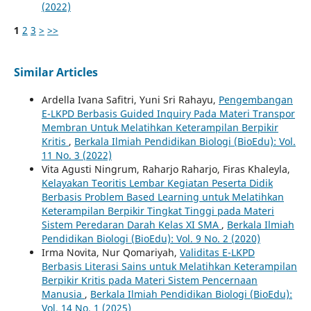
(2022)
1
2
3
>
>>
Similar Articles
Ardella Ivana Safitri, Yuni Sri Rahayu,
Pengembangan
E-LKPD Berbasis Guided Inquiry Pada Materi Transpor
Membran Untuk Melatihkan Keterampilan Berpikir
Kritis
,
Berkala Ilmiah Pendidikan Biologi (BioEdu): Vol.
11 No. 3 (2022)
Vita Agusti Ningrum, Raharjo Raharjo, Firas Khaleyla,
Kelayakan Teoritis Lembar Kegiatan Peserta Didik
Berbasis Problem Based Learning untuk Melatihkan
Keterampilan Berpikir Tingkat Tinggi pada Materi
Sistem Peredaran Darah Kelas XI SMA
,
Berkala Ilmiah
Pendidikan Biologi (BioEdu): Vol. 9 No. 2 (2020)
Irma Novita, Nur Qomariyah,
Validitas E-LKPD
Berbasis Literasi Sains untuk Melatihkan Keterampilan
Berpikir Kritis pada Materi Sistem Pencernaan
Manusia
,
Berkala Ilmiah Pendidikan Biologi (BioEdu):
Vol. 14 No. 1 (2025)