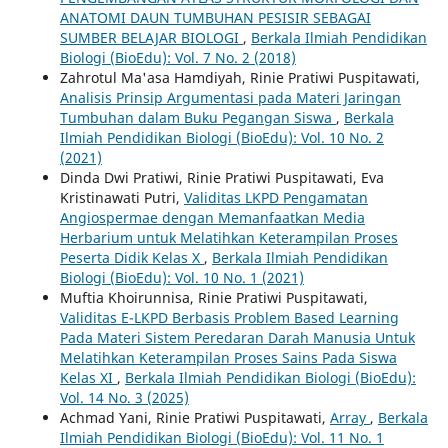
ANATOMI DAUN TUMBUHAN PESISIR SEBAGAI
SUMBER BELAJAR BIOLOGI
,
Berkala Ilmiah Pendidikan
Biologi (BioEdu): Vol. 7 No. 2 (2018)
Zahrotul Ma'asa Hamdiyah, Rinie Pratiwi Puspitawati,
Analisis Prinsip Argumentasi pada Materi Jaringan
Tumbuhan dalam Buku Pegangan Siswa
,
Berkala
Ilmiah Pendidikan Biologi (BioEdu): Vol. 10 No. 2
(2021)
Dinda Dwi Pratiwi, Rinie Pratiwi Puspitawati, Eva
Kristinawati Putri,
Validitas LKPD Pengamatan
Angiospermae dengan Memanfaatkan Media
Herbarium untuk Melatihkan Keterampilan Proses
Peserta Didik Kelas X
,
Berkala Ilmiah Pendidikan
Biologi (BioEdu): Vol. 10 No. 1 (2021)
Muftia Khoirunnisa, Rinie Pratiwi Puspitawati,
Validitas E-LKPD Berbasis Problem Based Learning
Pada Materi Sistem Peredaran Darah Manusia Untuk
Melatihkan Keterampilan Proses Sains Pada Siswa
Kelas XI
,
Berkala Ilmiah Pendidikan Biologi (BioEdu):
Vol. 14 No. 3 (2025)
Achmad Yani, Rinie Pratiwi Puspitawati,
Array
,
Berkala
Ilmiah Pendidikan Biologi (BioEdu): Vol. 11 No. 1