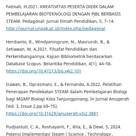
Fatmah, H.2021. KREATIVITAS PESERTA DIDIK DALAM
PEMBELAJARAN BIOTEKNOLOGI DENGAN PJBL BERBASIS
STEAM. Pedagonal: Jurnal Ilmiah Pendidikan, 5, 7–14.
http://journal.unpak.ac.id/index.php/pedagonal
Herdianto, R., Windyaningrum, N., Masruroh, B., &
Setiawan, M. A.2021. Filsafat Pendidikan dan
Perkembangannya: Kajian Bibliometrik berdasarkan
Database Scopus. Belantika Pendidikan, 4(1), 44–56.
https://doi.org/10.47213/bp.v4i2.101
Irawan, B., Oprasmani, E., & Fernando, A.2022. Pelatihan
Penerapan Pendekatan STEAM dalam Pembelajaran Biologi
bagi MGMP Biologi Kota Tanjungpinang. In Jurnal Anugerah
(Vol. 3, Issue 2,pp.69–75).
https://doi.org/10.31629/anugerah.v3i2.3881
Pudjiastuti, C. A., Roshayanti, F., Rita, E., & Dewi, S. 2024.
Potensi Implementasi Steam ( Science , Technology ,