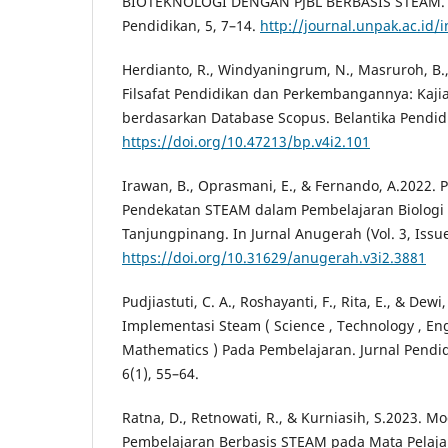
BIOTEKNOLOGI DENGAN PJBL BERBASIS STEAM. P
Pendidikan, 5, 7–14.
http://journal.unpak.ac.id
Herdianto, R., Windyaningrum, N., Masruroh, B.,
Filsafat Pendidikan dan Perkembangannya: Kajia
berdasarkan Database Scopus. Belantika Pendidi
https://doi.org/10.47213/bp.v4i2.101
Irawan, B., Oprasmani, E., & Fernando, A.2022.
Pendekatan STEAM dalam Pembelajaran Biologi 
Tanjungpinang. In Jurnal Anugerah (Vol. 3, Issu
https://doi.org/10.31629/anugerah.v3i2.3881
Pudjiastuti, C. A., Roshayanti, F., Rita, E., & Dewi
Implementasi Steam ( Science , Technology , Engi
Mathematics ) Pada Pembelajaran. Jurnal Pendi
6(1), 55–64.
Ratna, D., Retnowati, R., & Kurniasih, S.2023. 
Pembelajaran Berbasis STEAM pada Mata Pelaja