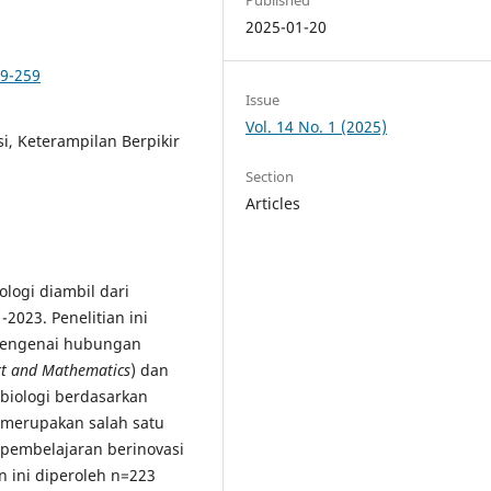
2025-01-20
49-259
Issue
Vol. 14 No. 1 (2025)
i, Keterampilan Berpikir
Section
Articles
logi diambil dari
2023. Penelitian ini
 mengenai hubungan
Art and Mathematics
) dan
biologi berdasarkan
merupakan salah satu
 pembelajaran berinovasi
n ini diperoleh n=223