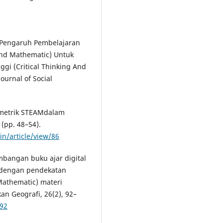
3. Pengaruh Pembelajaran
And Mathematic) Untuk
gi (Critical Thinking And
ournal of Social
biometrik STEAMdalam
(pp. 48–54).
in/article/view/86
embangan buku ajar digital
p dengan pendekatan
Mathematic) materi
an Geografi, 26(2), 92–
092