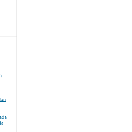
)
dan
pada
la