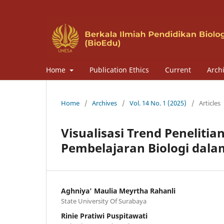
Home
Publication Ethics
Current
Arch
Home
/
Archives
/
Vol. 14 No. 1 (2025)
/
Articles
Visualisasi Trend Peneliti
Pembelajaran Biologi dala
Aghniya' Maulia Meyrtha Rahanli
State University Of Surabaya
Rinie Pratiwi Puspitawati