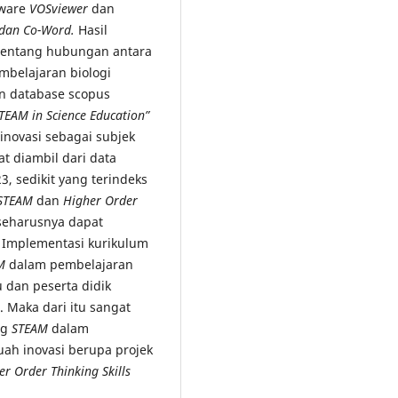
tware
VOSviewer
dan
 dan Co-Word.
Hasil
 tentang hubungan antara
belajaran biologi
an database scopus
TEAM in Science Education”
inovasi sebagai subjek
t diambil dari data
, sedikit yang terindeks
STEAM
dan
Higher Order
seharusnya dapat
 Implementasi kurikulum
M
dalam pembelajaran
u dan peserta didik
 Maka dari itu sangat
ng
STEAM
dalam
uah inovasi berupa projek
er Order Thinking Skills