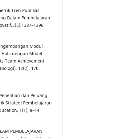
etrik Tren Publikasi
ing Dalam Pembelajaran
vatif,5(5),1387–1396.
. Pengembangan Modul
oal Hots dengan Model
nts Team Achievement
iologi), 12(2), 170.
en Penelitian dan Peluang
rik Strategi Pembelajaran
ucation, 1(1), 8–14.
DALAM PEMBELAJARAN