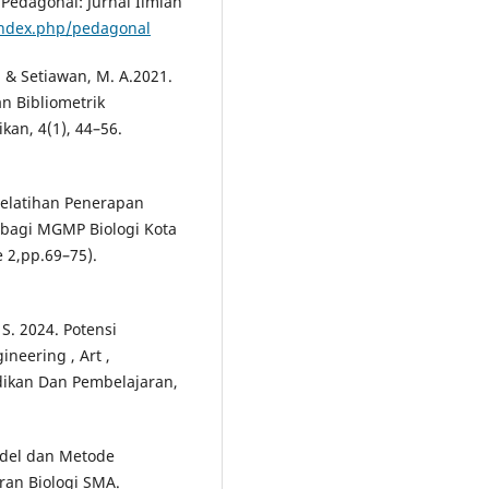
edagonal: Jurnal Ilmiah
/index.php/pedagonal
 & Setiawan, M. A.2021.
n Bibliometrik
kan, 4(1), 44–56.
 Pelatihan Penerapan
bagi MGMP Biologi Kota
e 2,pp.69–75).
, S. 2024. Potensi
neering , Art ,
dikan Dan Pembelajaran,
Model dan Metode
ran Biologi SMA.