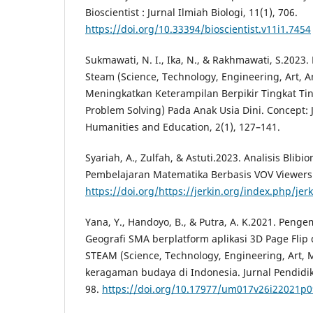
Bioscientist : Jurnal Ilmiah Biologi, 11(1), 706.
https://doi.org/10.33394/bioscientist.v11i1.7454
Sukmawati, N. I., Ika, N., & Rakhmawati, S.202
Steam (Science, Technology, Engineering, Art, 
Meningkatkan Keterampilan Berpikir Tingkat Ting
Problem Solving) Pada Anak Usia Dini. Concept: J
Humanities and Education, 2(1), 127–141.
Syariah, A., Zulfah, & Astuti.2023. Analisis Bli
Pembelajaran Matematika Berbasis VOV Viewers 
https://doi.org/https://jerkin.org/index.php/jerk
Yana, Y., Handoyo, B., & Putra, A. K.2021. Peng
Geografi SMA berplatform aplikasi 3D Page Fli
STEAM (Science, Technology, Engineering, Art, 
keragaman budaya di Indonesia. Jurnal Pendidik
98.
https://doi.org/10.17977/um017v26i22021p