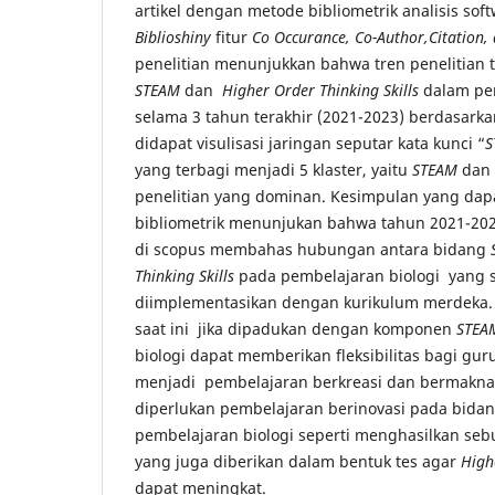
artikel dengan metode bibliometrik analisis sof
Biblioshiny
fitur
Co Occurance, Co-Author,Citation,
penelitian menunjukkan bahwa tren penelitian
STEAM
dan
Higher Order Thinking Skills
dalam pem
selama 3 tahun terakhir (2021-2023) berdasark
didapat visulisasi jaringan seputar kata kunci “
S
yang terbagi menjadi 5 klaster, yaitu
STEAM
dan 
penelitian yang dominan. Kesimpulan yang dapa
bibliometrik menunjukan bahwa tahun 2021-2023
di scopus membahas hubungan antara bidang
Thinking Skills
pada pembelajaran biologi yang 
diimplementasikan dengan kurikulum merdeka.
saat ini jika dipadukan dengan komponen
STEA
biologi dapat memberikan fleksibilitas bagi gur
menjadi pembelajaran berkreasi dan bermakna.
diperlukan pembelajaran berinovasi pada bida
pembelajaran biologi seperti menghasilkan seb
yang juga diberikan dalam bentuk tes agar
High
dapat meningkat.