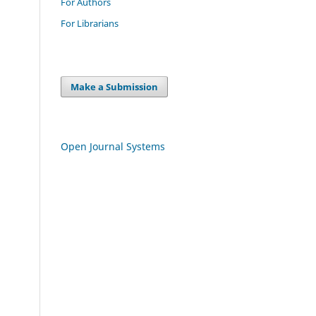
For Authors
For Librarians
Make a Submission
Open Journal Systems