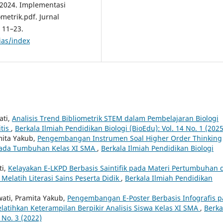
 T. 2024. Implementasi
metrik.pdf. Jurnal
 11–23.
ias/index
ati,
Analisis Trend Bibliometrik STEM dalam Pembelajaran Biologi
tis
,
Berkala Ilmiah Pendidikan Biologi (BioEdu): Vol. 14 No. 1 (2025
amita Yakub,
Pengembangan Instrumen Soal Higher Order Thinking
 pada Tumbuhan Kelas XI SMA
,
Berkala Ilmiah Pendidikan Biologi
ti,
Kelayakan E-LKPD Berbasis Saintifik pada Materi Pertumbuhan 
latih Literasi Sains Peserta Didik
,
Berkala Ilmiah Pendidikan
wati, Pramita Yakub,
Pengembangan E-Poster Berbasis Infografis 
atihkan Keterampilan Berpikir Analisis Siswa Kelas XI SMA
,
Berka
 No. 3 (2022)