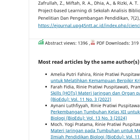
Zafrullah, Z., Miftah, R. A., Dhia, A., & Rizki, A.
Project-based Learning di Sekolah Analisis Biblio
Penelitian Dan Pengembangan Pendidikan, 7(2),
https://ejournal.upg45ntt.ac.id/index.php/cienc
Abstract views: 1396 ,
PDF Downloads: 319
Most read articles by the same author(s)
Amelia Putri Fahira, Rinie Pratiwi Puspitaw
untuk Melatihkan Kemampuan Berpikir Kri
Farah Fidia, Rinie Pratiwi Puspitawati, Pr
Skills (HOTs) Materi Jaringan dan Organ
(BioEdu): Vol. 11 No. 3 (2022)
Aynani Luthfiyyah, Rinie Pratiwi Puspitawa
Perkembangan Tumbuhan Kelas XII untuk Me
Biologi (BioEdu): Vol. 13 No. 3 (2024)
Moch. Yogi Pratama, Rinie Pratiwi Puspita
Materi Jaringan pada Tumbuhan untuk Mel
Ilmiah Pendidikan Biologi (BioEdu): Vol. 11