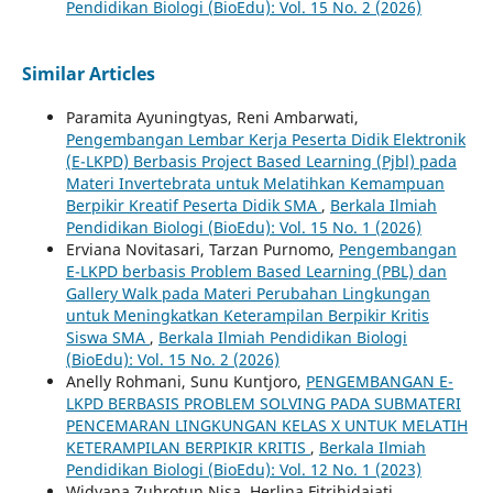
Pendidikan Biologi (BioEdu): Vol. 15 No. 2 (2026)
Similar Articles
Paramita Ayuningtyas, Reni Ambarwati,
Pengembangan Lembar Kerja Peserta Didik Elektronik
(E-LKPD) Berbasis Project Based Learning (Pjbl) pada
Materi Invertebrata untuk Melatihkan Kemampuan
Berpikir Kreatif Peserta Didik SMA
,
Berkala Ilmiah
Pendidikan Biologi (BioEdu): Vol. 15 No. 1 (2026)
Erviana Novitasari, Tarzan Purnomo,
Pengembangan
E-LKPD berbasis Problem Based Learning (PBL) dan
Gallery Walk pada Materi Perubahan Lingkungan
untuk Meningkatkan Keterampilan Berpikir Kritis
Siswa SMA
,
Berkala Ilmiah Pendidikan Biologi
(BioEdu): Vol. 15 No. 2 (2026)
Anelly Rohmani, Sunu Kuntjoro,
PENGEMBANGAN E-
LKPD BERBASIS PROBLEM SOLVING PADA SUBMATERI
PENCEMARAN LINGKUNGAN KELAS X UNTUK MELATIH
KETERAMPILAN BERPIKIR KRITIS
,
Berkala Ilmiah
Pendidikan Biologi (BioEdu): Vol. 12 No. 1 (2023)
Widyana Zuhrotun Nisa, Herlina Fitrihidajati,