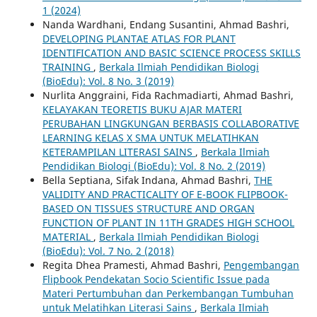
1 (2024)
Nanda Wardhani, Endang Susantini, Ahmad Bashri,
DEVELOPING PLANTAE ATLAS FOR PLANT
IDENTIFICATION AND BASIC SCIENCE PROCESS SKILLS
TRAINING
,
Berkala Ilmiah Pendidikan Biologi
(BioEdu): Vol. 8 No. 3 (2019)
Nurlita Anggraini, Fida Rachmadiarti, Ahmad Bashri,
KELAYAKAN TEORETIS BUKU AJAR MATERI
PERUBAHAN LINGKUNGAN BERBASIS COLLABORATIVE
LEARNING KELAS X SMA UNTUK MELATIHKAN
KETERAMPILAN LITERASI SAINS
,
Berkala Ilmiah
Pendidikan Biologi (BioEdu): Vol. 8 No. 2 (2019)
Bella Septiana, Sifak Indana, Ahmad Bashri,
THE
VALIDITY AND PRACTICALITY OF E-BOOK FLIPBOOK-
BASED ON TISSUES STRUCTURE AND ORGAN
FUNCTION OF PLANT IN 11TH GRADES HIGH SCHOOL
MATERIAL
,
Berkala Ilmiah Pendidikan Biologi
(BioEdu): Vol. 7 No. 2 (2018)
Regita Dhea Pramesti, Ahmad Bashri,
Pengembangan
Flipbook Pendekatan Socio Scientific Issue pada
Materi Pertumbuhan dan Perkembangan Tumbuhan
untuk Melatihkan Literasi Sains
,
Berkala Ilmiah