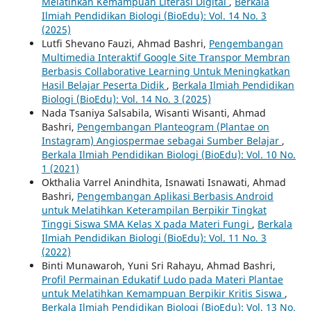
Melatihkan Kemampuan Literasi Digital
,
Berkala
Ilmiah Pendidikan Biologi (BioEdu): Vol. 14 No. 3
(2025)
Lutfi Shevano Fauzi, Ahmad Bashri,
Pengembangan
Multimedia Interaktif Google Site Transpor Membran
Berbasis Collaborative Learning Untuk Meningkatkan
Hasil Belajar Peserta Didik
,
Berkala Ilmiah Pendidikan
Biologi (BioEdu): Vol. 14 No. 3 (2025)
Nada Tsaniya Salsabila, Wisanti Wisanti, Ahmad
Bashri,
Pengembangan Planteogram (Plantae on
Instagram) Angiospermae sebagai Sumber Belajar
,
Berkala Ilmiah Pendidikan Biologi (BioEdu): Vol. 10 No.
1 (2021)
Okthalia Varrel Anindhita, Isnawati Isnawati, Ahmad
Bashri,
Pengembangan Aplikasi Berbasis Android
untuk Melatihkan Keterampilan Berpikir Tingkat
Tinggi Siswa SMA Kelas X pada Materi Fungi
,
Berkala
Ilmiah Pendidikan Biologi (BioEdu): Vol. 11 No. 3
(2022)
Binti Munawaroh, Yuni Sri Rahayu, Ahmad Bashri,
Profil Permainan Edukatif Ludo pada Materi Plantae
untuk Melatihkan Kemampuan Berpikir Kritis Siswa
,
Berkala Ilmiah Pendidikan Biologi (BioEdu): Vol. 13 No.