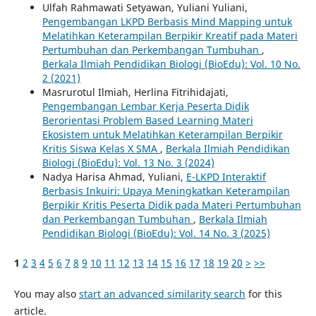
Ulfah Rahmawati Setyawan, Yuliani Yuliani,
Pengembangan LKPD Berbasis Mind Mapping untuk
Melatihkan Keterampilan Berpikir Kreatif pada Materi
Pertumbuhan dan Perkembangan Tumbuhan
,
Berkala Ilmiah Pendidikan Biologi (BioEdu): Vol. 10 No.
2 (2021)
Masrurotul Ilmiah, Herlina Fitrihidajati,
Pengembangan Lembar Kerja Peserta Didik
Berorientasi Problem Based Learning Materi
Ekosistem untuk Melatihkan Keterampilan Berpikir
Kritis Siswa Kelas X SMA
,
Berkala Ilmiah Pendidikan
Biologi (BioEdu): Vol. 13 No. 3 (2024)
Nadya Harisa Ahmad, Yuliani,
E-LKPD Interaktif
Berbasis Inkuiri: Upaya Meningkatkan Keterampilan
Berpikir Kritis Peserta Didik pada Materi Pertumbuhan
dan Perkembangan Tumbuhan
,
Berkala Ilmiah
Pendidikan Biologi (BioEdu): Vol. 14 No. 3 (2025)
1
2
3
4
5
6
7
8
9
10
11
12
13
14
15
16
17
18
19
20
>
>>
You may also
start an advanced similarity search
for this
article.