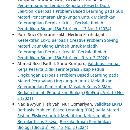
Pengembangan Lembar Kegiatan Peserta Didik
Elektronik Berbasis Problem Based Learning pada Sub
Materi Pencemaran Lingkungan untuk Melatihkan
Keterampilan Berpikir Kritis
,
Berkala Ilmiah
Pendidikan Biologi (BioEdu): Vol. 13 No. 1 (2024)
Putri Suci Choirunnisakh, Herlina Fitrihidajati,
Keefektifan LKPD Berbasis Creative Problem Solving
Materi Daur Ulang Limbah untuk Melatih
Keterampilan Berpikir Kreatif
,
Berkala Ilmiah
Pendidikan Biologi (BioEdu): Vol. 9 No. 3 (2020)
Ahmad Rizal Fadhil, Sunu Kuntjoro,
Validitas Lembar
Kerja Peserta Didik Terintegrasi Sikap Peduli
Lingkungan Berbasis Problem Based Learning pada
Materi Perubahan Lingkungan untuk Melatihkan
Keterampilan Pemecahan Masalah Kelas X SMA
,
Berkala Ilmiah Pendidikan Biologi (BioEdu): Vol. 10 No.
2 (2021)
Nadia A'yun Hisbiyah, Nur Qomariyah,
Validitas LKPD
Berbasis Problem Based Leraning (PBL) pada Materi
Sistem Ekskresi untuk Melatihkan Keterampilan
Berpikir Kritis Siswa
,
Berkala Ilmiah Pendidikan
Biologi (BioEdu): Vol. 13 No. 2 (2024)