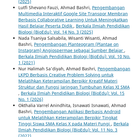
(2025)
Lutfi Shevano Fauzi, Ahmad Bashri,
Pengembangan
Multimedia Interaktif Google Site Transpor Membran
Berbasis Collaborative Learning Untuk Meningkatkan
Hasil Belajar Peserta Didik
,
Berkala Ilmiah Pendidikan
Biologi (BioEdu): Vol. 14 No. 3 (2025)
Nada Tsaniya Salsabila, Wisanti Wisanti, Ahmad
Bashri,
Pengembangan Planteogram (Plantae on
Instagram) Angiospermae sebagai Sumber Belajar
,
Berkala Ilmiah Pendidikan Biologi (BioEdu): Vol. 10 No.
1 (2021)
Nur Halimah Sa'diyah, Ahmad Bashri,
Pengembangan
LKPD Berbasis Creative Problem Solving untuk
Melatihkan Keterampilan Berpikir Kreatif Materi
Struktur dan Fungsi Jaringan Tumbuhan Kelas XI SMA
,
Berkala Ilmiah Pendidikan Biologi (BioEdu): Vol. 15
No. 1 (2026)
Okthalia Varrel Anindhita, Isnawati Isnawati, Ahmad
Bashri,
Pengembangan Aplikasi Berbasis Android
untuk Melatihkan Keterampilan Berpikir Tingkat
Tinggi Siswa SMA Kelas X pada Materi Fungi
,
Berkala
Ilmiah Pendidikan Biologi (BioEdu): Vol. 11 No. 3
(2022)