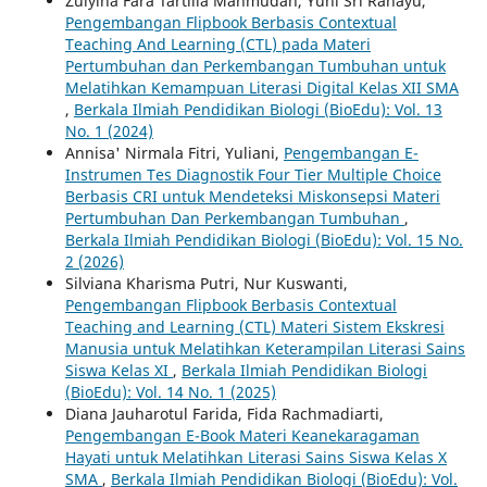
Zuiyina Fara Tartilia Mahmudah, Yuni Sri Rahayu,
Pengembangan Flipbook Berbasis Contextual
Teaching And Learning (CTL) pada Materi
Pertumbuhan dan Perkembangan Tumbuhan untuk
Melatihkan Kemampuan Literasi Digital Kelas XII SMA
,
Berkala Ilmiah Pendidikan Biologi (BioEdu): Vol. 13
No. 1 (2024)
Annisa' Nirmala Fitri, Yuliani,
Pengembangan E-
Instrumen Tes Diagnostik Four Tier Multiple Choice
Berbasis CRI untuk Mendeteksi Miskonsepsi Materi
Pertumbuhan Dan Perkembangan Tumbuhan
,
Berkala Ilmiah Pendidikan Biologi (BioEdu): Vol. 15 No.
2 (2026)
Silviana Kharisma Putri, Nur Kuswanti,
Pengembangan Flipbook Berbasis Contextual
Teaching and Learning (CTL) Materi Sistem Ekskresi
Manusia untuk Melatihkan Keterampilan Literasi Sains
Siswa Kelas XI
,
Berkala Ilmiah Pendidikan Biologi
(BioEdu): Vol. 14 No. 1 (2025)
Diana Jauharotul Farida, Fida Rachmadiarti,
Pengembangan E-Book Materi Keanekaragaman
Hayati untuk Melatihkan Literasi Sains Siswa Kelas X
SMA
,
Berkala Ilmiah Pendidikan Biologi (BioEdu): Vol.