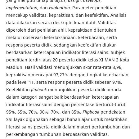
yang meliputi tahap
analysis
,
design
,
develope
,
implementation
, dan
evaluation
. Parameter penelitian
mencakup validitas, kepraktisan, dan keefektifan. Analisis
data dilakukan secara deskriptif kuantitatif. Validitas
diperoleh dari penilaian ahli, kepraktisan ditentukan
melalui observasi keterlaksanaan, keterbacaan, serta
respons peserta didik, sedangkan keefektifan diukur
berdasarkan ketercapaian indikator literasi sains. Subjek
penelitian terdiri atas 20 peserta didik kelas XI MAN 2 Kota
Madiun. Hasil validasi menunjukkan skor rata-rata 3,96,
kepraktisan mencapai 97,27% dengan tingkat keterbacaan
pada level 11, serta respons peserta didik sebesar 97%.
Keefektifan
flipbook
menunjukkan peserta didik berada
dalam kategori sangat baik berdasarkan ketercapaian
indikator literasi sains dengan persentase berturut-turut
95%, 55%, 70%, 90%, 70%, dan 85%.
Flipbook
pendekatan
SSI layak digunakan sebagai bahan ajar untuk melatihkan
literasi sains peserta didik dalam materi pertumbuhan dan
perkembangan tumbuhan berdasarkan validitas,