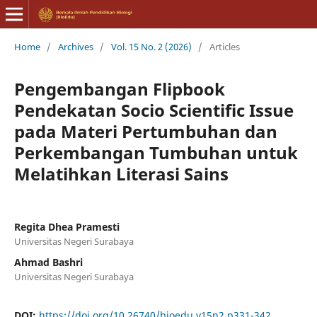
Home
/
Archives
/
Vol. 15 No. 2 (2026)
/
Articles
Pengembangan Flipbook
Pendekatan Socio Scientific Issue
pada Materi Pertumbuhan dan
Perkembangan Tumbuhan untuk
Melatihkan Literasi Sains
Regita Dhea Pramesti
Universitas Negeri Surabaya
Ahmad Bashri
Universitas Negeri Surabaya
DOI:
https://doi.org/10.26740/bioedu.v15n2.p331-342