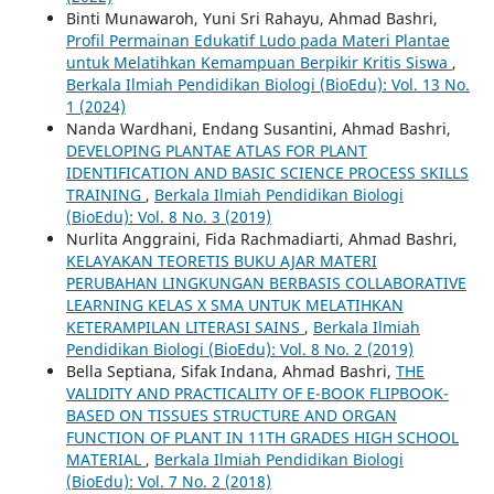
Binti Munawaroh, Yuni Sri Rahayu, Ahmad Bashri,
Profil Permainan Edukatif Ludo pada Materi Plantae
untuk Melatihkan Kemampuan Berpikir Kritis Siswa
,
Berkala Ilmiah Pendidikan Biologi (BioEdu): Vol. 13 No.
1 (2024)
Nanda Wardhani, Endang Susantini, Ahmad Bashri,
DEVELOPING PLANTAE ATLAS FOR PLANT
IDENTIFICATION AND BASIC SCIENCE PROCESS SKILLS
TRAINING
,
Berkala Ilmiah Pendidikan Biologi
(BioEdu): Vol. 8 No. 3 (2019)
Nurlita Anggraini, Fida Rachmadiarti, Ahmad Bashri,
KELAYAKAN TEORETIS BUKU AJAR MATERI
PERUBAHAN LINGKUNGAN BERBASIS COLLABORATIVE
LEARNING KELAS X SMA UNTUK MELATIHKAN
KETERAMPILAN LITERASI SAINS
,
Berkala Ilmiah
Pendidikan Biologi (BioEdu): Vol. 8 No. 2 (2019)
Bella Septiana, Sifak Indana, Ahmad Bashri,
THE
VALIDITY AND PRACTICALITY OF E-BOOK FLIPBOOK-
BASED ON TISSUES STRUCTURE AND ORGAN
FUNCTION OF PLANT IN 11TH GRADES HIGH SCHOOL
MATERIAL
,
Berkala Ilmiah Pendidikan Biologi
(BioEdu): Vol. 7 No. 2 (2018)