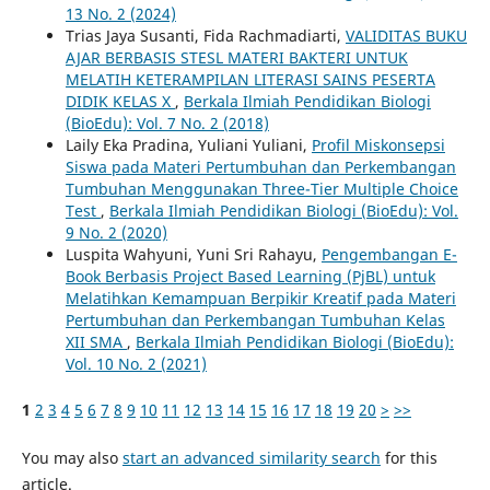
13 No. 2 (2024)
Trias Jaya Susanti, Fida Rachmadiarti,
VALIDITAS BUKU
AJAR BERBASIS STESL MATERI BAKTERI UNTUK
MELATIH KETERAMPILAN LITERASI SAINS PESERTA
DIDIK KELAS X
,
Berkala Ilmiah Pendidikan Biologi
(BioEdu): Vol. 7 No. 2 (2018)
Laily Eka Pradina, Yuliani Yuliani,
Profil Miskonsepsi
Siswa pada Materi Pertumbuhan dan Perkembangan
Tumbuhan Menggunakan Three-Tier Multiple Choice
Test
,
Berkala Ilmiah Pendidikan Biologi (BioEdu): Vol.
9 No. 2 (2020)
Luspita Wahyuni, Yuni Sri Rahayu,
Pengembangan E-
Book Berbasis Project Based Learning (PjBL) untuk
Melatihkan Kemampuan Berpikir Kreatif pada Materi
Pertumbuhan dan Perkembangan Tumbuhan Kelas
XII SMA
,
Berkala Ilmiah Pendidikan Biologi (BioEdu):
Vol. 10 No. 2 (2021)
1
2
3
4
5
6
7
8
9
10
11
12
13
14
15
16
17
18
19
20
>
>>
You may also
start an advanced similarity search
for this
article.