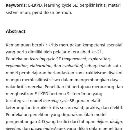
Keywords:
E-LKPD, learning cycle 5E, berpikir kritis, materi
sistem imun, pendidikan bermutu
Abstract
Kemampuan berpikir kritis merupakan kompetensi esensial
yang perlu dimiliki oleh pelajar di era abad ke-21.
Pendekatan
learning cycle
5E (
engagement, exploration,
explanation, elaboration
, dan
evaluation
) sebagai salah satu
model pembelajaran berlandaskan konstruktivisme diyakini
mampu memfasilitasi siswa dalam mengembangkan daya
nalar kritis mereka. Penelitian ini bertujuan merancang dan
menghasilkan E-LKPD bertema Sistem Imun yang
terintegrasi model
learning cycle
5E guna melatih
keterampilan berpikir kritis secara valid, praktis, dan efektif.
Pendekatan penelitian yang digunakan ialah model
pengembangan 4-D yang terdiri dari tahapan
define, design,
develop,
dan
disseminate
.Aspek yang dikaji dalam penelitian