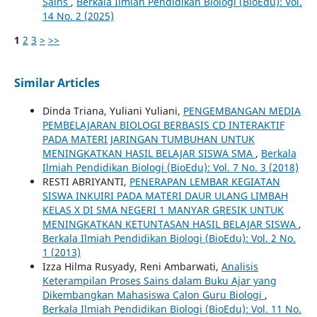
Sains
,
Berkala Ilmiah Pendidikan Biologi (BioEdu): Vol.
14 No. 2 (2025)
1
2
3
>
>>
Similar Articles
Dinda Triana, Yuliani Yuliani,
PENGEMBANGAN MEDIA
PEMBELAJARAN BIOLOGI BERBASIS CD INTERAKTIF
PADA MATERI JARINGAN TUMBUHAN UNTUK
MENINGKATKAN HASIL BELAJAR SISWA SMA
,
Berkala
Ilmiah Pendidikan Biologi (BioEdu): Vol. 7 No. 3 (2018)
RESTI ABRIYANTI,
PENERAPAN LEMBAR KEGIATAN
SISWA INKUIRI PADA MATERI DAUR ULANG LIMBAH
KELAS X DI SMA NEGERI 1 MANYAR GRESIK UNTUK
MENINGKATKAN KETUNTASAN HASIL BELAJAR SISWA
,
Berkala Ilmiah Pendidikan Biologi (BioEdu): Vol. 2 No.
1 (2013)
Izza Hilma Rusyady, Reni Ambarwati,
Analisis
Keterampilan Proses Sains dalam Buku Ajar yang
Dikembangkan Mahasiswa Calon Guru Biologi
,
Berkala Ilmiah Pendidikan Biologi (BioEdu): Vol. 11 No.