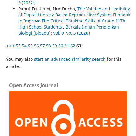
2 (2022)
Puput Tri Utami, Nur Ducha,
The Validity and Legibility
of Digital Literacy-Based Reproductive System Flipbook
to Improve The Critical Thinking Skills of Grade 11Th
High School Students
,
Berkala Ilmiah Pendidikan
Biologi (BioEdu): Vol. 9 No. 3 (2020)
<<
<
53
54
55
56
57
58
59
60
61
62
63
You may also
start an advanced similarity search
for this
article.
Open Access Journal