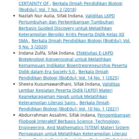
CERTAINTY OF
,
Berkala Ilmiah Pendidikan Biologi
(BioEdu): Vol. 7 No. 2 (2018)
Nazlah Nur Aulia, Sifak Indana,
Validitas LKPD
Pertumbuhan dan Perkembangan Tumbuhan
Berbasis Guided Discovery untuk Melatihkan
Keterampilan Berpikir Kritis Peserta Didik Kelas XII
SMA
,
Berkala Ilmiah Pendidikan Biologi (BioEdu): Vol.
9 No. 3 (2020)
Indana Zulfa, Sifak Indana,
Efektivitas E-LKPD
Bioteknologi Konvensional untuk Melatihkan
Kemampuan Indikator Bioentrepreneurship Peserta
Didik dalam Era Society 5.0
,
Berkala Ilmiah
Pendidikan Biologi (BioEdu): Vol. 14 No. 1 (2025)
Sheera Kusumawardhani, Sifak Indana,
Validitas
Lembar Kegiatan Peserta Didik (LKPD) Materi
Keanekaragaman Hayati untuk Melatihkan
Keterampilan Literasi Sains
,
Berkala Ilmiah
Pendidikan Biologi (BioEdu): Vol. 10 No. 1 (2021)
Abdurrahman Assalimi, Sifak indana,
Pengembangan
Flipbook Interaktif Berbasis Science, Technology,
Engineering, And Mathematics (STEM) Materi Sistem
Pernapasan untuk Melatihkan Keterampilan Literasi