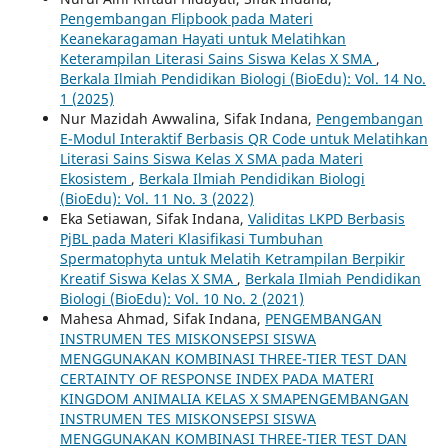
Pengembangan Flipbook pada Materi
Keanekaragaman Hayati untuk Melatihkan
Keterampilan Literasi Sains Siswa Kelas X SMA
,
Berkala Ilmiah Pendidikan Biologi (BioEdu): Vol. 14 No.
1 (2025)
Nur Mazidah Awwalina, Sifak Indana,
Pengembangan
E-Modul Interaktif Berbasis QR Code untuk Melatihkan
Literasi Sains Siswa Kelas X SMA pada Materi
Ekosistem
,
Berkala Ilmiah Pendidikan Biologi
(BioEdu): Vol. 11 No. 3 (2022)
Eka Setiawan, Sifak Indana,
Validitas LKPD Berbasis
PjBL pada Materi Klasifikasi Tumbuhan
Spermatophyta untuk Melatih Ketrampilan Berpikir
Kreatif Siswa Kelas X SMA
,
Berkala Ilmiah Pendidikan
Biologi (BioEdu): Vol. 10 No. 2 (2021)
Mahesa Ahmad, Sifak Indana,
PENGEMBANGAN
INSTRUMEN TES MISKONSEPSI SISWA
MENGGUNAKAN KOMBINASI THREE-TIER TEST DAN
CERTAINTY OF RESPONSE INDEX PADA MATERI
KINGDOM ANIMALIA KELAS X SMAPENGEMBANGAN
INSTRUMEN TES MISKONSEPSI SISWA
MENGGUNAKAN KOMBINASI THREE-TIER TEST DAN