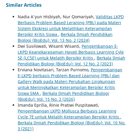
Similar Articles
Nadia A'yun Hisbiyah, Nur Qomariyah,
Validitas LKPD
Berbasis Problem Based Leraning (PBL) pada Materi
Sistem Ekskresi untuk Melatihkan Keterampilan
Berpikir Kritis Siswa
,
Berkala Ilmiah Pendidikan
Biologi (BioEdu): Vol. 13 No. 2 (2024)
Dwi Susilowati, Wisanti Wisanti,
Pengembangan E-
LKPD Keanekaragaman Hayati Berbasis Learning Cyle
5E (LC5E) untuk Melatih Berpikir Kritis
,
Berkala Ilmiah
Pendidikan Biologi (BioEdu): Vol. 12 No. 2 (2023)
Erviana Novitasari, Tarzan Purnomo,
Pengembangan
E-LKPD berbasis Problem Based Learning (PBL) dan
Gallery Walk pada Materi Perubahan Lingkungan
untuk Meningkatkan Keterampilan Berpikir Kritis
Siswa SMA
,
Berkala Ilmiah Pendidikan Biologi
(BioEdu): Vol. 15 No. 2 (2026)
Imanda Eprilia, Rinie Pratiwi Puspitawati,
Pengembangan LKPD Mollusca Berbasis Learning
Cycle 7E untuk Melatih Keterampilan Berpikir Kritis
,
Berkala Ilmiah Pendidikan Biologi (BioEdu): Vol. 10 No.
3 (2021)