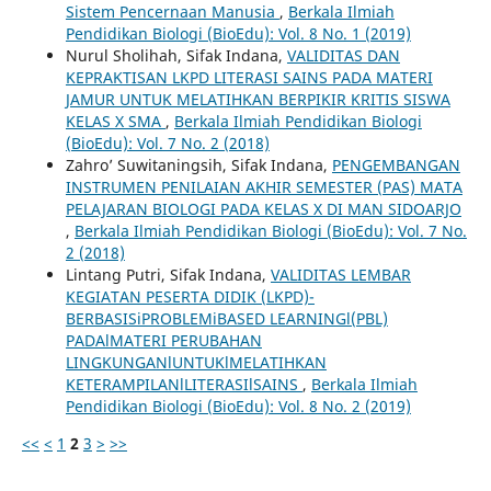
Sistem Pencernaan Manusia
,
Berkala Ilmiah
Pendidikan Biologi (BioEdu): Vol. 8 No. 1 (2019)
Nurul Sholihah, Sifak Indana,
VALIDITAS DAN
KEPRAKTISAN LKPD LITERASI SAINS PADA MATERI
JAMUR UNTUK MELATIHKAN BERPIKIR KRITIS SISWA
KELAS X SMA
,
Berkala Ilmiah Pendidikan Biologi
(BioEdu): Vol. 7 No. 2 (2018)
Zahro’ Suwitaningsih, Sifak Indana,
PENGEMBANGAN
INSTRUMEN PENILAIAN AKHIR SEMESTER (PAS) MATA
PELAJARAN BIOLOGI PADA KELAS X DI MAN SIDOARJO
,
Berkala Ilmiah Pendidikan Biologi (BioEdu): Vol. 7 No.
2 (2018)
Lintang Putri, Sifak Indana,
VALIDITAS LEMBAR
KEGIATAN PESERTA DIDIK (LKPD)-
BERBASISiPROBLEMiBASED LEARNINGl(PBL)
PADAlMATERI PERUBAHAN
LINGKUNGANlUNTUKlMELATIHKAN
KETERAMPILANlLITERASIlSAINS
,
Berkala Ilmiah
Pendidikan Biologi (BioEdu): Vol. 8 No. 2 (2019)
<<
<
1
2
3
>
>>