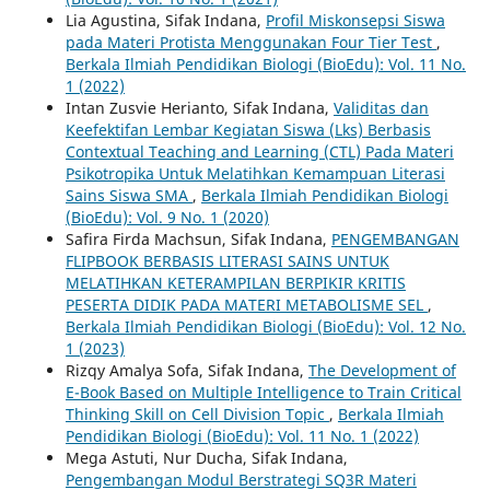
Lia Agustina, Sifak Indana,
Profil Miskonsepsi Siswa
pada Materi Protista Menggunakan Four Tier Test
,
Berkala Ilmiah Pendidikan Biologi (BioEdu): Vol. 11 No.
1 (2022)
Intan Zusvie Herianto, Sifak Indana,
Validitas dan
Keefektifan Lembar Kegiatan Siswa (Lks) Berbasis
Contextual Teaching and Learning (CTL) Pada Materi
Psikotropika Untuk Melatihkan Kemampuan Literasi
Sains Siswa SMA
,
Berkala Ilmiah Pendidikan Biologi
(BioEdu): Vol. 9 No. 1 (2020)
Safira Firda Machsun, Sifak Indana,
PENGEMBANGAN
FLIPBOOK BERBASIS LITERASI SAINS UNTUK
MELATIHKAN KETERAMPILAN BERPIKIR KRITIS
PESERTA DIDIK PADA MATERI METABOLISME SEL
,
Berkala Ilmiah Pendidikan Biologi (BioEdu): Vol. 12 No.
1 (2023)
Rizqy Amalya Sofa, Sifak Indana,
The Development of
E-Book Based on Multiple Intelligence to Train Critical
Thinking Skill on Cell Division Topic
,
Berkala Ilmiah
Pendidikan Biologi (BioEdu): Vol. 11 No. 1 (2022)
Mega Astuti, Nur Ducha, Sifak Indana,
Pengembangan Modul Berstrategi SQ3R Materi