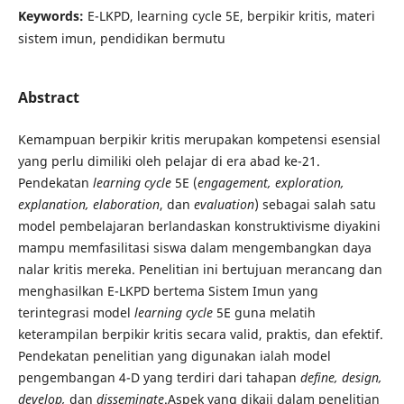
Keywords:
E-LKPD, learning cycle 5E, berpikir kritis, materi
sistem imun, pendidikan bermutu
Abstract
Kemampuan berpikir kritis merupakan kompetensi esensial
yang perlu dimiliki oleh pelajar di era abad ke-21.
Pendekatan
learning cycle
5E (
engagement, exploration,
explanation, elaboration
, dan
evaluation
) sebagai salah satu
model pembelajaran berlandaskan konstruktivisme diyakini
mampu memfasilitasi siswa dalam mengembangkan daya
nalar kritis mereka. Penelitian ini bertujuan merancang dan
menghasilkan E-LKPD bertema Sistem Imun yang
terintegrasi model
learning cycle
5E guna melatih
keterampilan berpikir kritis secara valid, praktis, dan efektif.
Pendekatan penelitian yang digunakan ialah model
pengembangan 4-D yang terdiri dari tahapan
define, design,
develop,
dan
disseminate
.Aspek yang dikaji dalam penelitian