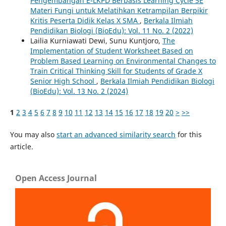
Pengembangan E-LKPD Berbasis Learning Cycle 5E
Materi Fungi untuk Melatihkan Ketrampilan Berpikir
Kritis Peserta Didik Kelas X SMA
,
Berkala Ilmiah
Pendidikan Biologi (BioEdu): Vol. 11 No. 2 (2022)
Lailia Kurniawati Dewi, Sunu Kuntjoro,
The
Implementation of Student Worksheet Based on
Problem Based Learning on Environmental Changes to
Train Critical Thinking Skill for Students of Grade X
Senior High School
,
Berkala Ilmiah Pendidikan Biologi
(BioEdu): Vol. 13 No. 2 (2024)
1
2
3
4
5
6
7
8
9
10
11
12
13
14
15
16
17
18
19
20
>
>>
You may also
start an advanced similarity search
for this
article.
Open Access Journal