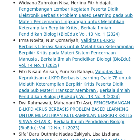
Widyana Zuhrotun Nisa, Herlina Fitrihidajati,
Pengembangan Lembar Kegiatan Peserta Didik
Elektronik Berbasis Problem Based Learning pada Sub
Materi Pencemaran Lingkungan untuk Melatihkan
Keterampilan Berpikir Kritis
,
Berkala Ilmiah
Pendidikan Biologi (BioEdu): Vol. 13 No. 1 (2024)
Irma Novita, Nur Qomariyah,
Validitas E-LKPD
Berbasis Literasi Sains untuk Melatihkan Keterampilan
Berpikir Kritis pada Materi Sistem Pencernaan
Manusia
,
Berkala Ilmiah Pendidikan Biologi (BioEdu):
Vol. 14 No. 1 (2025)
Fitri Nisaul Anisah, Yuni Sri Rahayu,
Validitas dan
Kepraktisan e-LKPD Berbasis Learning Cycle 7E untuk
Melatih Keterampilan Berpikir Kritis Peserta Didik
pada Sub Materi Transpor Membran
,
Berkala Ilmiah
Pendidikan Biologi (BioEdu): Vol. 13 No. 3 (2024)
Dwi Rahmawati, Mahanani Tri Asri,
PENGEMBANGAN
E-LKPD VIRUS BERBASIS PROBLEM BASED LEARNING
UNTUK MELATIHKAN KETERAMPILAN BERPIKIR KRITIS
SISWA KELAS X
,
Berkala Ilmiah Pendidikan Biologi
(BioEdu): Vol. 12 No. 1 (2023)
Sifa’ Daru Quthnie Nadaa Zakiyah, Lisa Lisdiana,