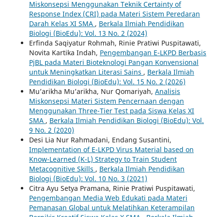
Miskonsepsi Menggunakan Teknik Certainty of
Response Index (CRI) pada Materi Sistem Peredaran
Darah Kelas XI SMA
,
Berkala Ilmiah Pendidikan
Biologi (BioEdu): Vol. 13 No. 2 (2024)
Erfinda Saqiyatur Rohmah, Rinie Pratiwi Puspitawati,
Novita Kartika Indah,
Pengembangan E-LKPD Berbasis
PjBL pada Materi Bioteknologi Pangan Konvensional
untuk Meningkatkan Literasi Sains
,
Berkala Ilmiah
Pendidikan Biologi (BioEdu): Vol. 15 No. 2 (2026)
Mu’arikha Mu’arikha, Nur Qomariyah,
Analisis
Miskonsepsi Materi Sistem Pencernaan dengan
Menggunakan Three-Tier Test pada Siswa Kelas XI
SMA
,
Berkala Ilmiah Pendidikan Biologi (BioEdu): Vol.
9 No. 2 (2020)
Desi Lia Nur Rahmadani, Endang Susantini,
Implementation of E-LKPD Virus Material based on
Know-Learned (K-L) Strategy to Train Student
Metacognitive Skills
,
Berkala Ilmiah Pendidikan
Biologi (BioEdu): Vol. 10 No. 3 (2021)
Citra Ayu Setya Pramana, Rinie Pratiwi Puspitawati,
Pengembangan Media Web Edukati pada Materi
Pemanasan Global untuk Melatihkan Keterampilan