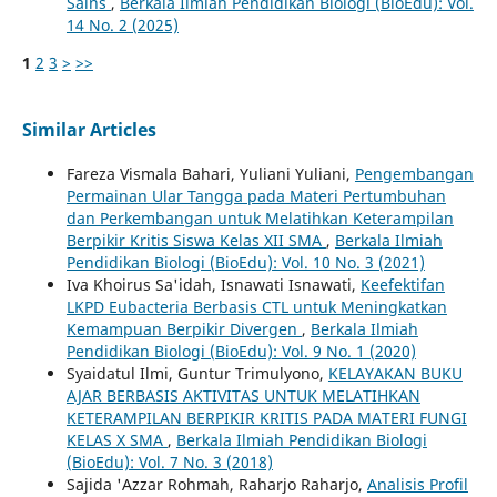
Sains
,
Berkala Ilmiah Pendidikan Biologi (BioEdu): Vol.
14 No. 2 (2025)
1
2
3
>
>>
Similar Articles
Fareza Vismala Bahari, Yuliani Yuliani,
Pengembangan
Permainan Ular Tangga pada Materi Pertumbuhan
dan Perkembangan untuk Melatihkan Keterampilan
Berpikir Kritis Siswa Kelas XII SMA
,
Berkala Ilmiah
Pendidikan Biologi (BioEdu): Vol. 10 No. 3 (2021)
Iva Khoirus Sa'idah, Isnawati Isnawati,
Keefektifan
LKPD Eubacteria Berbasis CTL untuk Meningkatkan
Kemampuan Berpikir Divergen
,
Berkala Ilmiah
Pendidikan Biologi (BioEdu): Vol. 9 No. 1 (2020)
Syaidatul Ilmi, Guntur Trimulyono,
KELAYAKAN BUKU
AJAR BERBASIS AKTIVITAS UNTUK MELATIHKAN
KETERAMPILAN BERPIKIR KRITIS PADA MATERI FUNGI
KELAS X SMA
,
Berkala Ilmiah Pendidikan Biologi
(BioEdu): Vol. 7 No. 3 (2018)
Sajida 'Azzar Rohmah, Raharjo Raharjo,
Analisis Profil