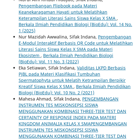
Pengembangan Flipbook pada Materi
Keanekaragaman Hayati untuk Melatihkan
Keterampilan Literasi Sains Siswa Kelas X SMA
,
Berkala Ilmiah Pendidikan Biologi (BioEdu): Vol. 14 No.
1 (2025)
Nur Mazidah Awwalina, Sifak Indana,
Pengembangan
E-Modul Interaktif Berbasis QR Code untuk Melatihkan
Literasi Sains Siswa Kelas X SMA pada Materi
Ekosistem
,
Berkala Ilmiah Pendidikan Biologi
(BioEdu): Vol. 11 No. 3 (2022)
Eka Setiawan, Sifak Indana,
Validitas LKPD Berbasis
PjBL pada Materi Klasifikasi Tumbuhan
Spermatophyta untuk Melatih Ketrampilan Berpikir
Kreatif Siswa Kelas X SMA
,
Berkala Ilmiah Pendidikan
Biologi (BioEdu): Vol. 10 No. 2 (2021)
Mahesa Ahmad, Sifak Indana,
PENGEMBANGAN
INSTRUMEN TES MISKONSEPSI SISWA
MENGGUNAKAN KOMBINASI THREE-TIER TEST DAN
CERTAINTY OF RESPONSE INDEX PADA MATERI
KINGDOM ANIMALIA KELAS X SMAPENGEMBANGAN
INSTRUMEN TES MISKONSEPSI SISWA
MENGGUNAKAN KOMBINASI THREE-TIER TEST DAN