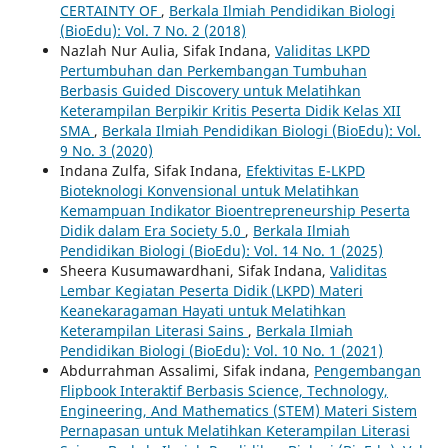
CERTAINTY OF
,
Berkala Ilmiah Pendidikan Biologi
(BioEdu): Vol. 7 No. 2 (2018)
Nazlah Nur Aulia, Sifak Indana,
Validitas LKPD
Pertumbuhan dan Perkembangan Tumbuhan
Berbasis Guided Discovery untuk Melatihkan
Keterampilan Berpikir Kritis Peserta Didik Kelas XII
SMA
,
Berkala Ilmiah Pendidikan Biologi (BioEdu): Vol.
9 No. 3 (2020)
Indana Zulfa, Sifak Indana,
Efektivitas E-LKPD
Bioteknologi Konvensional untuk Melatihkan
Kemampuan Indikator Bioentrepreneurship Peserta
Didik dalam Era Society 5.0
,
Berkala Ilmiah
Pendidikan Biologi (BioEdu): Vol. 14 No. 1 (2025)
Sheera Kusumawardhani, Sifak Indana,
Validitas
Lembar Kegiatan Peserta Didik (LKPD) Materi
Keanekaragaman Hayati untuk Melatihkan
Keterampilan Literasi Sains
,
Berkala Ilmiah
Pendidikan Biologi (BioEdu): Vol. 10 No. 1 (2021)
Abdurrahman Assalimi, Sifak indana,
Pengembangan
Flipbook Interaktif Berbasis Science, Technology,
Engineering, And Mathematics (STEM) Materi Sistem
Pernapasan untuk Melatihkan Keterampilan Literasi