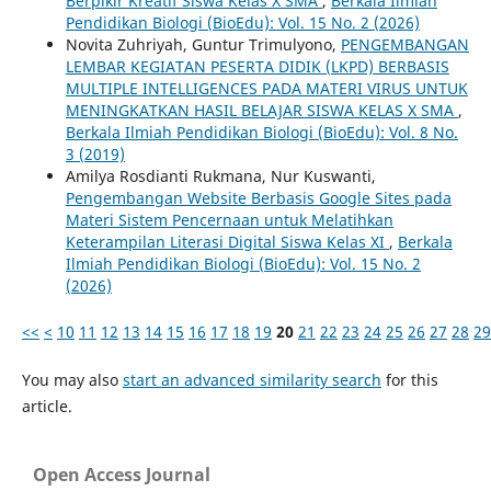
Berpikir Kreatif Siswa Kelas X SMA
,
Berkala Ilmiah
Pendidikan Biologi (BioEdu): Vol. 15 No. 2 (2026)
Novita Zuhriyah, Guntur Trimulyono,
PENGEMBANGAN
LEMBAR KEGIATAN PESERTA DIDIK (LKPD) BERBASIS
MULTIPLE INTELLIGENCES PADA MATERI VIRUS UNTUK
MENINGKATKAN HASIL BELAJAR SISWA KELAS X SMA
,
Berkala Ilmiah Pendidikan Biologi (BioEdu): Vol. 8 No.
3 (2019)
Amilya Rosdianti Rukmana, Nur Kuswanti,
Pengembangan Website Berbasis Google Sites pada
Materi Sistem Pencernaan untuk Melatihkan
Keterampilan Literasi Digital Siswa Kelas XI
,
Berkala
Ilmiah Pendidikan Biologi (BioEdu): Vol. 15 No. 2
(2026)
<<
<
10
11
12
13
14
15
16
17
18
19
20
21
22
23
24
25
26
27
28
29
You may also
start an advanced similarity search
for this
article.
Open Access Journal