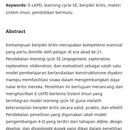
Keywords:
E-LKPD, learning cycle 5E, berpikir kritis, materi
sistem imun, pendidikan bermutu
Abstract
Kemampuan berpikir kritis merupakan kompetensi esensial
yang perlu dimiliki oleh pelajar di era abad ke-21.
Pendekatan
learning cycle
5E (
engagement, exploration,
explanation, elaboration
, dan
evaluation
) sebagai salah satu
model pembelajaran berlandaskan konstruktivisme diyakini
mampu memfasilitasi siswa dalam mengembangkan daya
nalar kritis mereka. Penelitian ini bertujuan merancang dan
menghasilkan E-LKPD bertema Sistem Imun yang
terintegrasi model
learning cycle
5E guna melatih
keterampilan berpikir kritis secara valid, praktis, dan efektif.
Pendekatan penelitian yang digunakan ialah model
pengembangan 4-D yang terdiri dari tahapan
define, design,
develop,
dan
disseminate
.Aspek yang dikaji dalam penelitian