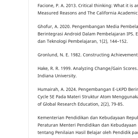
Facione, P. A. 2013. Critical thinking: What it is 
Measured Reasons and The California Academic P
Ghofur, A. 2020. Pengembangan Media Pembela
Berintegrasi Android Dalam Pembelajaran IPS. E
dan Teknologi Pembelajaran, 1(2), 144–152.
Gronlund, N. E. 1982. Constructing Achievement T
Hake, R. R. 1999. Analyzing Change/Gain Scores.
Indiana University.
Humairah, A. 2024. Pengembangan E-LKPD Berin
Cycle 5E Pada Materi Struktur Atom Menggunaka
of Global Research Education, 2(2), 79-85.
Kementerian Pendidikan dan Kebudayaan Republ
Peraturan Menteri Pendidikan dan Kebudayaan
tentang Penilaian Hasil Belajar oleh Pendidik p