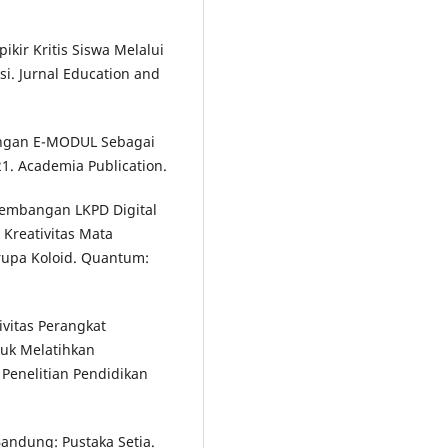
pikir Kritis Siswa Melalui
si. Jurnal Education and
angan E-MODUL Sebagai
21. Academia Publication.
engembangan LKPD Digital
Kreativitas Mata
rupa Koloid. Quantum:
tivitas Perangkat
tuk Melatihkan
l Penelitian Pendidikan
andung: Pustaka Setia.