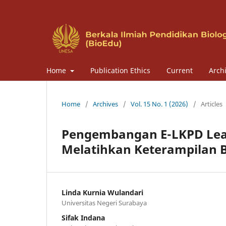
Home
Publication Ethics
Current
Arch
Home
/
Archives
/
Vol. 15 No. 1 (2026)
/
Articles
Pengembangan E-LKPD Lear
Melatihkan Keterampilan Be
Linda Kurnia Wulandari
Universitas Negeri Surabaya
Sifak Indana