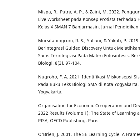
Mispa, R., Putra, A. P., & Zaini, M. 2022. Pengg
Live Worksheet pada Konsep Protista terhadap Ha
Kelas X SMAN 7 Banjarmasin. Jurnal Pendidikan I
Mursitaningrum, R. S., Yuliani, & Yakub, P. 2019
Berintegrasi Guided Discovery Untuk Melatihka
Sains Terintegrasi Pada Materi Fotosintesis. Ber
Biologi, 8(3), 97-104.
Nugroho, F. A. 2021. Identifikasi Miskonsepsi 
Pada Buku Teks Biologi SMA di Kota Yogyakarta.
Yogyakarta.
Organisation for Economic Co-operation and Dev
2022 Results (Volume 1): The State of Learning a
PISA, OECD Publishing, Paris.
O'Brien, J. 2001. The 5E Learning Cycle: A Fram