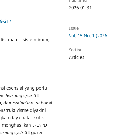
2026-01-31
08-217
Issue
Vol. 15 No. 1 (2026)
itis, materi sistem imun,
Section
Articles
si esensial yang perlu
tan
learning cycle
5E
n
, dan
evaluation
) sebagai
nstruktivisme diyakini
an daya nalar kritis
n menghasilkan E-LKPD
earning cycle
5E guna