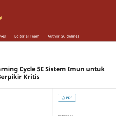
ives
Editorial Team
Author Guidelines
ning Cycle 5E Sistem Imun untuk
rpikir Kritis
PDF
Published