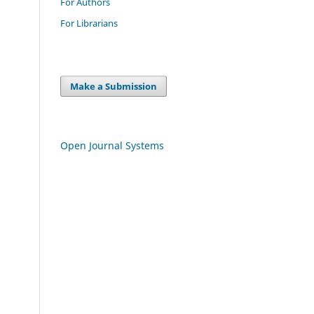
For Authors
For Librarians
Make a Submission
Open Journal Systems