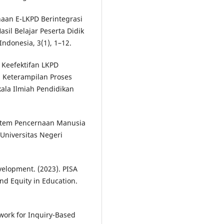
unaan E-LKPD Berintegrasi
sil Belajar Peserta Didik
ndonesia, 3(1), 1–12.
. Keefektifan LKPD
n Keterampilan Proses
kala Ilmiah Pendidikan
Sistem Pencernaan Manusia
 Universitas Negeri
elopment. (2023). PISA
nd Equity in Education.
ework for Inquiry-Based