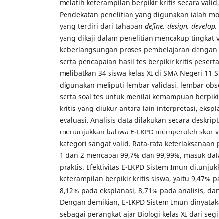
melatih keterampilan berpikir kritis secara valid, 
Pendekatan penelitian yang digunakan ialah 
yang terdiri dari tahapan
define, design, develop,
yang dikaji dalam penelitian mencakup tingkat v
keberlangsungan proses pembelajaran dengan 
serta pencapaian hasil tes berpikir kritis peserta 
melibatkan 34 siswa kelas XI di SMA Negeri 11 
digunakan meliputi lembar validasi, lembar obs
serta soal tes untuk menilai kemampuan berpikir 
kritis yang diukur antara lain interpretasi, ekspl
evaluasi. Analisis data dilakukan secara deskripti
menunjukkan bahwa E-LKPD memperoleh skor va
kategori sangat valid. Rata-rata keterlaksanaan
1 dan 2 mencapai 99,7% dan 99,99%, masuk dal
praktis. Efektivitas E-LKPD Sistem Imun ditunju
keterampilan berpikir kritis siswa, yaitu 9,47% p
8,12% pada eksplanasi, 8,71% pada analisis, da
Dengan demikian, E-LKPD Sistem Imun dinyatak
sebagai perangkat ajar Biologi kelas XI dari segi 