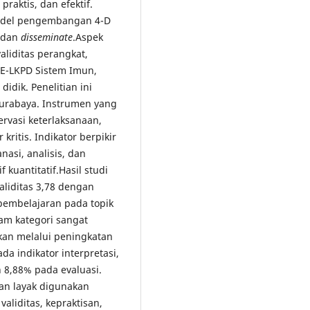
praktis, dan efektif.
model pengembangan 4-D
dan
disseminate
.Aspek
aliditas perangkat,
E-LKPD Sistem Imun,
didik. Penelitian ini
Surabaya. Instrumen yang
ervasi keterlaksanaan,
kritis. Indikator berpikir
anasi, analisis, dan
f kuantitatif.Hasil studi
liditas 3,78 dengan
 pembelajaran pada topik
am kategori sangat
kkan melalui peningkatan
ada indikator interpretasi,
n 8,88% pada evaluasi.
an layak digunakan
validitas, kepraktisan,