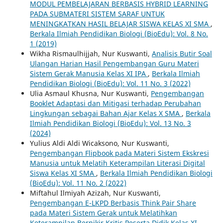
MODUL PEMBELAJARAN BERBASIS HYBRID LEARNING
PADA SUBMATERI SISTEM SARAF UNTUK
MENINGKATKAN HASIL BELAJAR SISWA KELAS XI SMA
,
Berkala Ilmiah Pendidikan Biologi (BioEdu): Vol. 8 No.
1 (2019)
Wikha Rismaulhijjah, Nur Kuswanti,
Analisis Butir Soal
Ulangan Harian Hasil Pengembangan Guru Materi
Sistem Gerak Manusia Kelas XI IPA
,
Berkala Ilmiah
Pendidikan Biologi (BioEdu): Vol. 11 No. 3 (2022)
Ulia Asmaul Khusna, Nur Kuswanti,
Pengembangan
Booklet Adaptasi dan Mitigasi terhadap Perubahan
Lingkungan sebagai Bahan Ajar Kelas X SMA
,
Berkala
Ilmiah Pendidikan Biologi (BioEdu): Vol. 13 No. 3
(2024)
Yulius Aldi Aldi Wicaksono, Nur Kuswanti,
Pengembangan Flipbook pada Materi Sistem Ekskresi
Manusia untuk Melatih Keterampilan Literasi Digital
Siswa Kelas XI SMA
,
Berkala Ilmiah Pendidikan Biologi
(BioEdu): Vol. 11 No. 2 (2022)
Miftahul Ilmiyah Azizah, Nur Kuswanti,
Pengembangan E-LKPD Berbasis Think Pair Share
pada Materi Sistem Gerak untuk Melatihkan
Keterampilan Berpikir Kritis Peserta Didik Kelas XI
,