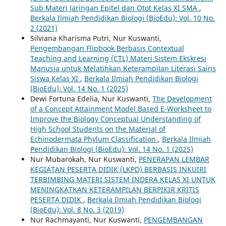
Sub Materi Jaringan Epitel dan Otot Kelas XI SMA
,
Berkala Ilmiah Pendidikan Biologi (BioEdu): Vol. 10 No.
2 (2021)
Silviana Kharisma Putri, Nur Kuswanti,
Pengembangan Flipbook Berbasis Contextual
Teaching and Learning (CTL) Materi Sistem Ekskresi
Manusia untuk Melatihkan Keterampilan Literasi Sains
Siswa Kelas XI
,
Berkala Ilmiah Pendidikan Biologi
(BioEdu): Vol. 14 No. 1 (2025)
Dewi Fortuna Edelia, Nur Kuswanti,
The Development
of a Concept Attainment Model Based E-Worksheet to
Improve the Biology Conceptual Understanding of
High School Students on the Material of
Echinodermata Phylum Classification
,
Berkala Ilmiah
Pendidikan Biologi (BioEdu): Vol. 14 No. 1 (2025)
Nur Mubarokah, Nur Kuswanti,
PENERAPAN LEMBAR
KEGIATAN PESERTA DIDIK (LKPD) BERBASIS INKUIRI
TERBIMBING MATERI SISTEM INDERA KELAS XI UNTUK
MENINGKATKAN KETERAMPILAN BERPIKIR KRITIS
PESERTA DIDIK
,
Berkala Ilmiah Pendidikan Biologi
(BioEdu): Vol. 8 No. 3 (2019)
Nur Rachmayanti, Nur Kuswanti,
PENGEMBANGAN