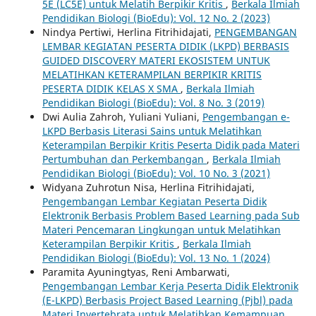
5E (LC5E) untuk Melatih Berpikir Kritis
,
Berkala Ilmiah
Pendidikan Biologi (BioEdu): Vol. 12 No. 2 (2023)
Nindya Pertiwi, Herlina Fitrihidajati,
PENGEMBANGAN
LEMBAR KEGIATAN PESERTA DIDIK (LKPD) BERBASIS
GUIDED DISCOVERY MATERI EKOSISTEM UNTUK
MELATIHKAN KETERAMPILAN BERPIKIR KRITIS
PESERTA DIDIK KELAS X SMA
,
Berkala Ilmiah
Pendidikan Biologi (BioEdu): Vol. 8 No. 3 (2019)
Dwi Aulia Zahroh, Yuliani Yuliani,
Pengembangan e-
LKPD Berbasis Literasi Sains untuk Melatihkan
Keterampilan Berpikir Kritis Peserta Didik pada Materi
Pertumbuhan dan Perkembangan
,
Berkala Ilmiah
Pendidikan Biologi (BioEdu): Vol. 10 No. 3 (2021)
Widyana Zuhrotun Nisa, Herlina Fitrihidajati,
Pengembangan Lembar Kegiatan Peserta Didik
Elektronik Berbasis Problem Based Learning pada Sub
Materi Pencemaran Lingkungan untuk Melatihkan
Keterampilan Berpikir Kritis
,
Berkala Ilmiah
Pendidikan Biologi (BioEdu): Vol. 13 No. 1 (2024)
Paramita Ayuningtyas, Reni Ambarwati,
Pengembangan Lembar Kerja Peserta Didik Elektronik
(E-LKPD) Berbasis Project Based Learning (Pjbl) pada
Materi Invertebrata untuk Melatihkan Kemampuan