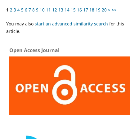
1
2
3
4
5
6
7
8
9
10
11
12
13
14
15
16
17
18
19
20
>
>>
You may also
start an advanced similarity search
for this
article.
Open Access Journal