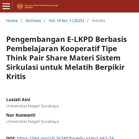
Home
/
Archives
/
Vol. 14 No. 1 (2025)
/
Articles
Pengembangan E-LKPD Berbasis
Pembelajaran Kooperatif Tipe
Think Pair Share Materi Sistem
Sirkulasi untuk Melatih Berpikir
Kritis
Lusiati Aini
Universitas Negeri Surabaya
Nur Kuswanti
Universitas Negeri Surabaya
DOI:
https://doi.org/10.26740/bioedu.v14n1.p62-74