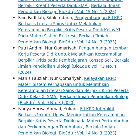
Berpikir Kreatif Peserta Didik SMA
,
Berkala Ilmiah
Pendidikan Biologi (BioEdu): Vol. 15 No. 1 (2026)
Faiq Fadlilah, Sifak Indana,
Pengembangan E-LKPD
Berbasis Literasi Sains Untuk Melatihkan
Keterampilan Berpikir Kritis Peserta Didik Kelas XI
Pada Materi Sistem Ekskresi
,
Berkala Ilmiah
Pendidikan Biologi (BioEdu): Vol. 14 No. 3 (2025)
Putri Andini, Nur Qomariyah,
Pengembangan Lembar
Kerja Peserta Didik untuk Melatihkan Keterampilan
Berpikir Kritis pada Pembelajaran Konsep Sel
,
Berkala
Ilmiah Pendidikan Biologi (BioEdu): Vol. 13 No. 1
(2024)
Manis Fauziah, Nur Qomariyah,
Kelayakan LKPD
Materi Sistem Pernapasan untuk Melatihkan
Keterampilan Literasi Sains dan Berpikir Kritis Peserta
Didik Kelas XI SMA
,
Berkala Ilmiah Pendidikan Biologi
(BioEdu): Vol. 9 No. 3 (2020)
Nadya Harisa Ahmad, Yuliani,
E-LKPD Interaktif
Berbasis Inkuiri: Upaya Meningkatkan Keterampilan
Berpikir Kritis Peserta Didik pada Materi Pertumbuhan
dan Perkembangan Tumbuhan
,
Berkala Ilmiah
Pendidikan Biologi (BioEdu): Vol. 14 No. 3 (2025)