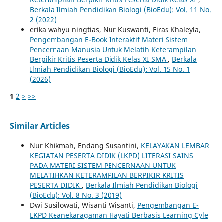
Berkala Ilmiah Pendidikan Biologi (BioEdu): Vol. 11 No.
2 (2022)
erika wahyu ningtias, Nur Kuswanti, Firas Khaleyla,
Pengembangan E-Book Interaktif Materi Sistem
Pencernaan Manusia Untuk Melatih Keterampilan
Berpikir Kritis Peserta Didik Kelas XI SMA
,
Berkala
Ilmiah Pendidikan Biologi (BioEdu): Vol. 15 No. 1
(2026)
1
2
>
>>
Similar Articles
Nur Khikmah, Endang Susantini,
KELAYAKAN LEMBAR
KEGIATAN PESERTA DIDIK (LKPD) LITERASI SAINS
PADA MATERI SISTEM PENCERNAAN UNTUK
MELATIHKAN KETERAMPILAN BERPIKIR KRITIS
PESERTA DIDIK
,
Berkala Ilmiah Pendidikan Biologi
(BioEdu): Vol. 8 No. 3 (2019)
Dwi Susilowati, Wisanti Wisanti,
Pengembangan E-
LKPD Keanekaragaman Hayati Berbasis Learning Cyle