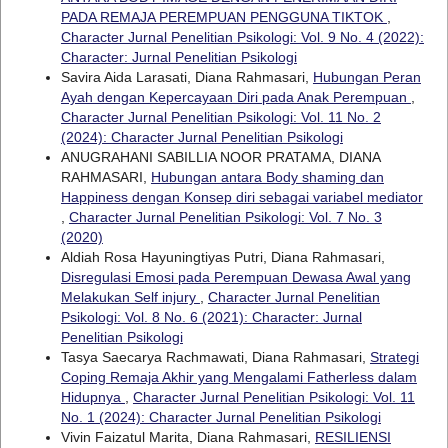
PADA REMAJA PEREMPUAN PENGGUNA TIKTOK
,
Character Jurnal Penelitian Psikologi: Vol. 9 No. 4 (2022):
Character: Jurnal Penelitian Psikologi
Savira Aida Larasati, Diana Rahmasari,
Hubungan Peran
Ayah dengan Kepercayaan Diri pada Anak Perempuan
,
Character Jurnal Penelitian Psikologi: Vol. 11 No. 2
(2024): Character Jurnal Penelitian Psikologi
ANUGRAHANI SABILLIA NOOR PRATAMA, DIANA
RAHMASARI,
Hubungan antara Body shaming dan
Happiness dengan Konsep diri sebagai variabel mediator
,
Character Jurnal Penelitian Psikologi: Vol. 7 No. 3
(2020)
Aldiah Rosa Hayuningtiyas Putri, Diana Rahmasari,
Disregulasi Emosi pada Perempuan Dewasa Awal yang
Melakukan Self injury
,
Character Jurnal Penelitian
Psikologi: Vol. 8 No. 6 (2021): Character: Jurnal
Penelitian Psikologi
Tasya Saecarya Rachmawati, Diana Rahmasari,
Strategi
Coping Remaja Akhir yang Mengalami Fatherless dalam
Hidupnya
,
Character Jurnal Penelitian Psikologi: Vol. 11
No. 1 (2024): Character Jurnal Penelitian Psikologi
Vivin Faizatul Marita, Diana Rahmasari,
RESILIENSI