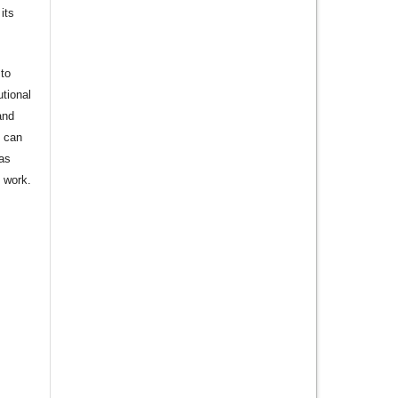
its
to
utional
and
s can
 as
d work.