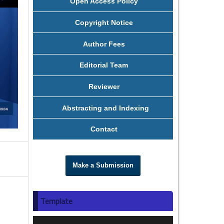
Open Access Policy
Copyright Notice
Author Fees
Editorial Team
Reviewer
Abstracting and Indexing
Contact
Make a Submission
Template