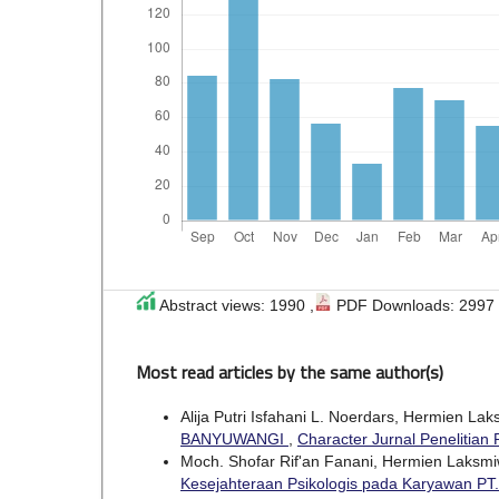
Abstract views: 1990 ,
PDF Downloads: 2997
Most read articles by the same author(s)
Alija Putri Isfahani L. Noerdars, Hermien Lak
BANYUWANGI
,
Character Jurnal Penelitian P
Moch. Shofar Rif'an Fanani, Hermien Laksmiwa
Kesejahteraan Psikologis pada Karyawan PT