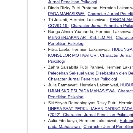
Jurnal Penelitian Psikologi
Dinda Rizky Putri Pratama, Hermien Laksmiw
PADA MAHASISWA
,
Character Jurnal Penelit
Tri Julianti, Hermien Laksmiwati,
PENGALAMA
COVID-19
,
Character Jurnal Penelitian Psiko
Bunga Almira Yuananda, Hermien Laksmiwat
MENGERJAKAN ARTIKEL ILMIAH
,
Character
Penelitian Psikologi
Fitria Laela, Hermien Laksmiwati,
HUBUNGAN
KONSELOR MOTIVATOR
,
Character Jurnal 
Psikologi
Zahra Salsabilla Putri Pahlevi, Hermien Laksm
Pelecehan Seksual yang Disebabkan oleh B
Character Jurnal Penelitian Psikologi
Julia Fatmawati, Hermien Laksmiwati,
HUBUN
UJIAN SKRIPSI PADA MAHASISWA
,
Characte
Penelitian Psikologi
Siti Aisyah Retnoningtyas Risky Putri, Hermi
UNESA SAAT PERKULIAHAN DARING PADA
(2022): Character: Jurnal Penelitian Psikologi
Aulia Fitri Iasya, Hermien Laksmiwati,
Hubung
pada Mahasiswa
,
Character Jurnal Penelitian