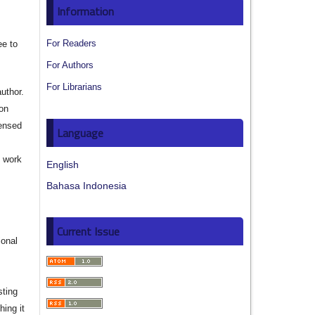
Information
For Readers
ee to
For Authors
For Librarians
author.
ion
censed
Language
e work
English
Bahasa Indonesia
s
Current Issue
ional
sting
hing it