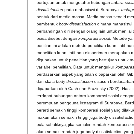
bertujuan untuk mengetahui hubungan antara
soci
dissatisfaction
pada mahasiswi di Surabaya.
Insta
bentuk dari media massa. Media massa sendiri mer
pembentuk
body dissatisfaction
dimana mahasiswi s
perbandingan diri dengan orang lain untuk menilai d
biasa disebut dengan
komparasi sosial.
Metode yan
penitian ini adalah metode penelitian kuantitatif n
menelitian kuantitatif non eksperimen merupakan m
digunakan untuk penelitian yang bertujuan untuk m
variabel penelitian. Data untuk mengukur
komparasi
berdasarkan aspek yang telah dipaparkan oleh Gi
dan skala
body dissatisfaction
disusun berdasarkan
dipaparkan oleh Cash dan Pruzinsky (2002). Hasil da
terdapat hubungan antara komparasi sosial dengan 
perempuan pengguna instagram di Surabaya. Berda
berarti semakin tinggi komparasi sosial yang dila
makan akan semakin tinggi juga body dissatisfaction
pula sebaliknya, jika semakin rendah komparasi so
akan semaki rendah juga body dissatisfaction yang d