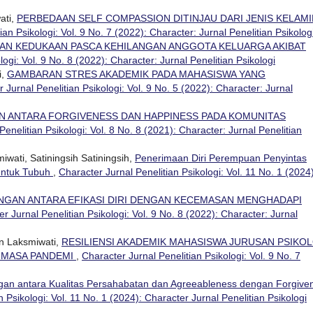
ati,
PERBEDAAN SELF COMPASSION DITINJAU DARI JENIS KELAMI
ian Psikologi: Vol. 9 No. 7 (2022): Character: Jurnal Penelitian Psikolog
N KEDUKAAN PASCA KEHILANGAN ANGGOTA KELUARGA AKIBAT
logi: Vol. 9 No. 8 (2022): Character: Jurnal Penelitian Psikologi
i,
GAMBARAN STRES AKADEMIK PADA MAHASISWA YANG
 Jurnal Penelitian Psikologi: Vol. 9 No. 5 (2022): Character: Jurnal
 ANTARA FORGIVENESS DAN HAPPINESS PADA KOMUNITAS
Penelitian Psikologi: Vol. 8 No. 8 (2021): Character: Jurnal Penelitian
iwati, Satiningsih Satiningsih,
Penerimaan Diri Perempuan Penyintas
entuk Tubuh
,
Character Jurnal Penelitian Psikologi: Vol. 11 No. 1 (2024)
GAN ANTARA EFIKASI DIRI DENGAN KECEMASAN MENGHADAPI
r Jurnal Penelitian Psikologi: Vol. 9 No. 8 (2022): Character: Jurnal
en Laksmiwati,
RESILIENSI AKADEMIK MAHASISWA JURUSAN PSIKO
 MASA PANDEMI
,
Character Jurnal Penelitian Psikologi: Vol. 9 No. 7
an antara Kualitas Persahabatan dan Agreeableness dengan Forgive
 Psikologi: Vol. 11 No. 1 (2024): Character Jurnal Penelitian Psikologi