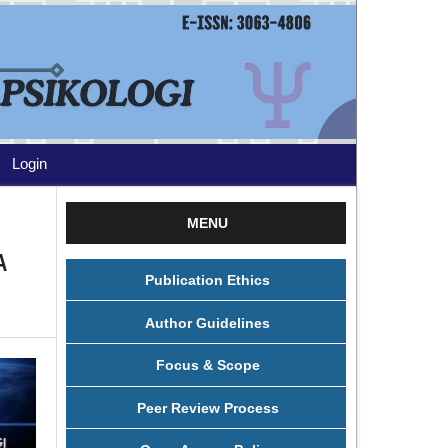
Login
MENU
A
Publication Ethics
Author Guidelines
Focus & Scope
Peer Review Process