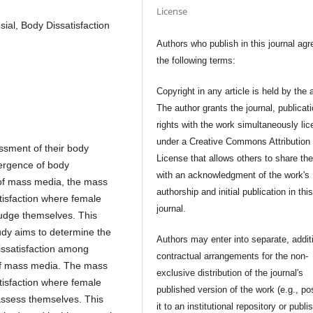
License
al, Body Dissatisfaction
Authors who publish in this journal agr
the following terms:
Copyright in any article is held by the 
The author grants the journal, publicat
rights with the work simultaneously li
under a Creative Commons Attribution
essment of their body
License that allows others to share th
mergence of body
with an acknowledgment of the work's
m of mass media, the mass
authorship and initial publication in thi
atisfaction where female
journal.
judge themselves. This
udy aims to determine the
Authors may enter into separate, addit
issatisfaction among
contractual arrangements for the non-
 of mass media. The mass
exclusive distribution of the journal's
atisfaction where female
published version of the work (e.g., po
assess themselves. This
it to an institutional repository or publis