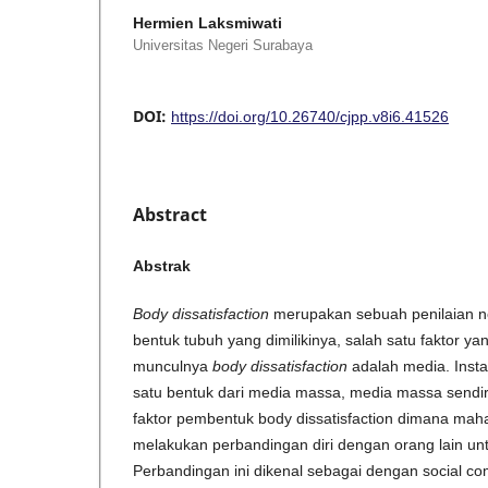
Hermien Laksmiwati
Universitas Negeri Surabaya
DOI:
https://doi.org/10.26740/cjpp.v8i6.41526
Abstract
Abstrak
Body dissatisfaction
merupakan sebuah penilaian neg
bentuk tubuh yang dimilikinya, salah satu faktor 
munculnya
body dissatisfaction
adalah media. Ins
satu bentuk dari media massa, media massa sendir
faktor pembentuk body dissatisfaction dimana mahas
melakukan perbandingan diri dengan orang lain untu
Perbandingan ini dikenal sebagai dengan social com