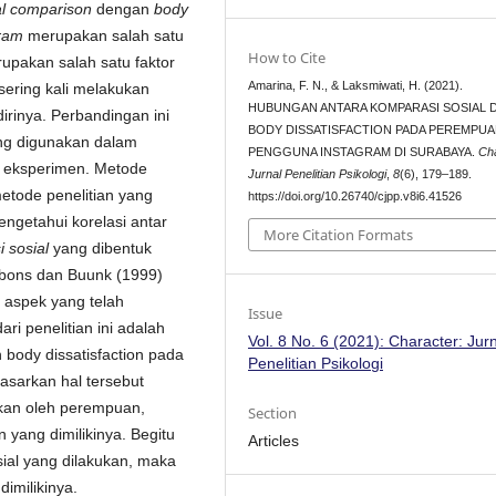
al comparison
dengan
body
gram
merupakan salah satu
How to Cite
upakan salah satu faktor
Amarina, F. N., & Laksmiwati, H. (2021).
ering kali melakukan
HUBUNGAN ANTARA KOMPARASI SOSIAL 
irinya. Perbandingan ini
BODY DISSATISFACTION PADA PEREMPU
g digunakan dalam
PENGGUNA INSTAGRAM DI SURABAYA.
Ch
on eksperimen. Metode
Jurnal Penelitian Psikologi
,
8
(6), 179–189.
etode penelitian yang
https://doi.org/10.26740/cjpp.v8i6.41526
engetahui korelasi antar
More Citation Formats
 sosial
yang dibentuk
bbons dan Buunk (1999)
 aspek yang telah
Issue
ri penelitian ini adalah
Vol. 8 No. 6 (2021): Character: Jur
body dissatisfaction pada
Penelitian Psikologi
sarkan hal tersebut
kukan oleh perempuan,
Section
 yang dimilikinya. Begitu
Articles
sial yang dilakukan, maka
imilikinya.