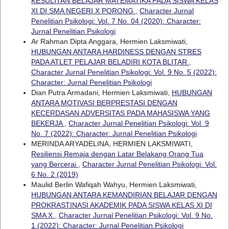
KESULITAN BELAJAR MATEMATIKA PADA SISWA KELAS
XI DI SMA NEGERI X PORONG
,
Character Jurnal
Penelitian Psikologi: Vol. 7 No. 04 (2020): Character:
Jurnal Penelitian Psikologi
Ar Rahman Dipta Anggara, Hermien Laksmiwati,
HUBUNGAN ANTARA HARDINESS DENGAN STRES
PADA ATLET PELAJAR BELADIRI KOTA BLITAR
,
Character Jurnal Penelitian Psikologi: Vol. 9 No. 5 (2022):
Character: Jurnal Penelitian Psikologi
Dian Putra Armadani, Hermien Laksmiwati,
HUBUNGAN
ANTARA MOTIVASI BERPRESTASI DENGAN
KECERDASAN ADVERSITAS PADA MAHASISWA YANG
BEKERJA
,
Character Jurnal Penelitian Psikologi: Vol. 9
No. 7 (2022): Character: Jurnal Penelitian Psikologi
MERINDA ARYADELINA, HERMIEN LAKSMIWATI,
Resiliensi Remaja dengan Latar Belakang Orang Tua
yang Bercerai
,
Character Jurnal Penelitian Psikologi: Vol.
6 No. 2 (2019)
Maulid Berlin Wafiqah Wahyu, Hermien Laksmiwati,
HUBUNGAN ANTARA KEMANDIRIAN BELAJAR DENGAN
PROKRASTINASI AKADEMIK PADA SISWA KELAS XI DI
SMA X
,
Character Jurnal Penelitian Psikologi: Vol. 9 No.
1 (2022): Character: Jurnal Penelitian Psikologi