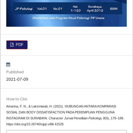
PDF
Published
2021-07-09
How to Cite
Amarina, F. N., & Laksmiwati, H. (2021). HUBUNGAN ANTARA KOMPARASI
SOSIAL DAN BODY DISSATISFACTION PADA PEREMPUAN PENGGUNA
INSTAGRAM DI SURABAYA.
Character Jurnal Penelitian Psikologi
,
8
(6), 179–189.
https://doi.org/10.26740/cjpp.v8i6.41526