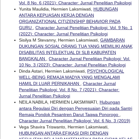
Vol. 8 No. 6 (2021): Character: Jurnal Penelitian Psikologi
Yunita Maulidia, Hermien Laksmiwati,
HUBUNGAN
ANTARA KEPUASAN KERJA DENGAN
ORGANIZATIONAL CITIZENSHIP BEHAVIOR PADA
GURU
,
Character Jurnal Penelitian Psikologi: Vol. 9 No. 1
(2022): Character: Jurnal Penelitian Psikologi
Sisilya M Stevanny, Hermien Laksmiwati,
GAMBARAN
DUKUNGAN SOSIAL ORANG TUA YANG MEMILIKI ANAK
DISABILITAS INTELEKTUAL DI SLB KABUPATEN
BANGKALAN
,
Character Jurnal Penelitian Psikologi: Vol.
10 No. 3 (2023): Character: Jurnal Penelitian Psikologi
Dinda Astari, Hermien Laksmiwati,
PSYCHOLOGICAL
WELL-BEING REMAJA MADYA YANG MENGALAMI
HAMIL DI LUAR PERNIKAHAN
,
Character Jurnal
Penelitian Psikologi: Vol. 8 No. 7 (2021): Character:
Jurnal Penelitian Psikologi
NEILA NABILA, HERMIEN LAKSMIWATI,
Hubungan
antara Regulasi Diri dengan Penyesuaian Diri pada Santri
Remaja Pondok Pesantren Darut Taqwa Ponorogo
,
Character Jurnal Penelitian Psikologi: Vol. 6 No. 3 (2019)
Vega Shavira Triswanto, Hermien Laksmiwati,
HUBUNGAN ANTARA EFIKASI DIRI DENGAN