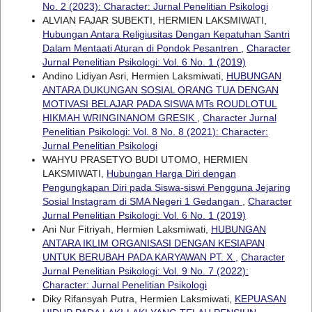
No. 2 (2023): Character: Jurnal Penelitian Psikologi
ALVIAN FAJAR SUBEKTI, HERMIEN LAKSMIWATI,
Hubungan Antara Religiusitas Dengan Kepatuhan Santri
Dalam Mentaati Aturan di Pondok Pesantren
,
Character
Jurnal Penelitian Psikologi: Vol. 6 No. 1 (2019)
Andino Lidiyan Asri, Hermien Laksmiwati,
HUBUNGAN
ANTARA DUKUNGAN SOSIAL ORANG TUA DENGAN
MOTIVASI BELAJAR PADA SISWA MTs ROUDLOTUL
HIKMAH WRINGINANOM GRESIK
,
Character Jurnal
Penelitian Psikologi: Vol. 8 No. 8 (2021): Character:
Jurnal Penelitian Psikologi
WAHYU PRASETYO BUDI UTOMO, HERMIEN
LAKSMIWATI,
Hubungan Harga Diri dengan
Pengungkapan Diri pada Siswa-siswi Pengguna Jejaring
Sosial Instagram di SMA Negeri 1 Gedangan
,
Character
Jurnal Penelitian Psikologi: Vol. 6 No. 1 (2019)
Ani Nur Fitriyah, Hermien Laksmiwati,
HUBUNGAN
ANTARA IKLIM ORGANISASI DENGAN KESIAPAN
UNTUK BERUBAH PADA KARYAWAN PT. X
,
Character
Jurnal Penelitian Psikologi: Vol. 9 No. 7 (2022):
Character: Jurnal Penelitian Psikologi
Diky Rifansyah Putra, Hermien Laksmiwati,
KEPUASAN