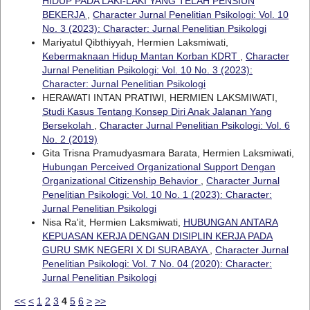
HIDUP PADA LAKI-LAKI YANG TELAH PENSIUN
BEKERJA
,
Character Jurnal Penelitian Psikologi: Vol. 10
No. 3 (2023): Character: Jurnal Penelitian Psikologi
Mariyatul Qibthiyyah, Hermien Laksmiwati,
Kebermaknaan Hidup Mantan Korban KDRT
,
Character
Jurnal Penelitian Psikologi: Vol. 10 No. 3 (2023):
Character: Jurnal Penelitian Psikologi
HERAWATI INTAN PRATIWI, HERMIEN LAKSMIWATI,
Studi Kasus Tentang Konsep Diri Anak Jalanan Yang
Bersekolah
,
Character Jurnal Penelitian Psikologi: Vol. 6
No. 2 (2019)
Gita Trisna Pramudyasmara Barata, Hermien Laksmiwati,
Hubungan Perceived Organizational Support Dengan
Organizational Citizenship Behavior
,
Character Jurnal
Penelitian Psikologi: Vol. 10 No. 1 (2023): Character:
Jurnal Penelitian Psikologi
Nisa Ra'it, Hermien Laksmiwati,
HUBUNGAN ANTARA
KEPUASAN KERJA DENGAN DISIPLIN KERJA PADA
GURU SMK NEGERI X DI SURABAYA
,
Character Jurnal
Penelitian Psikologi: Vol. 7 No. 04 (2020): Character:
Jurnal Penelitian Psikologi
<<
<
1
2
3
4
5
6
>
>>