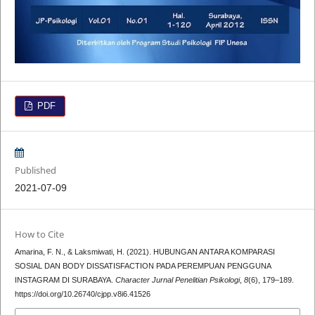
PDF
Published
2021-07-09
How to Cite
Amarina, F. N., & Laksmiwati, H. (2021). HUBUNGAN ANTARA KOMPARASI
SOSIAL DAN BODY DISSATISFACTION PADA PEREMPUAN PENGGUNA
INSTAGRAM DI SURABAYA.
Character Jurnal Penelitian Psikologi
,
8
(6), 179–189.
https://doi.org/10.26740/cjpp.v8i6.41526