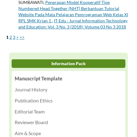
SUMBAWATI,
Penerapan Model Kooperatif Tipe
Numbered Head Together (NHT) Berbantuan Tutorial
Website Pada Mata Pelajaran Pemrograman Web Kelas XI
RPL SMK Krian 1
,
IT-Edu : Jurnal Information Technology
and Education: Vol. 3 No. 3 (2018): Volume 03 No 3 2018
1
2
3
>
>>
Information Pack
Manuscript Template
Journal History
Publication Ethics
Editorial Team
Reviewer Board
Aim & Scope