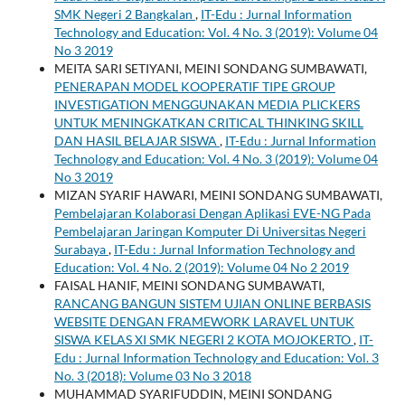
SMK Negeri 2 Bangkalan
,
IT-Edu : Jurnal Information
Technology and Education: Vol. 4 No. 3 (2019): Volume 04
No 3 2019
MEITA SARI SETIYANI, MEINI SONDANG SUMBAWATI,
PENERAPAN MODEL KOOPERATIF TIPE GROUP
INVESTIGATION MENGGUNAKAN MEDIA PLICKERS
UNTUK MENINGKATKAN CRITICAL THINKING SKILL
DAN HASIL BELAJAR SISWA
,
IT-Edu : Jurnal Information
Technology and Education: Vol. 4 No. 3 (2019): Volume 04
No 3 2019
MIZAN SYARIF HAWARI, MEINI SONDANG SUMBAWATI,
Pembelajaran Kolaborasi Dengan Aplikasi EVE-NG Pada
Pembelajaran Jaringan Komputer Di Universitas Negeri
Surabaya
,
IT-Edu : Jurnal Information Technology and
Education: Vol. 4 No. 2 (2019): Volume 04 No 2 2019
FAISAL HANIF, MEINI SONDANG SUMBAWATI,
RANCANG BANGUN SISTEM UJIAN ONLINE BERBASIS
WEBSITE DENGAN FRAMEWORK LARAVEL UNTUK
SISWA KELAS XI SMK NEGERI 2 KOTA MOJOKERTO
,
IT-
Edu : Jurnal Information Technology and Education: Vol. 3
No. 3 (2018): Volume 03 No 3 2018
MUHAMMAD SYARIFUDDIN, MEINI SONDANG