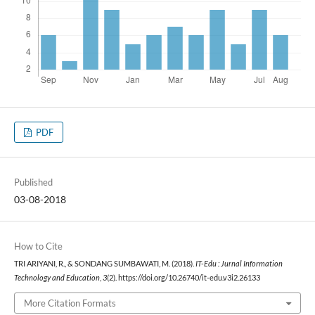
PDF
Published
03-08-2018
How to Cite
TRI ARIYANI, R., & SONDANG SUMBAWATI, M. (2018).
IT-Edu : Jurnal Information
Technology and Education
,
3
(2). https://doi.org/10.26740/it-edu.v3i2.26133
More Citation Formats