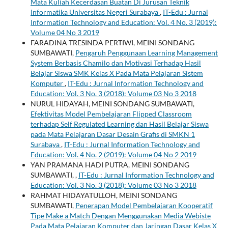
Mata Kuliah Kecerdasan Buatan Di Jurusan Teknik
Informatika Universitas Negeri Surabaya
,
IT-Edu : Jurnal
Information Technology and Education: Vol. 4 No. 3 (2019):
Volume 04 No 3 2019
FARADINA TRESINDA PERTIWI, MEINI SONDANG
SUMBAWATI,
Pengaruh Penggunaan Learning Management
System Berbasis Chamilo dan Motivasi Terhadap Hasil
Belajar Siswa SMK Kelas X Pada Mata Pelajaran Sistem
Komputer
,
IT-Edu : Jurnal Information Technology and
Education: Vol. 3 No. 3 (2018): Volume 03 No 3 2018
NURUL HIDAYAH, MEINI SONDANG SUMBAWATI,
Efektivitas Model Pembelajaran Flipped Classroom
terhadap Self Regulated Learning dan Hasil Belajar Siswa
pada Mata Pelajaran Dasar Desain Grafis di SMKN 1
Surabaya
,
IT-Edu : Jurnal Information Technology and
Education: Vol. 4 No. 2 (2019): Volume 04 No 2 2019
YAN PRAMANA HADI PUTRA, MEINI SONDANG
SUMBAWATI,
,
IT-Edu : Jurnal Information Technology and
Education: Vol. 3 No. 3 (2018): Volume 03 No 3 2018
RAHMAT HIDAYATULLOH, MEINI SONDANG
SUMBAWATI,
Penerapan Model Pembelajaran Kooperatif
Tipe Make a Match Dengan Menggunakan Media Webiste
Pada Mata Pelajaran Komputer dan Jaringan Dasar Kelas X