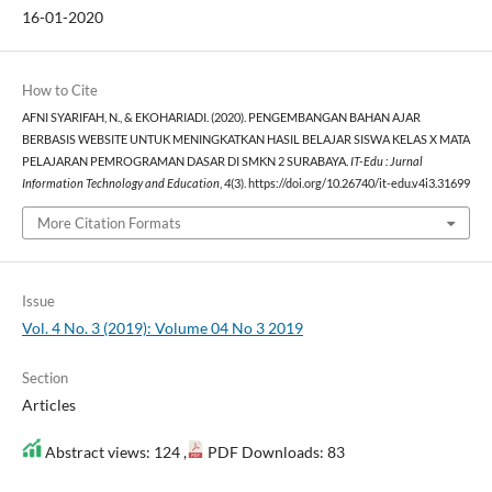
16-01-2020
How to Cite
AFNI SYARIFAH, N., & EKOHARIADI. (2020). PENGEMBANGAN BAHAN AJAR
BERBASIS WEBSITE UNTUK MENINGKATKAN HASIL BELAJAR SISWA KELAS X MATA
PELAJARAN PEMROGRAMAN DASAR DI SMKN 2 SURABAYA.
IT-Edu : Jurnal
Information Technology and Education
,
4
(3). https://doi.org/10.26740/it-edu.v4i3.31699
More Citation Formats
Issue
Vol. 4 No. 3 (2019): Volume 04 No 3 2019
Section
Articles
Abstract views: 124 ,
PDF Downloads: 83