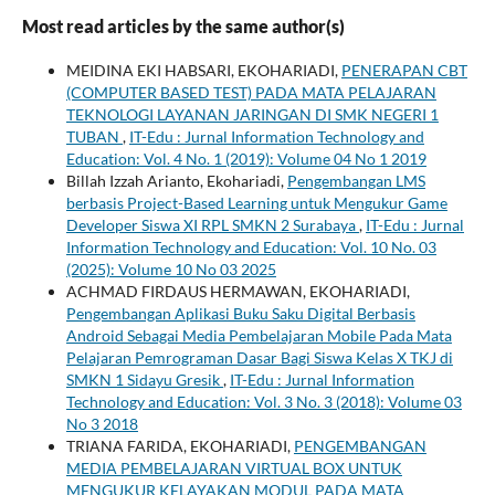
Most read articles by the same author(s)
MEIDINA EKI HABSARI, EKOHARIADI,
PENERAPAN CBT
(COMPUTER BASED TEST) PADA MATA PELAJARAN
TEKNOLOGI LAYANAN JARINGAN DI SMK NEGERI 1
TUBAN
,
IT-Edu : Jurnal Information Technology and
Education: Vol. 4 No. 1 (2019): Volume 04 No 1 2019
Billah Izzah Arianto, Ekohariadi,
Pengembangan LMS
berbasis Project-Based Learning untuk Mengukur Game
Developer Siswa XI RPL SMKN 2 Surabaya
,
IT-Edu : Jurnal
Information Technology and Education: Vol. 10 No. 03
(2025): Volume 10 No 03 2025
ACHMAD FIRDAUS HERMAWAN, EKOHARIADI,
Pengembangan Aplikasi Buku Saku Digital Berbasis
Android Sebagai Media Pembelajaran Mobile Pada Mata
Pelajaran Pemrograman Dasar Bagi Siswa Kelas X TKJ di
SMKN 1 Sidayu Gresik
,
IT-Edu : Jurnal Information
Technology and Education: Vol. 3 No. 3 (2018): Volume 03
No 3 2018
TRIANA FARIDA, EKOHARIADI,
PENGEMBANGAN
MEDIA PEMBELAJARAN VIRTUAL BOX UNTUK
MENGUKUR KELAYAKAN MODUL PADA MATA