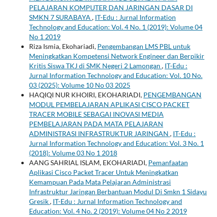
PELAJARAN KOMPUTER DAN JARINGAN DASAR DI
SMKN 7 SURABAYA
,
IT-Edu : Jurnal Information
Technology and Education: Vol. 4 No. 1 (2019): Volume 04
No 1 2019
Riza Ismia, Ekohariadi,
Pengembangan LMS PBL untuk
Meningkatkan Kompetensi Network Engineer dan Berpikir
Kritis Siswa TKJ di SMK Negeri 2 Lamongan
,
IT-Edu :
Jurnal Information Technology and Education: Vol. 10 No.
03 (2025): Volume 10 No 03 2025
HAQIQI NUR KHOIRI, EKOHARIADI,
PENGEMBANGAN
MODUL PEMBELAJARAN APLIKASI CISCO PACKET
TRACER MOBILE SEBAGAI INOVASI MEDIA
PEMBELAJARAN PADA MATA PELAJARAN
ADMINISTRASI INFRASTRUKTUR JARINGAN
,
IT-Edu :
Jurnal Information Technology and Education: Vol. 3 No. 1
(2018): Volume 03 No 1 2018
AANG SAHRIAL ISLAM, EKOHARIADI,
Pemanfaatan
Aplikasi Cisco Packet Tracer Untuk Meningkatkan
Kemampuan Pada Mata Pelajaran Administrasi
Infrastruktur Jaringan Berbantuan Modul Di Smkn 1 Sidayu
Gresik
,
IT-Edu : Jurnal Information Technology and
Education: Vol. 4 No. 2 (2019): Volume 04 No 2 2019