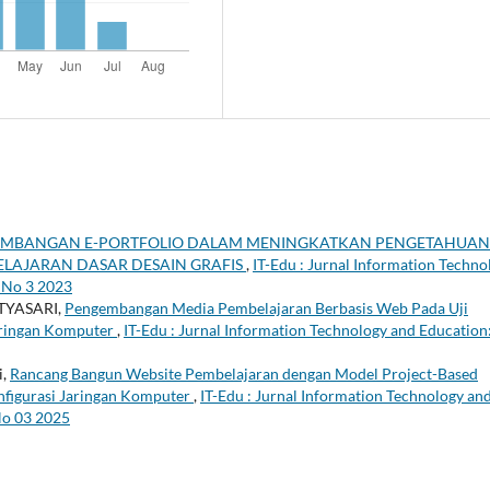
MBANGAN E-PORTFOLIO DALAM MENINGKATKAN PENGETAHUAN
ELAJARAN DASAR DESAIN GRAFIS
,
IT-Edu : Jurnal Information Techno
8 No 3 2023
TYASARI,
Pengembangan Media Pembelajaran Berbasis Web Pada Uji
Jaringan Komputer
,
IT-Edu : Jurnal Information Technology and Education
i,
Rancang Bangun Website Pembelajaran dengan Model Project-Based
figurasi Jaringan Komputer
,
IT-Edu : Jurnal Information Technology an
No 03 2025