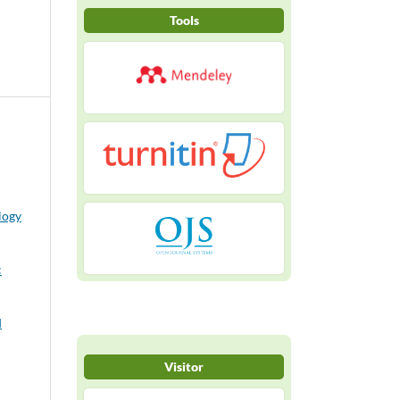
Tools
logy
:
d
Visitor