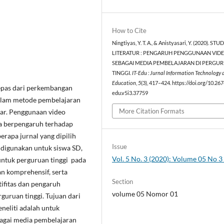
How to Cite
Ningtiyas, Y. T. A., & Anistyasari, Y. (2020). STUD
LITERATUR : PENGARUH PENGGUNAAN VID
SEBAGAI MEDIA PEMBELAJARAN DI PERGU
TINGGI.
IT-Edu : Jurnal Information Technology 
Education
,
5
(3), 417–424. https://doi.org/10.267
lepas dari perkembangan
edu.v5i3.37759
dalam metode pembelajaran
More Citation Formats
jar. Penggunaan video
a berpengaruh terhadap
erapa jurnal yang dipilih
Issue
 digunakan untuk siswa SD,
Vol. 5 No. 3 (2020): Volume 05 No 
ntuk perguruan tinggi pada
an komprehensif, serta
Section
tifitas dan pengaruh
volume 05 Nomor 01
guruan tinggi. Tujuan dari
eneliti adalah untuk
agai media pembelajaran