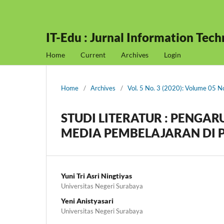
IT-Edu : Jurnal Information Tec
Home
Current
Archives
Login
Home
/
Archives
/
Vol. 5 No. 3 (2020): Volume 05 
STUDI LITERATUR : PENGA
MEDIA PEMBELAJARAN DI 
Yuni Tri Asri Ningtiyas
Universitas Negeri Surabaya
Yeni Anistyasari
Universitas Negeri Surabaya