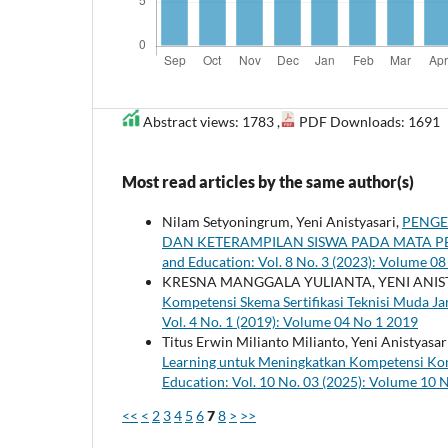
Abstract views: 1783 ,
PDF Downloads: 1691
Most read articles by the same author(s)
Nilam Setyoningrum, Yeni Anistyasari,
PENGE
DAN KETERAMPILAN SISWA PADA MATA P
and Education: Vol. 8 No. 3 (2023): Volume 0
KRESNA MANGGALA YULIANTA, YENI ANIS
Kompetensi Skema Sertifikasi Teknisi Muda 
Vol. 4 No. 1 (2019): Volume 04 No 1 2019
Titus Erwin Milianto Milianto, Yeni Anistyasar
Learning untuk Meningkatkan Kompetensi Kon
Education: Vol. 10 No. 03 (2025): Volume 10 
<<
<
2
3
4
5
6
7
8
>
>>