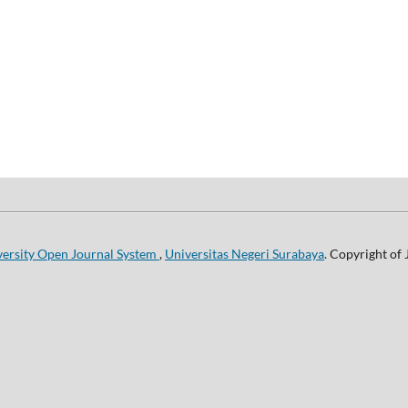
versity Open Journal System
,
Universitas Negeri Surabaya
. Copyright of