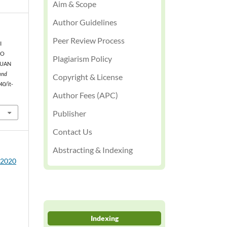
Aim & Scope
Author Guidelines
Peer Review Process
I
EO
Plagiarism Policy
RUAN
and
Copyright & License
40/it-
Author Fees (APC)
Publisher
Contact Us
Abstracting & Indexing
3 2020
Indexing