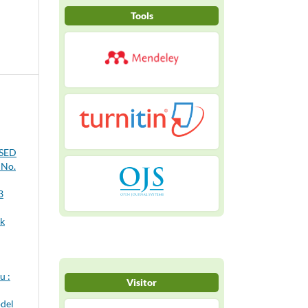
Tools
SED
 No.
3
uk
u :
Visitor
del