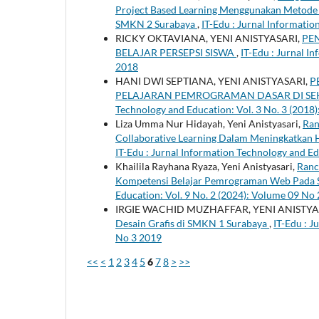
Project Based Learning Menggunakan Metode 
SMKN 2 Surabaya
,
IT-Edu : Jurnal Informatio
RICKY OKTAVIANA, YENI ANISTYASARI,
PE
BELAJAR PERSEPSI SISWA
,
IT-Edu : Jurnal I
2018
HANI DWI SEPTIANA, YENI ANISTYASARI,
P
PELAJARAN PEMROGRAMAN DASAR DI S
Technology and Education: Vol. 3 No. 3 (2018
Liza Umma Nur Hidayah, Yeni Anistyasari,
Ran
Collaborative Learning Dalam Meningkatkan 
IT-Edu : Jurnal Information Technology and Ed
Khailila Rayhana Ryaza, Yeni Anistyasari,
Ranc
Kompetensi Belajar Pemrograman Web Pada 
Education: Vol. 9 No. 2 (2024): Volume 09 No
IRGIE WACHID MUZHAFFAR, YENI ANISTYA
Desain Grafis di SMKN 1 Surabaya
,
IT-Edu : J
No 3 2019
<<
<
1
2
3
4
5
6
7
8
>
>>