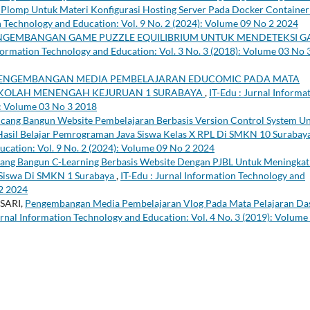
Plomp Untuk Materi Konfigurasi Hosting Server Pada Docker Container
n Technology and Education: Vol. 9 No. 2 (2024): Volume 09 No 2 2024
NGEMBANGAN GAME PUZZLE EQUILIBRIUM UNTUK MENDETEKSI G
nformation Technology and Education: Vol. 3 No. 3 (2018): Volume 03 No 
ENGEMBANGAN MEDIA PEMBELAJARAN EDUCOMIC PADA MATA
EKOLAH MENENGAH KEJURUAN 1 SURABAYA
,
IT-Edu : Jurnal Informa
): Volume 03 No 3 2018
cang Bangun Website Pembelajaran Berbasis Version Control System U
Hasil Belajar Pemrograman Java Siswa Kelas X RPL Di SMKN 10 Surabay
ucation: Vol. 9 No. 2 (2024): Volume 09 No 2 2024
ang Bangun C-Learning Berbasis Website Dengan PJBL Untuk Meningka
Siswa Di SMKN 1 Surabaya
,
IT-Edu : Jurnal Information Technology and
 2 2024
SARI,
Pengembangan Media Pembelajaran Vlog Pada Mata Pelajaran Da
urnal Information Technology and Education: Vol. 4 No. 3 (2019): Volume