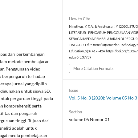
How to Cite
Ningtiyas, Y. T. A., & Anistyasari, Y. (2020). STUD
LITERATUR : PENGARUH PENGGUNAAN VID
SEBAGAI MEDIA PEMBELAJARAN DI PERGU
TINGGI.
IT-Edu : Jurnal Information Technology 
Education
,
5
(3), 417–424. https://doi.org/10.267
lepas dari perkembangan
edu.v5i3.37759
dalam metode pembelajaran
More Citation Formats
jar. Penggunaan video
a berpengaruh terhadap
erapa jurnal yang dipilih
Issue
 digunakan untuk siswa SD,
Vol. 5 No. 3 (2020): Volume 05 No 
ntuk perguruan tinggi pada
an komprehensif, serta
Section
tifitas dan pengaruh
volume 05 Nomor 01
guruan tinggi. Tujuan dari
eneliti adalah untuk
agai media pembelajaran