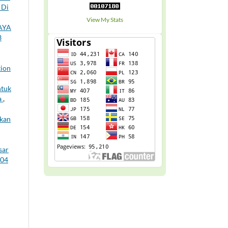
 Di
View My Stats
AYA
3
tion
ntuk
a
,
tkan
sar
 04