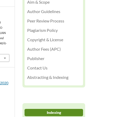
Aim & Scope
Author Guidelines
Peer Review Process
I
EO
Plagiarism Policy
RUAN
and
Copyright & License
40/it-
Author Fees (APC)
Publisher
Contact Us
Abstracting & Indexing
3 2020
Indexing