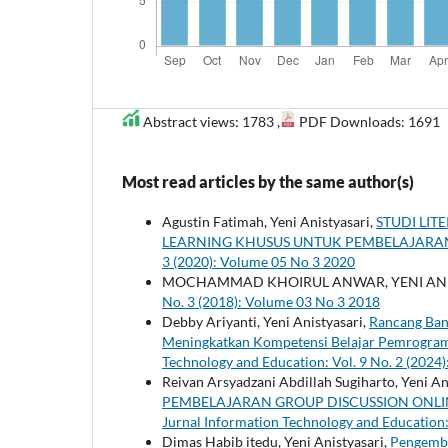
Abstract views: 1783 ,
PDF Downloads: 1691
Most read articles by the same author(s)
Agustin Fatimah, Yeni Anistyasari,
STUDI LI
LEARNING KHUSUS UNTUK PEMBELAJARA
3 (2020): Volume 05 No 3 2020
MOCHAMMAD KHOIRUL ANWAR, YENI ANI
No. 3 (2018): Volume 03 No 3 2018
Debby Ariyanti, Yeni Anistyasari,
Rancang Ban
Meningkatkan Kompetensi Belajar Pemrogra
Technology and Education: Vol. 9 No. 2 (2024
Reivan Arsyadzani Abdillah Sugiharto, Yeni An
PEMBELAJARAN GROUP DISCUSSION ON
Jurnal Information Technology and Education:
Dimas Habib itedu, Yeni Anistyasari,
Pengemba