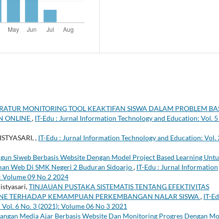
TERATUR MONITORING TOOL KEAKTIFAN SISWA DALAM PROBLEM BA
N ONLINE
,
IT-Edu : Jurnal Information Technology and Education: Vol. 5
STYASARI,
,
IT-Edu : Jurnal Information Technology and Education: Vol. 
gun Siweb Berbasis Website Dengan Model Project Based Learning Unt
man Web Di SMK Negeri 2 Buduran Sidoarjo
,
IT-Edu : Jurnal Information
): Volume 09 No 2 2024
istyasari,
TINJAUAN PUSTAKA SISTEMATIS TENTANG EFEKTIVITAS
LINE TERHADAP KEMAMPUAN PERKEMBANGAN NALAR SISWA
,
IT-Ed
 Vol. 6 No. 3 (2021): Volume 06 No 3 2021
ngan Media Ajar Berbasis Website Dan Monitoring Progres Dengan Mo