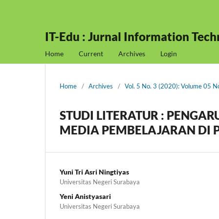
IT-Edu : Jurnal Information Tec
Home
Current
Archives
Login
Home
/
Archives
/
Vol. 5 No. 3 (2020): Volume 05 
STUDI LITERATUR : PENGA
MEDIA PEMBELAJARAN DI 
Yuni Tri Asri Ningtiyas
Universitas Negeri Surabaya
Yeni Anistyasari
Universitas Negeri Surabaya