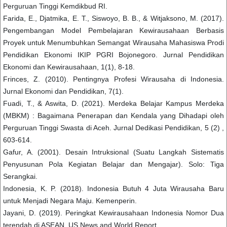
Perguruan Tinggi Kemdikbud RI.
Farida, E., Djatmika, E. T., Siswoyo, B. B., & Witjaksono, M. (2017).
Pengembangan Model Pembelajaran Kewirausahaan Berbasis
Proyek untuk Menumbuhkan Semangat Wirausaha Mahasiswa Prodi
Pendidikan Ekonomi IKIP PGRI Bojonegoro. Jurnal Pendidikan
Ekonomi dan Kewirausahaan, 1(1), 8-18.
Frinces, Z. (2010). Pentingnya Profesi Wirausaha di Indonesia.
Jurnal Ekonomi dan Pendidikan, 7(1).
Fuadi, T., & Aswita, D. (2021). Merdeka Belajar Kampus Merdeka
(MBKM) : Bagaimana Penerapan dan Kendala yang Dihadapi oleh
Perguruan Tinggi Swasta di Aceh. Jurnal Dedikasi Pendidikan, 5 (2) ,
603-614.
Gafur, A. (2001). Desain Intruksional (Suatu Langkah Sistematis
Penyusunan Pola Kegiatan Belajar dan Mengajar). Solo: Tiga
Serangkai.
Indonesia, K. P. (2018). Indonesia Butuh 4 Juta Wirausaha Baru
untuk Menjadi Negara Maju. Kemenperin.
Jayani, D. (2019). Peringkat Kewirausahaan Indonesia Nomor Dua
terendah di ASEAN. US News and World Report.