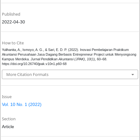
Published
2022-04-30
How to Cite
Yulihanita, A., Ismoyo, A. G., & Sari, E. D. P. (2022). Inovasi Pembelajaran Praktikum
Akuntansi Perusahaan Jasa Dagang Berbasis Entrepreneur Project untuk Menyongsong
Kampus Merdeka.
Jurnal Pendidikan Akuntansi (JPAK)
,
10
(1), 60–68.
https://doi.org/10.26740/jpak.v10n1.p60-68
More Citation Formats
Issue
Vol. 10 No. 1 (2022)
Section
Article