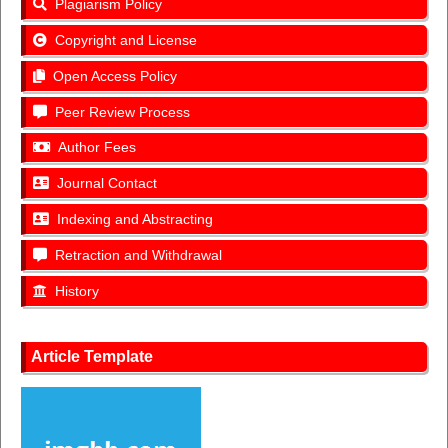
Plagiarism Policy
Copyright and License
Open Access Policy
Peer Review Process
Author Fees
Journal Contact
Indexing and Abstracting
Retraction and Withdrawal
History
Article Template