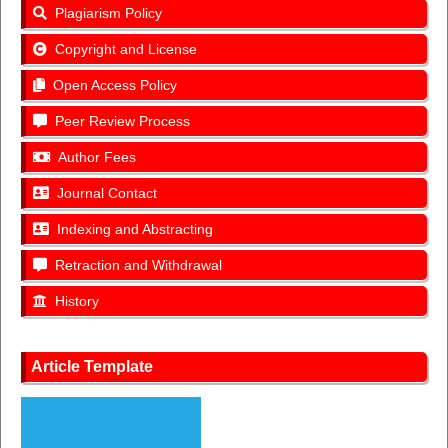
Plagiarism Policy
Copyright and License
Open Access Policy
Peer Review Process
Author Fees
Journal Contact
Indexing and Abstracting
Retraction and Withdrawal
History
Article Template