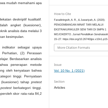
 siswa mudah memahami apa
How to Cite
atan deskriptif kualitatif.
Faradiningsih, A. R., & Juwariyah, A. (2020).
PENGEMBANGAN MINAT TARI MELALUI
lah angket (kuesioner),
EKSTRAKURIKULER SENI TARI DI SMPN 1
nik analisis data melalui 3
MOJOKERTO.
Jurnal Pendidikan Sendratasi
ikan kesimpulan.
15–27. https://doi.org/10.26740/jps.v10n1.p15
indikator sebagai upaya
More Citation Formats
 Perhatian, (2) Perasaan
lajar. Berdasarkan analisis
Issue
 bahwa penerapan metode
ukung oleh kenyataan bahwa
Vol. 10 No. 1 (2021)
tegori tinggi. Pernyataan
Section
t (kuesioner) tahap
pretest
Articles
p
postest
berkategori tinggi.
eroleh skor rata-rata 84,2