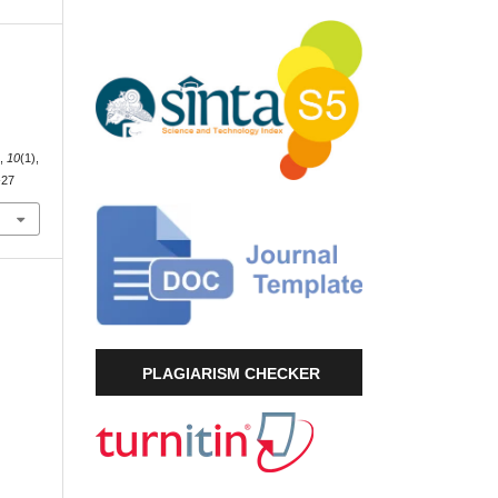
k
,
10
(1),
-27
PLAGIARISM CHECKER