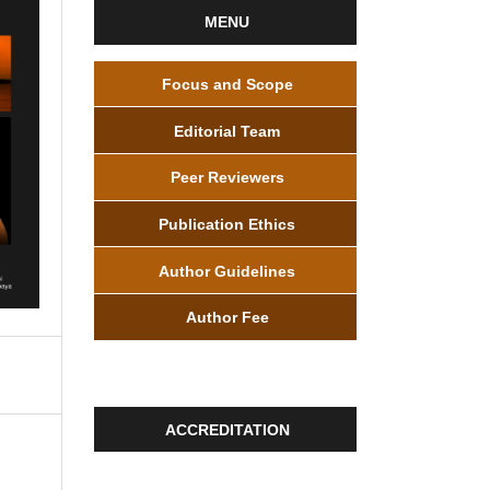
MENU
Focus and Scope
Editorial Team
Peer Reviewers
Publication Ethics
Author Guidelines
Author Fee
ACCREDITATION