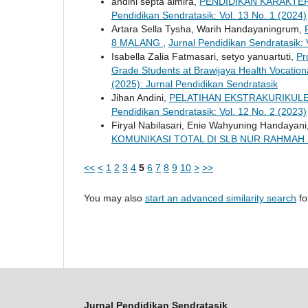
andini septa almira,
PENDIDIKAN KARAKTER
Pendidikan Sendratasik: Vol. 13 No. 1 (2024)
Artara Sella Tysha, Warih Handayaningrum,
8 MALANG
,
Jurnal Pendidikan Sendratasik: 
Isabella Zalia Fatmasari, setyo yanuartuti,
Pr
Grade Students at Brawijaya Health Vocatio
(2025): Jurnal Pendidikan Sendratasik
Jihan Andini,
PELATIHAN EKSTRAKURIKULE
Pendidikan Sendratasik: Vol. 12 No. 2 (2023)
Firyal Nabilasari, Enie Wahyuning Handayani
KOMUNIKASI TOTAL DI SLB NUR RAHMAH
<<
<
1
2
3
4
5
6
7
8
9
10
>
>>
You may also
start an advanced similarity search
for
Jurnal Pendidikan Sendratasik