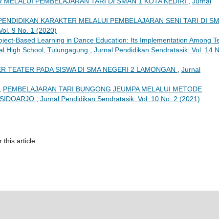
 MELALUI PEMBELAJARAN TARI DI SMAN 1 KOTA KEDIRI
,
Jurnal
PENDIDIKAN KARAKTER MELALUI PEMBELAJARAN SENI TARI DI S
Vol. 9 No. 1 (2020)
oject-Based Learning in Dance Education: Its Implementation Among T
nal High School, Tulungagung
,
Jurnal Pendidikan Sendratasik: Vol. 14 N
R TEATER PADA SISWA DI SMA NEGERI 2 LAMONGAN
,
Jurnal
,
PEMBELAJARAN TARI BUNGONG JEUMPA MELALUI METODE
 SIDOARJO
,
Jurnal Pendidikan Sendratasik: Vol. 10 No. 2 (2021)
 this article.