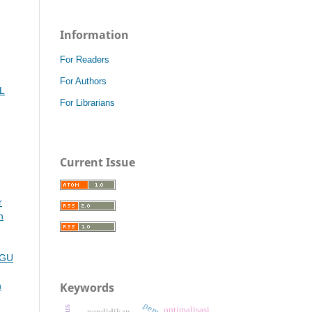
Information
For Readers
For Authors
L
For Librarians
Current Issue
r
n
NGU
Keywords
n
optimalisasi
pendidikan