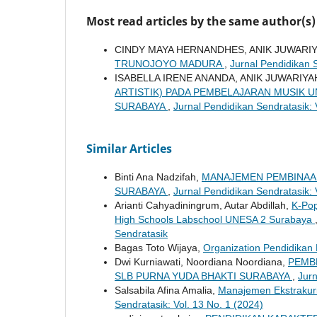
Most read articles by the same author(s)
CINDY MAYA HERNANDHES, ANIK JUWARI
TRUNOJOYO MADURA
,
Jurnal Pendidikan S
ISABELLA IRENE ANANDA, ANIK JUWARIYA
ARTISTIK) PADA PEMBELAJARAN MUSIK U
SURABAYA
,
Jurnal Pendidikan Sendratasik: 
Similar Articles
Binti Ana Nadzifah,
MANAJEMEN PEMBINAAN
SURABAYA
,
Jurnal Pendidikan Sendratasik: 
Arianti Cahyadiningrum, Autar Abdillah,
K-Pop
High Schools Labschool UNESA 2 Surabaya
Sendratasik
Bagas Toto Wijaya,
Organization Pendidikan
Dwi Kurniawati, Noordiana Noordiana,
PEMB
SLB PURNA YUDA BHAKTI SURABAYA
,
Jurn
Salsabila Afina Amalia,
Manajemen Ekstrakuri
Sendratasik: Vol. 13 No. 1 (2024)