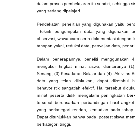
dalam proses pembelajaran itu sendiri, sehingga
yang sedang dipelajari.
Pendekatan penelitian yang digunakan yaitu pendek
teknik pengumpulan data yang digunakan ada
observasi, wawancara serta dokumentasi dengan tek
tahapan yakni, reduksi data, penyajian data, penar
Dalam penerapannya, peneliti menggunakan 4 
mengukur tingkat minat siswa, diantaranya (1)
Senang, (3) Kesadaran Belajar dan (4) Aktivitas Be
data yang telah dilakukan, dapat diketahui
behavoristik sangatlah efektif. Hal tersebut did
minat peserta didik mengalami peningkatan berka
tersebut berdasarkan perbandingan hasil angke
yang berkategori rendah, kemudian pada taha
Dapat ditunjukkan bahwa pada postest siswa memp
berkategori tinggi.