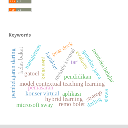
Keywords
pear deck
manajemen
kelas bakat
metode komtal
merdeka belajar
pembelajaran daring
gamelan jawa
evaluasi
karakter
kelas seni
tari
gatoel
pendidikan
model contextual teaching learning
pemasaran
strategi
siswa
konser virtual
aplikasi
daring
hybrid learning
remo bolet
microsoft sway