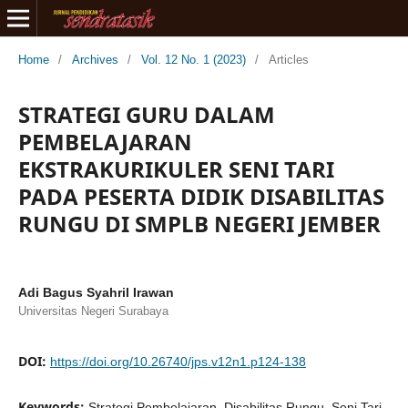
Home
/
Archives
/
Vol. 12 No. 1 (2023)
/
Articles
STRATEGI GURU DALAM
PEMBELAJARAN
EKSTRAKURIKULER SENI TARI
PADA PESERTA DIDIK DISABILITAS
RUNGU DI SMPLB NEGERI JEMBER
Adi Bagus Syahril Irawan
Universitas Negeri Surabaya
DOI:
https://doi.org/10.26740/jps.v12n1.p124-138
Keywords:
Strategi Pembelajaran, Disabilitas Rungu, Seni Tari