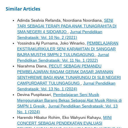
Similar Articles
Adinda Sealvia Refanda, Noordiana Noordiana,
SENI
TARI SEBAGAI TERAPI PADA ANAK TUNAGRAHITA DI
SMA NEGERI 4 SIDOARJO
,
Jurnal Pendidikan
Sendratasik: Vol. 10 No. 2 (2021)
Yossindra Aji Purnama, Joko Winarko,
PEMBELAJARAN
EKSTRAKURIKULER SENI KARAWITAN DI SANGGAR
BAJRA MUSTHI SMPN 2 TULUNGAGUNG
,
Jurnal
Pendidikan Sendratasik: Vol. 11 No. 1 (2022)
Niarahma Diana,
PECUT SEBAGAI PEMANDU
PEMBELAJARAN RAGAM GERAK DASAR JARANAN
SENTHREWE BAGI ANAK TUNARUNGU DI SLB NEGERI
CAMPURDARAT TULUNGAGUNG
,
Jurnal Pendidikan
Sendratasik: Vol. 13 No. 1 (2024)
Devina Puspitasari,
Pembelajaran Seni Musik
Menggunakan Barang Bekas Sebagai Alat Musik Ritmis di
SMPN 1 Gresik
,
Jurnal Pendidikan Sendratasik: Vol. 13
No. 1 (2024)
Harendo Hibatur Rohim, Eko Wahyuni Rahayu,
MINI
CONCERT SEBAGAI PENDEKATAN EVALUASI