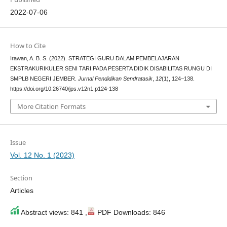
2022-07-06
How to Cite
Irawan, A. B. S. (2022). STRATEGI GURU DALAM PEMBELAJARAN
EKSTRAKURIKULER SENI TARI PADA PESERTA DIDIK DISABILITAS RUNGU DI
SMPLB NEGERI JEMBER.
Jurnal Pendidikan Sendratasik
,
12
(1), 124–138.
https://doi.org/10.26740/jps.v12n1.p124-138
More Citation Formats
Issue
Vol. 12 No. 1 (2023)
Section
Articles
Abstract views: 841 ,
PDF Downloads: 846