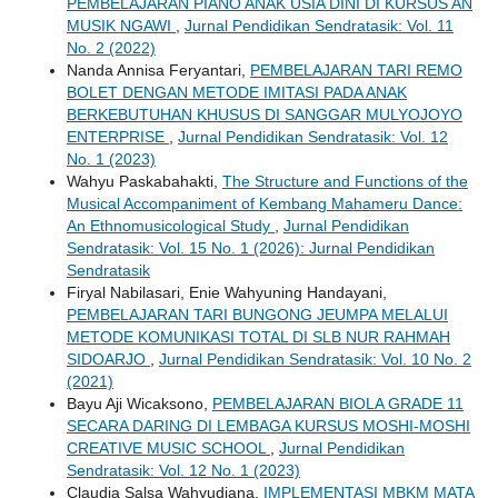
PEMBELAJARAN PIANO ANAK USIA DINI DI KURSUS AN
MUSIK NGAWI
,
Jurnal Pendidikan Sendratasik: Vol. 11
No. 2 (2022)
Nanda Annisa Feryantari,
PEMBELAJARAN TARI REMO
BOLET DENGAN METODE IMITASI PADA ANAK
BERKEBUTUHAN KHUSUS DI SANGGAR MULYOJOYO
ENTERPRISE
,
Jurnal Pendidikan Sendratasik: Vol. 12
No. 1 (2023)
Wahyu Paskabahakti,
The Structure and Functions of the
Musical Accompaniment of Kembang Mahameru Dance:
An Ethnomusicological Study
,
Jurnal Pendidikan
Sendratasik: Vol. 15 No. 1 (2026): Jurnal Pendidikan
Sendratasik
Firyal Nabilasari, Enie Wahyuning Handayani,
PEMBELAJARAN TARI BUNGONG JEUMPA MELALUI
METODE KOMUNIKASI TOTAL DI SLB NUR RAHMAH
SIDOARJO
,
Jurnal Pendidikan Sendratasik: Vol. 10 No. 2
(2021)
Bayu Aji Wicaksono,
PEMBELAJARAN BIOLA GRADE 11
SECARA DARING DI LEMBAGA KURSUS MOSHI-MOSHI
CREATIVE MUSIC SCHOOL
,
Jurnal Pendidikan
Sendratasik: Vol. 12 No. 1 (2023)
Claudia Salsa Wahyudiana,
IMPLEMENTASI MBKM MATA