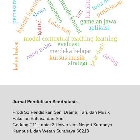
tuna netra
hybrid learning
manajemen
pemasaran
karakter
metode komtal
pembinaan
siswa
tari
kelas seni
gamelan jawa
gatoel
aplikasi
model contextual teaching learning
evaluasi
remo bolet
kelas bakat
pear deck
merdeka belajar
daring
kursus musik
strategi
Jurnal Pendidikan Sendratasik
Prodi S1 Pendidikan Seni Drama, Tari, dan Musik
Fakultas Bahasa dan Seni
Gedung T11 Lantai 2 Universitas Negeri Surabaya
Kampus Lidah Wetan Surabaya 60213