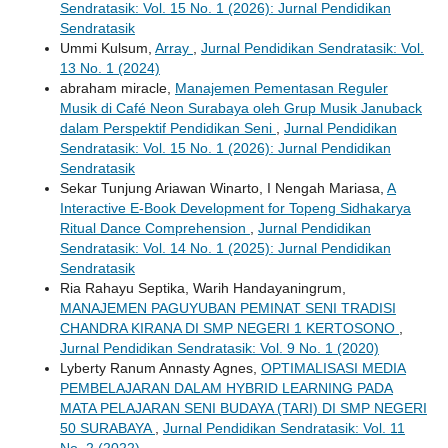
Sendratasik: Vol. 15 No. 1 (2026): Jurnal Pendidikan
Sendratasik
Ummi Kulsum,
Array
,
Jurnal Pendidikan Sendratasik: Vol.
13 No. 1 (2024)
abraham miracle,
Manajemen Pementasan Reguler
Musik di Café Neon Surabaya oleh Grup Musik Januback
dalam Perspektif Pendidikan Seni
,
Jurnal Pendidikan
Sendratasik: Vol. 15 No. 1 (2026): Jurnal Pendidikan
Sendratasik
Sekar Tunjung Ariawan Winarto, I Nengah Mariasa,
A
Interactive E-Book Development for Topeng Sidhakarya
Ritual Dance Comprehension
,
Jurnal Pendidikan
Sendratasik: Vol. 14 No. 1 (2025): Jurnal Pendidikan
Sendratasik
Ria Rahayu Septika, Warih Handayaningrum,
MANAJEMEN PAGUYUBAN PEMINAT SENI TRADISI
CHANDRA KIRANA DI SMP NEGERI 1 KERTOSONO
,
Jurnal Pendidikan Sendratasik: Vol. 9 No. 1 (2020)
Lyberty Ranum Annasty Agnes,
OPTIMALISASI MEDIA
PEMBELAJARAN DALAM HYBRID LEARNING PADA
MATA PELAJARAN SENI BUDAYA (TARI) DI SMP NEGERI
50 SURABAYA
,
Jurnal Pendidikan Sendratasik: Vol. 11
No. 2 (2022)