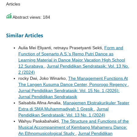
Articles
Abstract views: 184
Similar Articles
Aulia Mei Eliyanti, retnayu Prasetyanti Sekti,
Form and
Function of Soenarto A.S.'s Remo Putri Dance as
Learning Material in Dance Major Vacation High School
12 Surabaya
,
Jurnal Pendidikan Sendratasik: Vol. 13 No.
2 (2024)
rocky Dwi, Joko Winarko,
The Management Functions At
The Langen Kusuma Dance Center, Ponorogo Regency
,
Jurnal Pendidikan Sendratasik: Vol. 15 No. 1 (2026):
Jurnal Pendidikan Sendratasik
Salsabila Afina Amalia,
Manajemen Ekstrakurikuler Teater
Extra di SMA Muhammadiyah 1 Gresik
,
Jurnal
Pendidikan Sendratasik: Vol. 13 No. 1 (2024)
Wahyu Paskabahakti,
The Structure and Functions of the
Musical Accompaniment of Kembang Mahameru Dance:
An Ethnomusicological Study
,
Jurnal Pendidikan