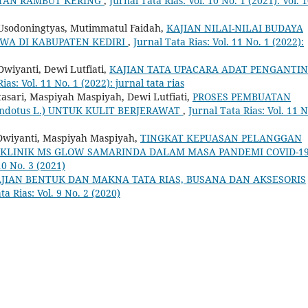
TAN RAMBUT KERING
,
Jurnal Tata Rias: Vol. 10 No. 1 (2021): Vol. 
ri Usodoningtyas, Mutimmatul Faidah,
KAJIAN NILAI-NILAI BUDAYA
WA DI KABUPATEN KEDIRI
,
Jurnal Tata Rias: Vol. 11 No. 1 (2022):
Dwiyanti, Dewi Lutfiati,
KAJIAN TATA UPACARA ADAT PENGANTIN
ias: Vol. 11 No. 1 (2022): jurnal tata rias
tasari, Maspiyah Maspiyah, Dewi Lutfiati,
PROSES PEMBUATAN
ndotus L.) UNTUK KULIT BERJERAWAT
,
Jurnal Tata Rias: Vol. 11 N
i Dwiyanti, Maspiyah Maspiyah,
TINGKAT KEPUASAN PELANGGAN
 KLINIK MS GLOW SAMARINDA DALAM MASA PANDEMI COVID-1
10 No. 3 (2021)
JIAN BENTUK DAN MAKNA TATA RIAS, BUSANA DAN AKSESORIS
ta Rias: Vol. 9 No. 2 (2020)