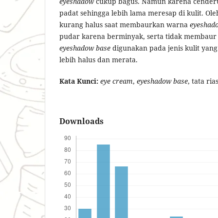
eyeshadow
cukup bagus. Namun karena cenderu
padat sehingga lebih lama meresap di kulit. Ole
kurang halus saat membaurkan warna
eyeshad
pudar karena berminyak, serta tidak membaur 
eyeshadow base
digunakan pada jenis kulit yan
lebih halus dan merata.
Kata Kunci:
eye cream
,
eyeshadow base
, tata ri
Downloads