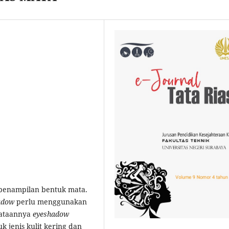
penampilan bentuk mata.
adow
perlu menggunakan
yataannya
eyeshadow
 jenis kulit kering dan