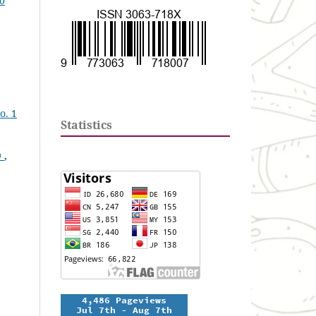
10
o. 1
Statistics
9
,