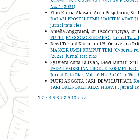
KOSMETIK CREAMBATH UNTUK PERAWA
No. 1 (2021)
Elfin Fauzia Akhsan, Arita Puspitorini, S
DALAM PROSESI TEMU MANTEN ADAT JA
jurnal tata rias
Amelia Anggraeni, Sri Usodoningtyas, Sri 
PUTRI JENGGOLO SIDOARJO
,
Jurnal Tata R
Dewi Tusiani Karomatul H, Octaverina Pri
MASKER UMBI RUMPUT TEKI (Cyperus ro
(2022): jurnal tata rias
Syaviera Alifia Fauziah, Dewi Lutfiati, Sr
PADA PEMBELIAN PRODUK KOSMETIK DI
Jurnal Tata Rias: Vol. 10 No. 3 (2021): Vol. 
PUTRI ANGGITA SARI, DEWI LUTFIATI,
KA
TARI OREK-OREK KHAS NGAWI
,
Jurnal Ta
1
2
3
4
5
6
7
8
9
10
>
>>