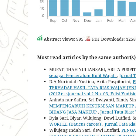
Abstract views: 995 ,
PDF Downloads: 1258
Most read articles by the same author(s)
MUFATTIHAH YULIANSARI, ARITA PUSPIT
sebagai Pencerahan Kulit Wajah
,
Jurnal T
D.A Nurindah Yustina, Arita Puspitorini,
P
TERHADAP HASIL TATA RIAS WAJAH JEN
(2013): e-journal vol.2 No. 03, Edisi Yudi
Aninda nur Safira, Sri Dwiyanti, Dindy Sin
MEMPENGARUHI KESUKSESAN MAKEUP AR
BIDANG JASA MAKEUP
,
Jurnal Tata Rias: 
Dyla Sari, Biyan Wilujeng, Dewi Lutfiati, 
WORTEL (Daucus carota)
,
Jurnal Tata Rias
Wilujeng Indah Sari, dewi Lutfiati,
PENGA