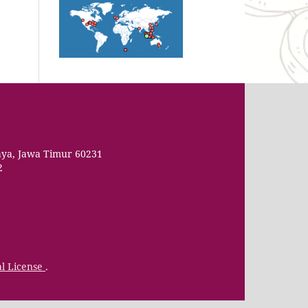
aya, Jawa Timur 60231
2
al License
.