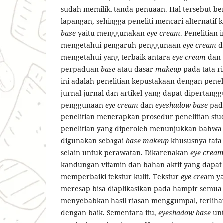
sudah memiliki tanda penuaan. Hal tersebut b
lapangan, sehingga peneliti mencari alternatif 
base
yaitu menggunakan
eye cream
. Penelitian
mengetahui pengaruh penggunaan
eye cream
d
mengetahui yang terbaik antara
eye
cream
dan
perpaduan
base
atau dasar
makeup
pada tata ri
ini adalah penelitian kepustakaan dengan pene
jurnal-jurnal dan artikel yang dapat dipertang
penggunaan
eye cream
dan
eyeshadow base
pada
penelitian menerapkan prosedur penelitian stud
penelitian yang diperoleh menunjukkan bahw
digunakan sebagai
base makeup
khususnya tata 
selain untuk perawatan. Dikarenakan
eye crea
kandungan vitamin dan bahan aktif yang dapa
memperbaiki tekstur kulit. Tekstur
eye cre
am y
meresap bisa diaplikasikan pada hampir semua je
menyebabkan hasil riasan menggumpal, terlih
dengan baik. Sementara itu,
eyeshadow base
un