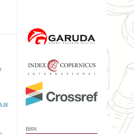
s
A DI
ISSN