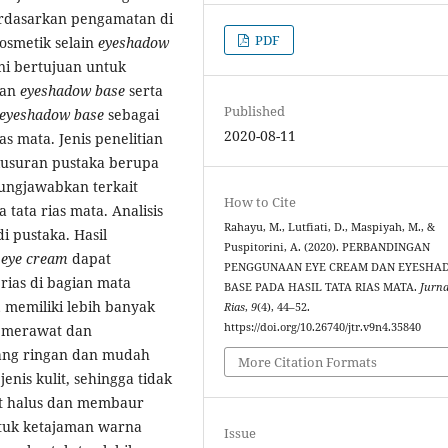
erdasarkan pengamatan di
PDF
kosmetik selain
eyeshadow
 ini bertujuan untuk
an
eyeshadow base
serta
Published
eyeshadow
base
sebagai
2020-08-11
as mata. Jenis penelitian
lusuran pustaka berupa
gungjawabkan terkait
How to Cite
 tata rias mata. Analisis
Rahayu, M., Lutfiati, D., Maspiyah, M., &
i pustaka. Hasil
Puspitorini, A. (2020). PERBANDINGAN
a
eye cream
dapat
PENGGUNAAN EYE CREAM DAN EYESH
rias di bagian mata
BASE PADA HASIL TATA RIAS MATA.
Jurna
m
memiliki lebih banyak
Rias
,
9
(4), 44–52.
https://doi.org/10.26740/jtr.v9n4.35840
t merawat dan
ang ringan dan mudah
More Citation Formats
nis kulit, sehingga tidak
at halus dan membaur
tuk ketajaman warna
Issue