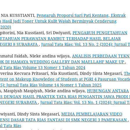
 NIA KUSSTIANTI,
Pengaruh Proporsi Sari Pati Kentang, Ekstrak
p Hasil Jadi Toner Untuk Kulit Wajah Berminyak Cenderung
(2020)
torini, Nia Kusstianti, Sri Dwiyanti,
PENGARUH PENGETAHUAN
ETAHUAN PERAWATAN RAMBUT TERHADAP HASIL BELAJAR
EGERI 8 SURABAYA
,
Jurnal Tata Rias: Vol. 13 No. 2 (2024): Jurnal 
immatul Faidah, Nieke andina wijaya,
ANALISIS PERBEDAAN TEKN
OK DI HAMAYA WEDDING GALLERY DAN MAELLAHF MAKE UP
,
urnal Tata Rias Volume 13 Nomer 1 Tahun 2024
erina Kecvara Pritasari, Nia Kusstianti, Dindy Sinta Megasari,
Th
ntent on Makeup Knowledge of Students at PGRI 4 Pasuruan Vocati
2025): Jurnal Tata Rias Volume 14 Nomer 1 Tahun 2025
yas, Maspiyah Maspiyah, Nieke andina wijaya,
HUBUNGAN ANTARA
DENGAN HASIL PRAKTEK TATA RIAS PENGANTIN JAWA PRODI 
S NEGERI SURABAYA
,
Jurnal Tata Rias: Vol. 13 No. 1 (2024): Jurnal T
dwiyanti, Dindy Sinta Megasari,
MEDIA PEMBELAJARAN VIDEO
ENSI DASAR TATA RIAS FANTASI DI SMK NEGERI 3 PAMEKASAN
,
al Tata Rias