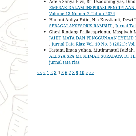
Adela Sanya Piwi, Sri Usodoningtyas, Dind
EMPRAK DALAM INSPIRASI PENCIPTAAN 
Volume 13 Nomer 2 Tahun 2024
Hanani Auliya Fatin, Nia Kusstianti, Dewi 
SEBAGAI AKSESORIS RAMBUT
,
Jurnal Tat
Ghesi Rindang Prillacaprienta, Maspiyah M
JAHIT MATA DAN PENGGUNAAN EYELID
,
Jurnal Tata Rias: Vol. 10 No. 3 (2021): Vol
Fastami limaa yuhaa, Mutimmatul Faidah, N
ALESYA SPA MUSLIMAH SURABAYA DI T
jurnal tata rias
<<
<
1
2
3
4
5
6
7
8
9
10
>
>>