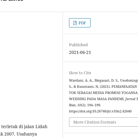
PDF
Published
2021-06-21
How to Cite
Wardani, A. A., Megasari, D. S., Usodoning
S., & Kusstianti, N. (2021). PEMANFAATAN
TOK SEBAGAI MEDIA PROMOSI YOGANSA
WEDDING PADA MASA PANDEMI.
Jurnal 
Rias
,
10
(2), 194–199.
https://doi.org/10.26740/jtr.v10n2.42640
More Citation Formats
terletak di jalan Lidah
ak 2007. Usahanya