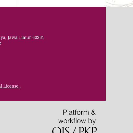
aya, Jawa Timur 60231
2
al License
.