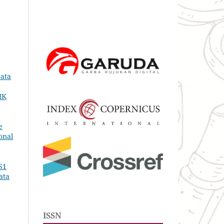
Tata
IK
e
onal
S1
ata
ISSN