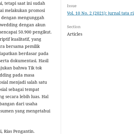
tetapi saat ini sudah
Issue
ai melakukan promosi
Vol. 10 No. 2 (2021): jurnal tata r
ok dengan mengunggah
t wedding dengan akun
Section
encapai 50.900 pengikut.
Articles
ptif kualitatif, yang
ra bersama pemilik
dapatkan berdasar pada
serta dokumentasi. Hasil
jukan bahwa Tik tok
edding pada masa
ial menjadi salah satu
sial sebagai tempat
 secara lebih luas. Hal
bangan dari usaha
nsumen yang mengetahui
, Rias Pengantin.