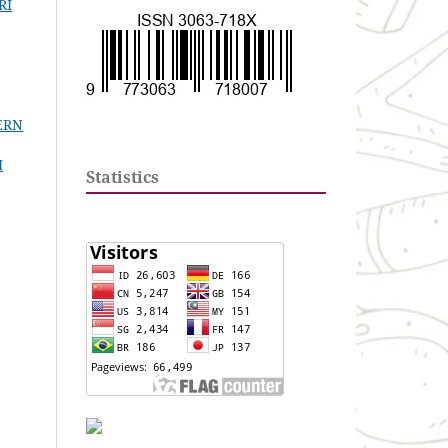
RI
ERN
I
Statistics