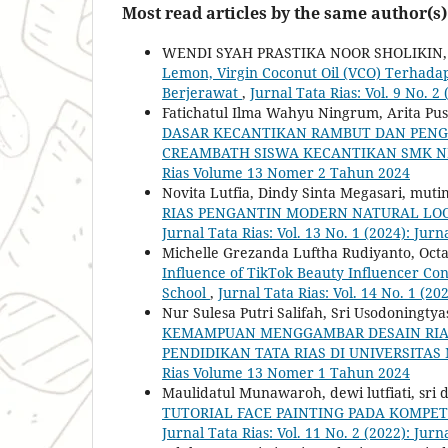
Most read articles by the same author(s)
WENDI SYAH PRASTIKA NOOR SHOLIKIN,
Lemon, Virgin Coconut Oil (VCO) Terhada
Berjerawat
,
Jurnal Tata Rias: Vol. 9 No. 2 
Fatichatul Ilma Wahyu Ningrum, Arita Puspi
DASAR KECANTIKAN RAMBUT DAN PENG
CREAMBATH SISWA KECANTIKAN SMK N
Rias Volume 13 Nomer 2 Tahun 2024
Novita Lutfia, Dindy Sinta Megasari, mut
RIAS PENGANTIN MODERN NATURAL LO
Jurnal Tata Rias: Vol. 13 No. 1 (2024): J
Michelle Grezanda Luftha Rudiyanto, Octav
Influence of TikTok Beauty Influencer Co
School
,
Jurnal Tata Rias: Vol. 14 No. 1 (
Nur Sulesa Putri Salifah, Sri Usodoningt
KEMAMPUAN MENGGAMBAR DESAIN RIAS 
PENDIDIKAN TATA RIAS DI UNIVERSITA
Rias Volume 13 Nomer 1 Tahun 2024
Maulidatul Munawaroh, dewi lutfiati, sri 
TUTORIAL FACE PAINTING PADA KOMPET
Jurnal Tata Rias: Vol. 11 No. 2 (2022): Jurn