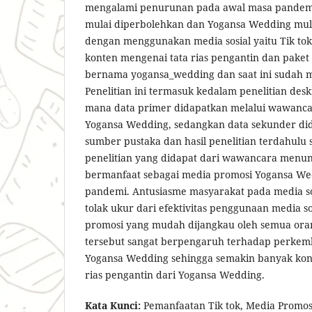
mengalami penurunan pada awal masa pandemi, 
mulai diperbolehkan dan Yogansa Wedding mul
dengan menggunakan media sosial yaitu Tik t
konten mengenai tata rias pengantin dan pake
bernama yogansa_wedding dan saat ini sudah m
Penelitian ini termasuk kedalam penelitian deskri
mana data primer didapatkan melalui wawanca
Yogansa Wedding, sedangkan data sekunder di
sumber pustaka dan hasil penelitian terdahulu 
penelitian yang didapat dari wawancara menun
bermanfaat sebagai media promosi Yogansa W
pandemi. Antusiasme masyarakat pada media sos
tolak ukur dari efektivitas penggunaan media so
promosi yang mudah dijangkau oleh semua orang
tersebut sangat berpengaruh terhadap perkem
Yogansa Wedding sehingga semakin banyak ko
rias pengantin dari Yogansa Wedding.
Kata Kunci:
Pemanfaatan Tik tok, Media Promosi