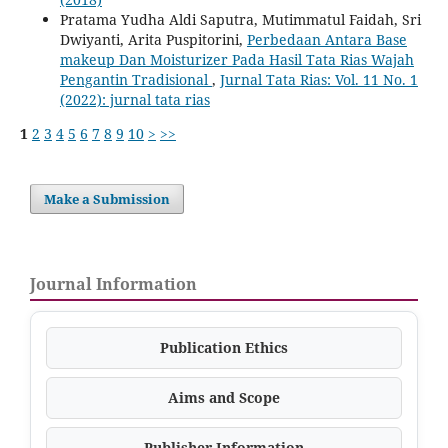
Pratama Yudha Aldi Saputra, Mutimmatul Faidah, Sri
Dwiyanti, Arita Puspitorini,
Perbedaan Antara Base
makeup Dan Moisturizer Pada Hasil Tata Rias Wajah
Pengantin Tradisional
,
Jurnal Tata Rias: Vol. 11 No. 1
(2022): jurnal tata rias
1
2
3
4
5
6
7
8
9
10
>
>>
Make a Submission
Journal Information
Publication Ethics
Aims and Scope
Publisher Information