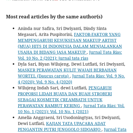
Most read articles by the same author(s)
Aninda nur Safira, Sri Dwiyanti, Dindy Sinta
Megasari, Arita Puspitorini,
FAKTOR-FAKTOR YANG
MEMPENGARUHI KESUKSESAN MAKEUP ARTIST
(MUA) HITS DI INDONESIA DALAM MENJALANKAN
USAHA DI BIDANG JASA MAKEUP
,
Jurnal Tata Rias:
Vol. 10 No. 2 (2021): jurnal tata rias
Dyla Sari, Biyan Wilujeng, Dewi Lutfiati, Sri Dwiyanti,
MASKER PERAWATAN KULIT WAJAH BERBAHAN
WORTEL (Daucus carota)
,
Jurnal Tata Rias: Vol. 9 No.
4 (2020): Vol. 9 No. 4 (2020)
Wilujeng Indah Sari, dewi Lutfiati,
PENGARUH
PROPORSI LIDAH BUAYA DAN BUAH STROBERI
SEBAGAI KOSMETIK CREAMBATH UNTUK
PERAWATAN RAMBUT KERING
,
Jurnal Tata Rias: Vol.
10 No. 1 (2021): Vol. 10 No. 1 (2021)
Amelia Anggraeni, Sri Usodoningtyas, Sri Dwiyanti,
Dewi Lutfiati,
KAJIAN TATA UPACARA ADAT
PENGANTIN PUTRI JENGGOLO SIDOARJO
,
Jurnal Tata