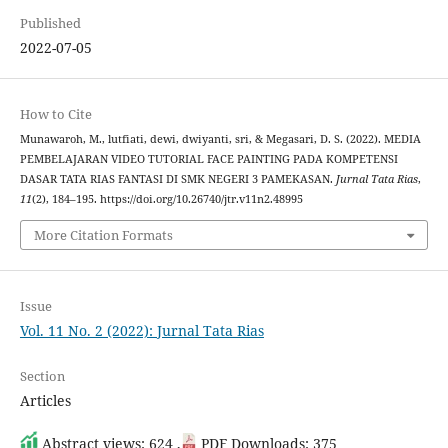
Published
2022-07-05
How to Cite
Munawaroh, M., lutfiati, dewi, dwiyanti, sri, & Megasari, D. S. (2022). MEDIA
PEMBELAJARAN VIDEO TUTORIAL FACE PAINTING PADA KOMPETENSI
DASAR TATA RIAS FANTASI DI SMK NEGERI 3 PAMEKASAN.
Jurnal Tata Rias
,
11
(2), 184–195. https://doi.org/10.26740/jtr.v11n2.48995
More Citation Formats
Issue
Vol. 11 No. 2 (2022): Jurnal Tata Rias
Section
Articles
Abstract views: 624 ,
PDF Downloads: 375