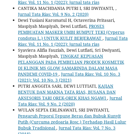
Rias: Vol. 11 No. 1 (2022): jurnal tata rias
CANTIKA MACHDANIA PUTRI I, SRI DWIYANTI,
,
Jurnal Tata Rias: Vol. 9 No. 2 (2020)
Dewi Tusiani Karomatul H, Octaverina Pritasari,
Maspiyah Maspiyah, Dewi Lutfiati,
PROSES
PEMBUATAN MASKER UMBI RUMPUT TEKI (Cyperus
rondotus L.) UNTUK KULIT BERJERAWAT
,
Jurnal Tata
Rias: Vol. 11 No. 1 (2022): jurnal tata rias
Syaviera Alifia Fauziah, Dewi Lutfiati, Sri Dwiyanti,
Maspiyah Maspiyah,
TINGKAT KEPUASAN
PELANGGAN PADA PEMBELIAN PRODUK KOSMETIK
DI KLINIK MS GLOW SAMARINDA DALAM MASA
PANDEMI COVID-19
,
Jurnal Tata Rias: Vol. 10 No. 3
(2021): Vol. 10 No. 3 (2021)
PUTRI ANGGITA SARI, DEWI LUTFIATI,
KAJIAN
BENTUK DAN MAKNA TATA RIAS, BUSANA DAN
AKSESORIS TARI OREK-OREK KHAS NGAWI
,
Jurnal
Tata Rias: Vol. 9 No. 2 (2020)
WULAN SEPTA ERLINAWATI, SRI DWIYANTI,
Pengaruh Prporsi Tepung Beras dan Bubuk Kunyit
Putih (Curcuma zedoaria Rosc.) Terhadap Hasil Lulur
Bubuk Tradisional
,
Jurnal Tata Rias: Vol. 7 No. 3
(2018)