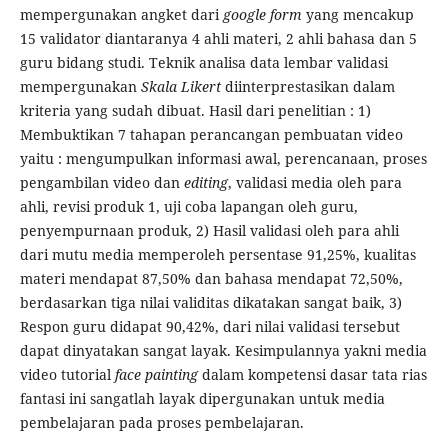
mempergunakan angket dari
google form
yang mencakup
15 validator diantaranya 4 ahli materi, 2 ahli bahasa dan 5
guru bidang studi. Teknik analisa data lembar validasi
mempergunakan
Skala Likert
diinterprestasikan dalam
kriteria yang sudah dibuat. Hasil dari penelitian : 1)
Membuktikan 7 tahapan perancangan pembuatan video
yaitu : mengumpulkan informasi awal, perencanaan, proses
pengambilan video dan
editing
, validasi media oleh para
ahli, revisi produk 1, uji coba lapangan oleh guru,
penyempurnaan produk, 2) Hasil validasi oleh para ahli
dari mutu media memperoleh persentase 91,25%, kualitas
materi mendapat 87,50% dan bahasa mendapat 72,50%,
berdasarkan tiga nilai validitas dikatakan sangat baik, 3)
Respon guru didapat 90,42%, dari nilai validasi tersebut
dapat dinyatakan sangat layak. Kesimpulannya yakni media
video tutorial
face painting
dalam kompetensi dasar tata rias
fantasi ini sangatlah layak dipergunakan untuk media
pembelajaran pada proses pembelajaran.