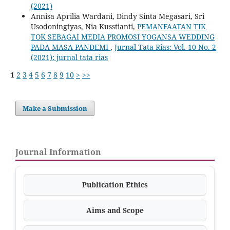
(2021)
Annisa Aprilia Wardani, Dindy Sinta Megasari, Sri
Usodoningtyas, Nia Kusstianti,
PEMANFAATAN TIK
TOK SEBAGAI MEDIA PROMOSI YOGANSA WEDDING
PADA MASA PANDEMI
,
Jurnal Tata Rias: Vol. 10 No. 2
(2021): jurnal tata rias
1
2
3
4
5
6
7
8
9
10
>
>>
Make a Submission
Journal Information
Publication Ethics
Aims and Scope