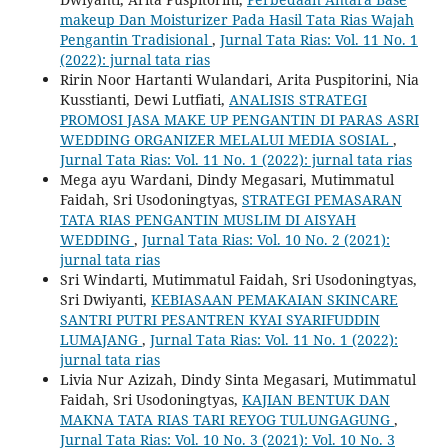
makeup Dan Moisturizer Pada Hasil Tata Rias Wajah
Pengantin Tradisional
,
Jurnal Tata Rias: Vol. 11 No. 1
(2022): jurnal tata rias
Ririn Noor Hartanti Wulandari, Arita Puspitorini, Nia
Kusstianti, Dewi Lutfiati,
ANALISIS STRATEGI
PROMOSI JASA MAKE UP PENGANTIN DI PARAS ASRI
WEDDING ORGANIZER MELALUI MEDIA SOSIAL
,
Jurnal Tata Rias: Vol. 11 No. 1 (2022): jurnal tata rias
Mega ayu Wardani, Dindy Megasari, Mutimmatul
Faidah, Sri Usodoningtyas,
STRATEGI PEMASARAN
TATA RIAS PENGANTIN MUSLIM DI AISYAH
WEDDING
,
Jurnal Tata Rias: Vol. 10 No. 2 (2021):
jurnal tata rias
Sri Windarti, Mutimmatul Faidah, Sri Usodoningtyas,
Sri Dwiyanti,
KEBIASAAN PEMAKAIAN SKINCARE
SANTRI PUTRI PESANTREN KYAI SYARIFUDDIN
LUMAJANG
,
Jurnal Tata Rias: Vol. 11 No. 1 (2022):
jurnal tata rias
Livia Nur Azizah, Dindy Sinta Megasari, Mutimmatul
Faidah, Sri Usodoningtyas,
KAJIAN BENTUK DAN
MAKNA TATA RIAS TARI REYOG TULUNGAGUNG
,
Jurnal Tata Rias: Vol. 10 No. 3 (2021): Vol. 10 No. 3