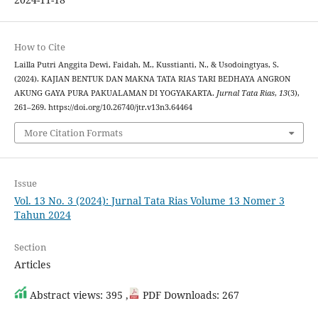
How to Cite
Lailla Putri Anggita Dewi, Faidah, M., Kusstianti, N., & Usodoingtyas, S.
(2024). KAJIAN BENTUK DAN MAKNA TATA RIAS TARI BEDHAYA ANGRON
AKUNG GAYA PURA PAKUALAMAN DI YOGYAKARTA.
Jurnal Tata Rias
,
13
(3),
261–269. https://doi.org/10.26740/jtr.v13n3.64464
More Citation Formats
Issue
Vol. 13 No. 3 (2024): Jurnal Tata Rias Volume 13 Nomer 3
Tahun 2024
Section
Articles
Abstract views: 395 ,
PDF Downloads: 267