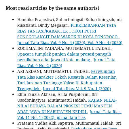
Most read articles by the same author(s)
Handika Prajastiwi, Suhartiningsih Suhartiningsih, nia
kusstianti, Dindy Megasari,
PERKEMBANGAN TATA
RIAS FANTASI/KARAKTER TOKOH PUTRI
SONGGOLANGIT DAN WAROK DI KOTA PONOROGO
,
Jurnal Tata Rias: Vol. 9 No. 4 (2020): Vol. 9 No. 4 (2020)
ROCHMATINI YADIANA, MUTIMMATUL FAIDAH,
Upacara tumplak punjen dalam prosesi panggih
pernikahan adat jawa di kota malang
,
Jurnal Tata
Rias: Vol. 9 No. 2 (2020)
ARI ARDANI, MUTIMMATUL FAIDAH,
Perwujudan
Tata Rias Karakter Tokoh Kesatria Dalam Kesenian
Tari Jaranan Turonggo Yakso Di Kabupaten
Trenggalek
,
Jurnal Tata Rias: Vol. 9 No. 1 (2020)
Elfin Fauzia Akhsan, Arita Puspitorini, Sri
Usodoningtyas, Mutimmatul Faidah,
KAJIAN NILAI-
NILAI BUDAYA DALAM PROSESI TEMU MANTEN
ADAT JAWA DI KABUPATEN KEDIRI
,
Jurnal Tata Rias:
Vol. 11 No. 1 (2022): jurnal tata rias
Pratama Yudha Aldi Saputra, Mutimmatul Faidah, Sri
Dwiyanti, Arita Puspitorini,
Perbedaan Antara Base