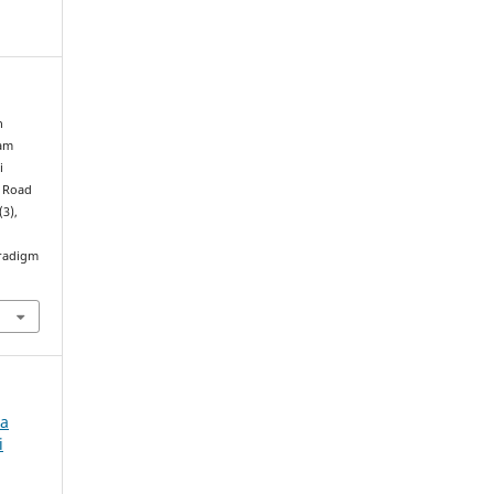
n
lam
i
 Road
(3),
aradigm
ra
i