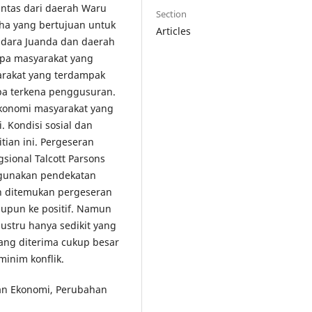
lintas dari daerah Waru
Section
ha yang bertujuan untuk
Articles
ndara Juanda dan daerah
apa masyarakat yang
arakat yang terdampak
pa terkena penggusuran.
ekonomi masyarakat yang
. Kondisi sosial dan
tian ini. Pergeseran
gsional Talcott Parsons
nggunakan pendekatan
alah ditemukan pergeseran
maupun ke positif. Namun
ustru hanya sedikit yang
ang diterima cukup besar
inim konflik.
ran Ekonomi, Perubahan