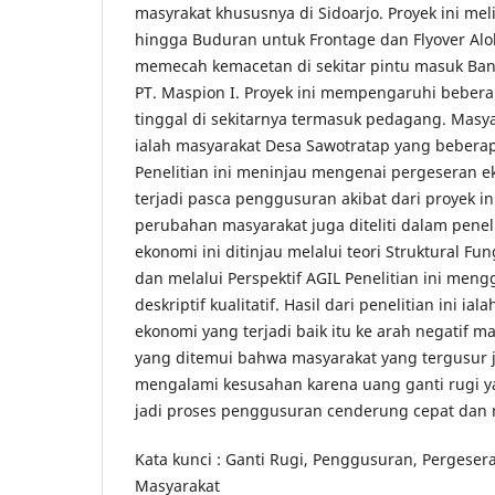
masyrakat khususnya di Sidoarjo. Proyek ini me
hingga Buduran untuk Frontage dan Flyover Alo
memecah kemacetan di sekitar pintu masuk Ba
PT. Maspion I. Proyek ini mempengaruhi beber
tinggal di sekitarnya termasuk pedagang. Masy
ialah masyarakat Desa Sawotratap yang bebera
Penelitian ini meninjau mengenai pergeseran 
terjadi pasca penggusuran akibat dari proyek ini
perubahan masyarakat juga diteliti dalam peneli
ekonomi ini ditinjau melalui teori Struktural Fun
dan melalui Perspektif AGIL Penelitian ini me
deskriptif kualitatif. Hasil dari penelitian ini i
ekonomi yang terjadi baik itu ke arah negatif 
yang ditemui bahwa masyarakat yang tergusur j
mengalami kesusahan karena uang ganti rugi y
jadi proses penggusuran cenderung cepat dan m
Kata kunci : Ganti Rugi, Penggusuran, Pergese
Masyarakat