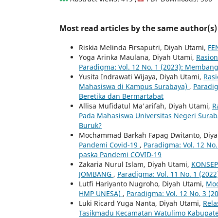
Most read articles by the same author(s)
Riskia Melinda Firsaputri, Diyah Utami,
FE
Yoga Arinka Maulana, Diyah Utami,
Rasion
Paradigma: Vol. 12 No. 1 (2023): Memba
Yusita Indrawati Wijaya, Diyah Utami,
Rasi
Mahasiswa di Kampus Surabaya)
,
Paradig
Beretika dan Bermartabat
Allisa Mufidatul Ma'arifah, Diyah Utami,
R
Pada Mahasiswa Universitas Negeri Sura
Buruk?
Mochammad Barkah Fapag Dwitanto, Diya
Pandemi Covid-19
,
Paradigma: Vol. 12 No
paska Pandemi COVID-19
Zakaria Nurul Islam, Diyah Utami,
KONSEP
JOMBANG
,
Paradigma: Vol. 11 No. 1 (2022
Lutfi Hariyanto Nugroho, Diyah Utami,
Mod
HMP UNESA)
,
Paradigma: Vol. 12 No. 3 (2
Luki Ricard Yuga Nanta, Diyah Utami,
Rela
Tasikmadu Kecamatan Watulimo Kabupat