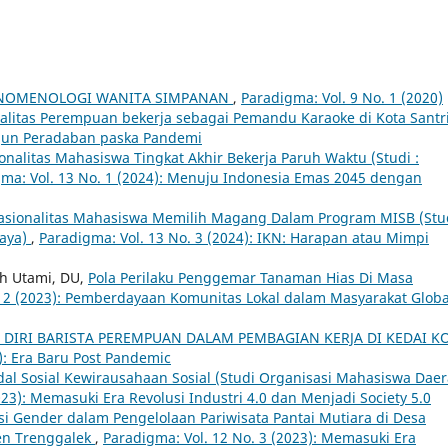
NOMENOLOGI WANITA SIMPANAN
,
Paradigma: Vol. 9 No. 1 (2020)
alitas Perempuan bekerja sebagai Pemandu Karaoke di Kota Santr
ngun Peradaban paska Pandemi
onalitas Mahasiswa Tingkat Akhir Bekerja Paruh Waktu (Studi :
ma: Vol. 13 No. 1 (2024): Menuju Indonesia Emas 2045 dengan
asionalitas Mahasiswa Memilih Magang Dalam Program MISB (Stu
baya)
,
Paradigma: Vol. 13 No. 3 (2024): IKN: Harapan atau Mimpi
h Utami, DU,
Pola Perilaku Penggemar Tanaman Hias Di Masa
. 2 (2023): Pemberdayaan Komunitas Lokal dalam Masyarakat Globa
 DIRI BARISTA PEREMPUAN DALAM PEMBAGIAN KERJA DI KEDAI K
): Era Baru Post Pandemic
al Sosial Kewirausahaan Sosial (Studi Organisasi Mahasiswa Dae
023): Memasuki Era Revolusi Industri 4.0 dan Menjadi Society 5.0
si Gender dalam Pengelolaan Pariwisata Pantai Mutiara di Desa
en Trenggalek
,
Paradigma: Vol. 12 No. 3 (2023): Memasuki Era