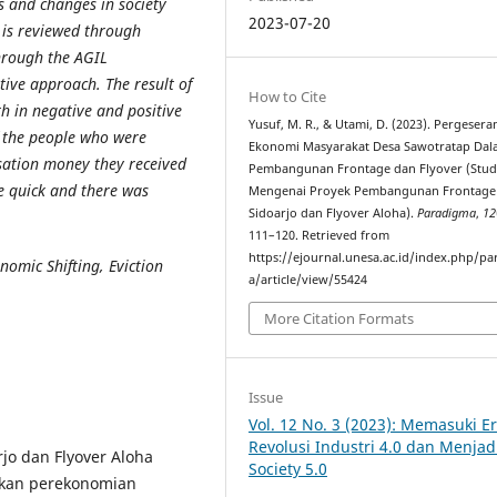
ns and changes in society
2023-07-20
t is reviewed through
through the AGIL
ptive approach. The result of
How to Cite
th in negative and positive
Yusuf, M. R., & Utami, D. (2023). Pergesera
f the people who were
Ekonomi Masyarakat Desa Sawotratap Da
nsation money they received
Pembangunan Frontage dan Flyover (Stud
be quick and there was
Mengenai Proyek Pembangunan Frontage
Sidoarjo dan Flyover Aloha).
Paradigma
,
12
111–120. Retrieved from
https://ejournal.unesa.ac.id/index.php/p
omic Shifting, Eviction
a/article/view/55424
More Citation Formats
Issue
Vol. 12 No. 3 (2023): Memasuki E
Revolusi Industri 4.0 dan Menjad
rjo dan Flyover Aloha
Society 5.0
kan perekonomian