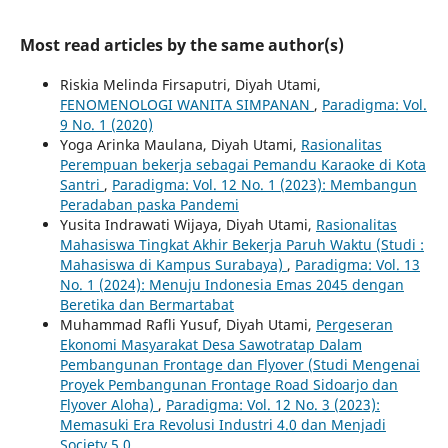
Most read articles by the same author(s)
Riskia Melinda Firsaputri, Diyah Utami,
FENOMENOLOGI WANITA SIMPANAN
,
Paradigma: Vol.
9 No. 1 (2020)
Yoga Arinka Maulana, Diyah Utami,
Rasionalitas
Perempuan bekerja sebagai Pemandu Karaoke di Kota
Santri
,
Paradigma: Vol. 12 No. 1 (2023): Membangun
Peradaban paska Pandemi
Yusita Indrawati Wijaya, Diyah Utami,
Rasionalitas
Mahasiswa Tingkat Akhir Bekerja Paruh Waktu (Studi :
Mahasiswa di Kampus Surabaya)
,
Paradigma: Vol. 13
No. 1 (2024): Menuju Indonesia Emas 2045 dengan
Beretika dan Bermartabat
Muhammad Rafli Yusuf, Diyah Utami,
Pergeseran
Ekonomi Masyarakat Desa Sawotratap Dalam
Pembangunan Frontage dan Flyover (Studi Mengenai
Proyek Pembangunan Frontage Road Sidoarjo dan
Flyover Aloha)
,
Paradigma: Vol. 12 No. 3 (2023):
Memasuki Era Revolusi Industri 4.0 dan Menjadi
Society 5.0