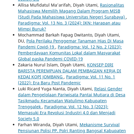
Allisa Mufidatul Ma'arifah, Diyah Utami,
Rasionalitas
Mahasiswa Memilih Magang Dalam Program MISB
(Studi Pada Mahasiswa Universitas Negeri Surabaya)
,
Paradigma: Vol. 13 No. 3 (2024): IKN: Harapan atau
Mimpi Buruk?
Mochammad Barkah Fapag Dwitanto, Diyah Utami,
DU,
Pola Perilaku Penggemar Tanaman Hias Di Masa
Pandemi Covid-19
,
Paradigma: Vol. 12 No. 2 (2023):
Pemberdayaan Komunitas Lokal dalam Masyarakat
Global paska Pandemi COVID-19
Zakaria Nurul Islam, Diyah Utami,
KONSEP DIRI
BARISTA PEREMPUAN DALAM PEMBAGIAN KERJA DI
KEDAI KOPI JOMBANG
,
Paradigma: Vol. 11 No. 1
(2022): Era Baru Post Pandemic
Luki Ricard Yuga Nanta, Diyah Utami,
Relasi Gender
dalam Pengelolaan Pariwisata Pantai Mutiara di Desa
Tasikmadu Kecamatan Watulimo Kabupaten
Trenggalek
,
Paradigma: Vol. 12 No. 3 (2023):
Memasuki Era Revolusi Industri 4.0 dan Menjadi
Society 5.0
Farhan Wiranda, Diyah Utami,
Mekanisme Survival
Pensiunan Polisi PP. Polri Ranting Bangsal Kabupaten