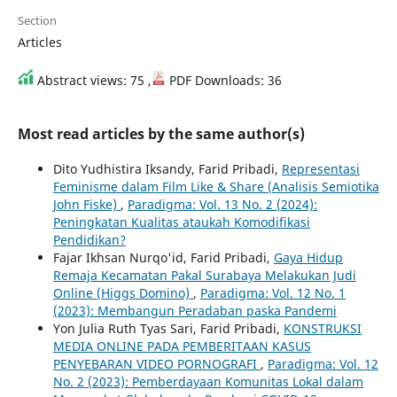
Section
Articles
Abstract views: 75 ,
PDF Downloads: 36
Most read articles by the same author(s)
Dito Yudhistira Iksandy, Farid Pribadi,
Representasi
Feminisme dalam Film Like & Share (Analisis Semiotika
John Fiske)
,
Paradigma: Vol. 13 No. 2 (2024):
Peningkatan Kualitas ataukah Komodifikasi
Pendidikan?
Fajar Ikhsan Nurqo'id, Farid Pribadi,
Gaya Hidup
Remaja Kecamatan Pakal Surabaya Melakukan Judi
Online (Higgs Domino)
,
Paradigma: Vol. 12 No. 1
(2023): Membangun Peradaban paska Pandemi
Yon Julia Ruth Tyas Sari, Farid Pribadi,
KONSTRUKSI
MEDIA ONLINE PADA PEMBERITAAN KASUS
PENYEBARAN VIDEO PORNOGRAFI
,
Paradigma: Vol. 12
No. 2 (2023): Pemberdayaan Komunitas Lokal dalam