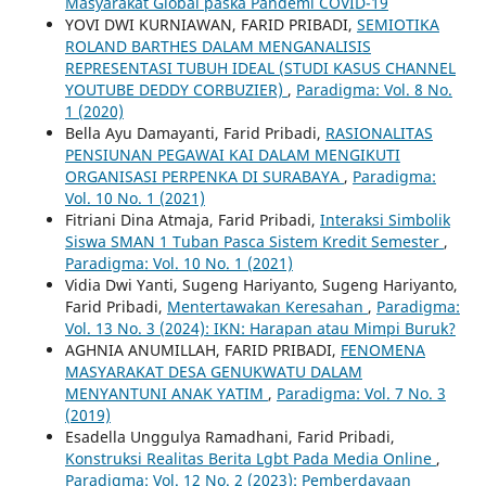
Masyarakat Global paska Pandemi COVID-19
YOVI DWI KURNIAWAN, FARID PRIBADI,
SEMIOTIKA
ROLAND BARTHES DALAM MENGANALISIS
REPRESENTASI TUBUH IDEAL (STUDI KASUS CHANNEL
YOUTUBE DEDDY CORBUZIER)
,
Paradigma: Vol. 8 No.
1 (2020)
Bella Ayu Damayanti, Farid Pribadi,
RASIONALITAS
PENSIUNAN PEGAWAI KAI DALAM MENGIKUTI
ORGANISASI PERPENKA DI SURABAYA
,
Paradigma:
Vol. 10 No. 1 (2021)
Fitriani Dina Atmaja, Farid Pribadi,
Interaksi Simbolik
Siswa SMAN 1 Tuban Pasca Sistem Kredit Semester
,
Paradigma: Vol. 10 No. 1 (2021)
Vidia Dwi Yanti, Sugeng Hariyanto, Sugeng Hariyanto,
Farid Pribadi,
Mentertawakan Keresahan
,
Paradigma:
Vol. 13 No. 3 (2024): IKN: Harapan atau Mimpi Buruk?
AGHNIA ANUMILLAH, FARID PRIBADI,
FENOMENA
MASYARAKAT DESA GENUKWATU DALAM
MENYANTUNI ANAK YATIM
,
Paradigma: Vol. 7 No. 3
(2019)
Esadella Unggulya Ramadhani, Farid Pribadi,
Konstruksi Realitas Berita Lgbt Pada Media Online
,
Paradigma: Vol. 12 No. 2 (2023): Pemberdayaan