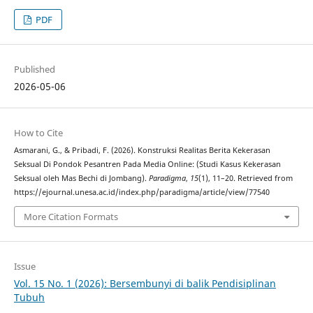
PDF
Published
2026-05-06
How to Cite
Asmarani, G., & Pribadi, F. (2026). Konstruksi Realitas Berita Kekerasan
Seksual Di Pondok Pesantren Pada Media Online: (Studi Kasus Kekerasan
Seksual oleh Mas Bechi di Jombang).
Paradigma
,
15
(1), 11–20. Retrieved from
https://ejournal.unesa.ac.id/index.php/paradigma/article/view/77540
More Citation Formats
Issue
Vol. 15 No. 1 (2026): Bersembunyi di balik Pendisiplinan
Tubuh