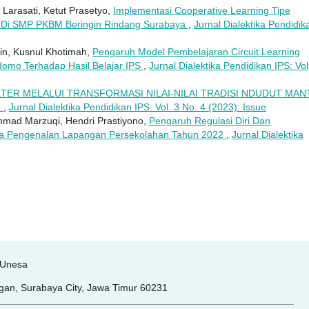
 Larasati, Ketut Prasetyo,
Implementasi Cooperative Learning Tipe
S Di SMP PKBM Beringin Rindang Surabaya
,
Jurnal Dialektika Pendidik
tin, Kusnul Khotimah,
Pengaruh Model Pembelajaran Circuit Learning
omo Terhadap Hasil Belajar IPS
,
Jurnal Dialektika Pendidikan IPS: Vol
TER MELALUI TRANSFORMASI NILAI-NILAI TRADISI NDUDUT MAN
N
,
Jurnal Dialektika Pendidikan IPS: Vol. 3 No. 4 (2023): Issue
ammad Marzuqi, Hendri Prastiyono,
Pengaruh Regulasi Diri Dan
Pada Pengenalan Lapangan Persekolahan Tahun 2022
,
Jurnal Dialektika
 Unesa
, Surabaya City, Jawa Timur 60231