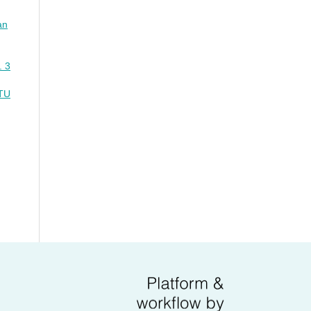
an
. 3
TU