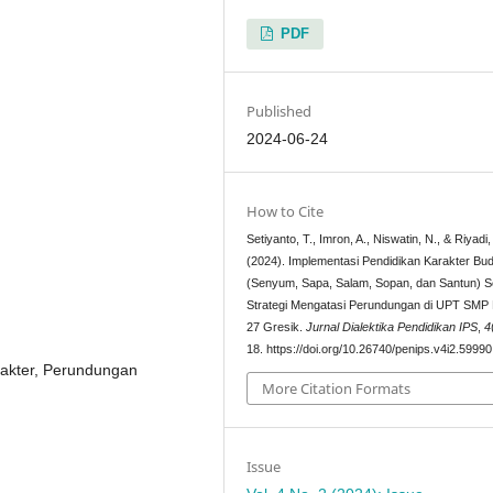
PDF
Published
2024-06-24
How to Cite
Setiyanto, T., Imron, A., Niswatin, N., & Riyadi,
(2024). Implementasi Pendidikan Karakter Bu
(Senyum, Sapa, Salam, Sopan, dan Santun) S
Strategi Mengatasi Perundungan di UPT SMP 
27 Gresik.
Jurnal Dialektika Pendidikan IPS
,
4
18. https://doi.org/10.26740/penips.v4i2.59990
rakter, Perundungan
More Citation Formats
Issue