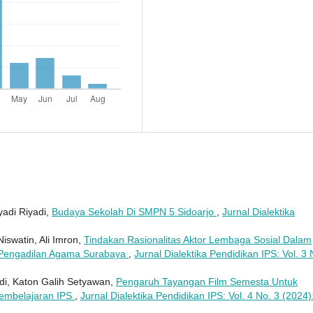
yadi Riyadi,
Budaya Sekolah Di SMPN 5 Sidoarjo
,
Jurnal Dialektika
Niswatin, Ali Imron,
Tindakan Rasionalitas Aktor Lembaga Sosial Dalam
 Pengadilan Agama Surabaya
,
Jurnal Dialektika Pendidikan IPS: Vol. 3 
di, Katon Galih Setyawan,
Pengaruh Tayangan Film Semesta Untuk
Pembelajaran IPS
,
Jurnal Dialektika Pendidikan IPS: Vol. 4 No. 3 (2024)