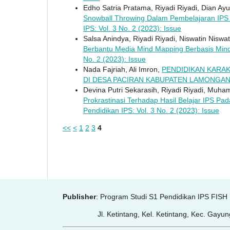
Edho Satria Pratama, Riyadi Riyadi, Dian Ayu
Snowball Throwing Dalam Pembelajaran IP
IPS: Vol. 3 No. 2 (2023): Issue
Salsa Anindya, Riyadi Riyadi, Niswatin Niswa
Berbantu Media Mind Mapping Berbasis Mind
No. 2 (2023): Issue
Nada Fajriah, Ali Imron,
PENDIDIKAN KARAK
DI DESA PACIRAN KABUPATEN LAMONGA
Devina Putri Sekarasih, Riyadi Riyadi, Muh
Prokrastinasi Terhadap Hasil Belajar IPS 
Pendidikan IPS: Vol. 3 No. 2 (2023): Issue
<<
<
1
2
3
4
Publisher
: Program Studi S1 Pendidikan IPS FISH
Jl. Ketintang, Kel. Ketintang, Kec. Gayungan