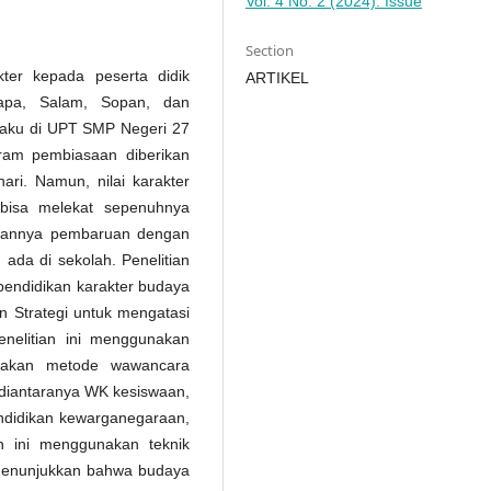
Vol. 4 No. 2 (2024): Issue
Section
ter kepada peserta didik
ARTIKEL
pa, Salam, Sopan, dan
laku di UPT SMP Negeri 27
ram pembiasaan diberikan
hari. Namun, nilai karakter
bisa melekat sepenuhnya
rikannya pembaruan dengan
da di sekolah. Penelitian
 pendidikan karakter budaya
 Strategi untuk mengatasi
nelitian ini menggunakan
unakan metode wawancara
i diantaranya WK kesiswaan,
endidikan kewarganegaraan,
an ini menggunakan teknik
n menunjukkan bahwa budaya