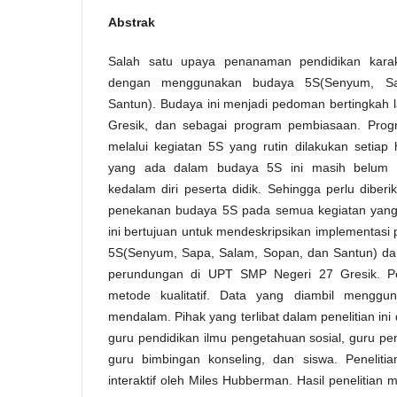
Abstrak
Salah satu upaya penanaman pendidikan karak
dengan menggunakan budaya 5S(Senyum, Sa
Santun). Budaya ini menjadi pedoman bertingkah 
Gresik, dan sebagai program pembiasaan. Prog
melalui kegiatan 5S yang rutin dilakukan setiap 
yang ada dalam budaya 5S ini masih belum 
kedalam diri peserta didik. Sehingga perlu dibe
penekanan budaya 5S pada semua kegiatan yang a
ini bertujuan untuk mendeskripsikan implementasi
5S(Senyum, Sapa, Salam, Sopan, dan Santun) dan
perundungan di UPT SMP Negeri 27 Gresik. Pe
metode kualitatif. Data yang diambil mengg
mendalam. Pihak yang terlibat dalam penelitian in
guru pendidikan ilmu pengetahuan sosial, guru p
guru bimbingan konseling, dan siswa. Peneliti
interaktif oleh Miles Hubberman. Hasil penelitia