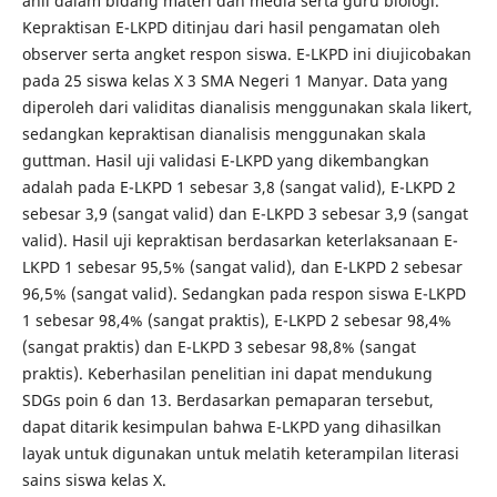
ahli dalam bidang materi dan media serta guru biologi.
Kepraktisan E-LKPD ditinjau dari hasil pengamatan oleh
observer serta angket respon siswa. E-LKPD ini diujicobakan
pada 25 siswa kelas X 3 SMA Negeri 1 Manyar. Data yang
diperoleh dari validitas dianalisis menggunakan skala likert,
sedangkan kepraktisan dianalisis menggunakan skala
guttman. Hasil uji validasi E-LKPD yang dikembangkan
adalah pada E-LKPD 1 sebesar 3,8 (sangat valid), E-LKPD 2
sebesar 3,9 (sangat valid) dan E-LKPD 3 sebesar 3,9 (sangat
valid). Hasil uji kepraktisan berdasarkan keterlaksanaan E-
LKPD 1 sebesar 95,5% (sangat valid), dan E-LKPD 2 sebesar
96,5% (sangat valid). Sedangkan pada respon siswa E-LKPD
1 sebesar 98,4% (sangat praktis), E-LKPD 2 sebesar 98,4%
(sangat praktis) dan E-LKPD 3 sebesar 98,8% (sangat
praktis). Keberhasilan penelitian ini dapat mendukung
SDGs poin 6 dan 13. Berdasarkan pemaparan tersebut,
dapat ditarik kesimpulan bahwa E-LKPD yang dihasilkan
layak untuk digunakan untuk melatih keterampilan literasi
sains siswa kelas X.