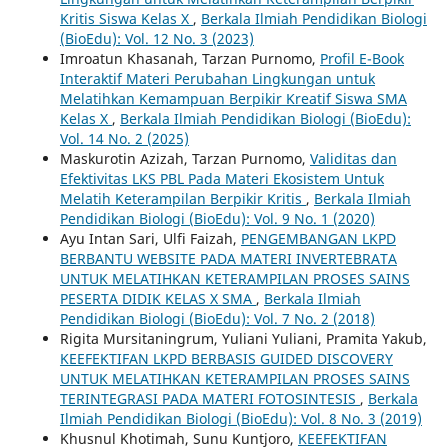
Kritis Siswa Kelas X
,
Berkala Ilmiah Pendidikan Biologi
(BioEdu): Vol. 12 No. 3 (2023)
Imroatun Khasanah, Tarzan Purnomo,
Profil E-Book
Interaktif Materi Perubahan Lingkungan untuk
Melatihkan Kemampuan Berpikir Kreatif Siswa SMA
Kelas X
,
Berkala Ilmiah Pendidikan Biologi (BioEdu):
Vol. 14 No. 2 (2025)
Maskurotin Azizah, Tarzan Purnomo,
Validitas dan
Efektivitas LKS PBL Pada Materi Ekosistem Untuk
Melatih Keterampilan Berpikir Kritis
,
Berkala Ilmiah
Pendidikan Biologi (BioEdu): Vol. 9 No. 1 (2020)
Ayu Intan Sari, Ulfi Faizah,
PENGEMBANGAN LKPD
BERBANTU WEBSITE PADA MATERI INVERTEBRATA
UNTUK MELATIHKAN KETERAMPILAN PROSES SAINS
PESERTA DIDIK KELAS X SMA
,
Berkala Ilmiah
Pendidikan Biologi (BioEdu): Vol. 7 No. 2 (2018)
Rigita Mursitaningrum, Yuliani Yuliani, Pramita Yakub,
KEEFEKTIFAN LKPD BERBASIS GUIDED DISCOVERY
UNTUK MELATIHKAN KETERAMPILAN PROSES SAINS
TERINTEGRASI PADA MATERI FOTOSINTESIS
,
Berkala
Ilmiah Pendidikan Biologi (BioEdu): Vol. 8 No. 3 (2019)
Khusnul Khotimah, Sunu Kuntjoro,
KEEFEKTIFAN