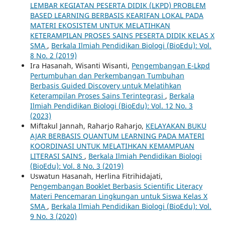
LEMBAR KEGIATAN PESERTA DIDIK (LKPD) PROBLEM
BASED LEARNING BERBASIS KEARIFAN LOKAL PADA
MATERI EKOSISTEM UNTUK MELATIHKAN
KETERAMPILAN PROSES SAINS PESERTA DIDIK KELAS X
SMA
,
Berkala Ilmiah Pendidikan Biologi (BioEdu): Vol.
8 No. 2 (2019)
Ira Hasanah, Wisanti Wisanti,
Pengembangan E-Lkpd
Pertumbuhan dan Perkembangan Tumbuhan
Berbasis Guided Discovery untuk Melatihkan
Keterampilan Proses Sains Terintegrasi
,
Berkala
Ilmiah Pendidikan Biologi (BioEdu): Vol. 12 No. 3
(2023)
Miftakul Jannah, Raharjo Raharjo,
KELAYAKAN BUKU
AJAR BERBASIS QUANTUM LEARNING PADA MATERI
KOORDINASI UNTUK MELATIHKAN KEMAMPUAN
LITERASI SAINS
,
Berkala Ilmiah Pendidikan Biologi
(BioEdu): Vol. 8 No. 3 (2019)
Uswatun Hasanah, Herlina Fitrihidajati,
Pengembangan Booklet Berbasis Scientific Literacy
Materi Pencemaran Lingkungan untuk Siswa Kelas X
SMA
,
Berkala Ilmiah Pendidikan Biologi (BioEdu): Vol.
9 No. 3 (2020)