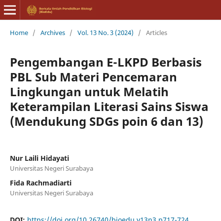
Home
/
Archives
/
Vol. 13 No. 3 (2024)
/
Articles
Pengembangan E-LKPD Berbasis
PBL Sub Materi Pencemaran
Lingkungan untuk Melatih
Keterampilan Literasi Sains Siswa
(Mendukung SDGs poin 6 dan 13)
Nur Laili Hidayati
Universitas Negeri Surabaya
Fida Rachmadiarti
Universitas Negeri Surabaya
DOI:
https://doi.org/10.26740/bioedu.v13n3.p717-724