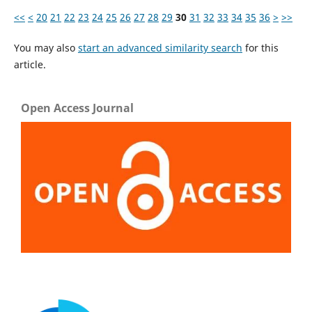
<<
<
20
21
22
23
24
25
26
27
28
29
30
31
32
33
34
35
36
>
>>
You may also
start an advanced similarity search
for this
article.
Open Access Journal