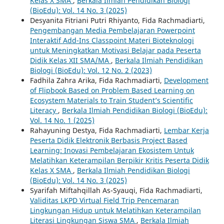
Kelas X SMA
,
Berkala Ilmiah Pendidikan Biologi
(BioEdu): Vol. 14 No. 3 (2025)
Desyanita Fitriani Putri Rhiyanto, Fida Rachmadiarti,
Pengembangan Media Pembelajaran Powerpoint
Interaktif Add-Ins Classpoint Materi Bioteknologi
untuk Meningkatkan Motivasi Belajar pada Peserta
Didik Kelas XII SMA/MA
,
Berkala Ilmiah Pendidikan
Biologi (BioEdu): Vol. 12 No. 2 (2023)
Fadhila Zahra Arika, Fida Rachmadiarti,
Development
of Flipbook Based on Problem Based Learning on
Ecosystem Materials to Train Student’s Scientific
Literacy
,
Berkala Ilmiah Pendidikan Biologi (BioEdu):
Vol. 14 No. 1 (2025)
Rahayuning Destya, Fida Rachmadiarti,
Lembar Kerja
Peserta Didik Elektronik Berbasis Project Based
Learning: Inovasi Pembelajaran Ekosistem Untuk
Melatihkan Keterampilan Berpikir Kritis Peserta Didik
Kelas X SMA
,
Berkala Ilmiah Pendidikan Biologi
(BioEdu): Vol. 14 No. 3 (2025)
Syarifah Miftahqillah As-Syauqi, Fida Rachmadiarti,
Validitas LKPD Virtual Field Trip Pencemaran
Lingkungan Hidup untuk Melatihkan Keterampilan
Literasi Lingkungan Siswa SMA
,
Berkala Ilmiah