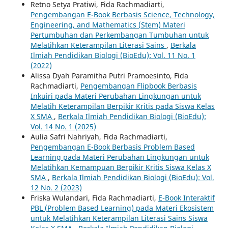
Retno Setya Pratiwi, Fida Rachmadiarti,
Pengembangan E-Book Berbasis Science, Technology,
Engineering, and Mathematics (Stem) Materi
Pertumbuhan dan Perkembangan Tumbuhan untuk
Melatihkan Keterampilan Literasi Sains
,
Berkala
Ilmiah Pendidikan Biologi (BioEdu): Vol. 11 No. 1
(2022)
Alissa Dyah Paramitha Putri Pramoesinto, Fida
Rachmadiarti,
Pengembangan Flipbook Berbasis
Inkuiri pada Materi Perubahan Lingkungan untuk
Melatih Keterampilan Berpikir Kritis pada Siswa Kelas
X SMA
,
Berkala Ilmiah Pendidikan Biologi (BioEdu):
Vol. 14 No. 1 (2025)
Aulia Safri Nahriyah, Fida Rachmadiarti,
Pengembangan E-Book Berbasis Problem Based
Learning pada Materi Perubahan Lingkungan untuk
Melatihkan Kemampuan Berpikir Kritis Siswa Kelas X
SMA
,
Berkala Ilmiah Pendidikan Biologi (BioEdu): Vol.
12 No. 2 (2023)
Friska Wulandari, Fida Rachmadiarti,
E-Book Interaktif
PBL (Problem Based Learning) pada Materi Ekosistem
untuk Melatihkan Keterampilan Literasi Sains Siswa