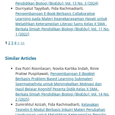
Pendidikan Biologi (BioEdu): Vol. 13 No. 3 (2024)
Durriyatut Tayyibah, Fida Rachmadiarti,
Pengembangan E-Book Berbasis Collaborative
Learning pada Materi Keanekaragaman Hayati untuk
Melatihkan Keterampilan Literasi Sains Kelas X SMA
,
Berkala Ilmiah Pendidikan Biologi (BioEdu): Vol. 11 No.
1 (2022)
1
2
3
4
>
>>
Similar Articles
Eva Putri Rosnilasari, Novita Kartika Indah, Rinie
Pratiwi Puspitawati,
Pengembangan E-Booklet
Berbasis Problem Based Learning Submateri
Spermatophyta untuk Meningkatkan Motivasi dan
Hasil Belajar Kognitif Peserta Didik Kelas X SMA
,
Berkala Ilmiah Pendidikan Biologi (BioEdu): Vol. 14 No.
2 (2025)
Zumrohtul Azizah, Fida Rachmadiarti,
Kelayakan
Teoretis E-Modul Berbasis Inkuiri Materi Perubahan
Lingkungan untuk Melatihkan Keterampilan Berpikir