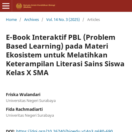
Home
/
Archives
/
Vol. 14 No. 3 (2025)
/
Articles
E-Book Interaktif PBL (Problem
Based Learning) pada Materi
Ekosistem untuk Melatihkan
Keterampilan Literasi Sains Siswa
Kelas X SMA
Friska Wulandari
Universitas Negeri Surabaya
Fida Rachmadiarti
Univeritas Negeri Surabaya
DOI:
https://doi.org/10.26740/bioedu.v14n3.p680-690