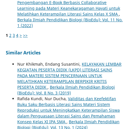
Pengembangan E-Book Berbasis Collaborative
Learning pada Materi Keanekaragaman Hayati untuk
Melatihkan Keterampilan Literasi Sains Kelas X SMA
,
Berkala Ilmiah Pendidikan Biologi (BioEdu): Vol. 11 No.
1 (2022)
1
2
3
4
>
>>
Similar Articles
Nur Khikmah, Endang Susantini,
KELAYAKAN LEMBAR
KEGIATAN PESERTA DIDIK (LKPD) LITERASI SAINS
PADA MATERI SISTEM PENCERNAAN UNTUK
MELATIHKAN KETERAMPILAN BERPIKIR KRITIS
PESERTA DIDIK
,
Berkala Ilmiah Pendidikan Biologi
(BioEdu): Vol. 8 No. 3 (2019)
Rafida Kundi, Nur Ducha,
Validitas dan Keefektifan
Buku Saku Berbasis Literasi Sains Materi Sistem
Reproduksi untuk Meningkatkan Keterampilan Siswa
dalam Penguasaan Literasi Sains dan Pemahaman
Konsep Kelas XI IPA SMA
,
Berkala Ilmiah Pendidikan
Biologi (BioEdu): Vol. 13 No. 1 (2024)