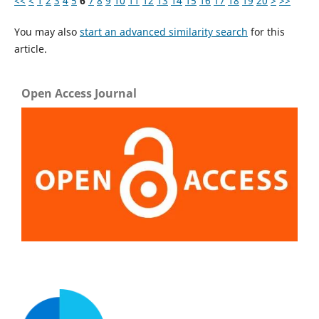
<<
<
1
2
3
4
5
6
7
8
9
10
11
12
13
14
15
16
17
18
19
20
>
>>
You may also
start an advanced similarity search
for this
article.
Open Access Journal