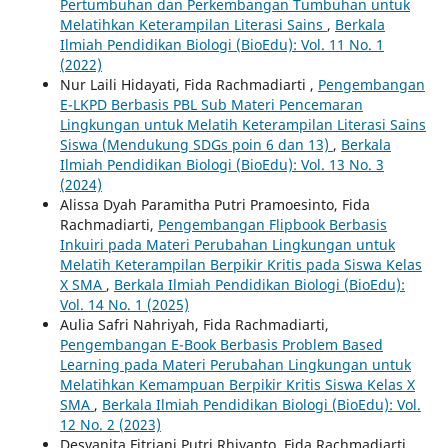
Pertumbuhan dan Perkembangan Tumbuhan untuk
Melatihkan Keterampilan Literasi Sains
,
Berkala
Ilmiah Pendidikan Biologi (BioEdu): Vol. 11 No. 1
(2022)
Nur Laili Hidayati, Fida Rachmadiarti ,
Pengembangan
E-LKPD Berbasis PBL Sub Materi Pencemaran
Lingkungan untuk Melatih Keterampilan Literasi Sains
Siswa (Mendukung SDGs poin 6 dan 13)
,
Berkala
Ilmiah Pendidikan Biologi (BioEdu): Vol. 13 No. 3
(2024)
Alissa Dyah Paramitha Putri Pramoesinto, Fida
Rachmadiarti,
Pengembangan Flipbook Berbasis
Inkuiri pada Materi Perubahan Lingkungan untuk
Melatih Keterampilan Berpikir Kritis pada Siswa Kelas
X SMA
,
Berkala Ilmiah Pendidikan Biologi (BioEdu):
Vol. 14 No. 1 (2025)
Aulia Safri Nahriyah, Fida Rachmadiarti,
Pengembangan E-Book Berbasis Problem Based
Learning pada Materi Perubahan Lingkungan untuk
Melatihkan Kemampuan Berpikir Kritis Siswa Kelas X
SMA
,
Berkala Ilmiah Pendidikan Biologi (BioEdu): Vol.
12 No. 2 (2023)
Desyanita Fitriani Putri Rhiyanto, Fida Rachmadiarti,