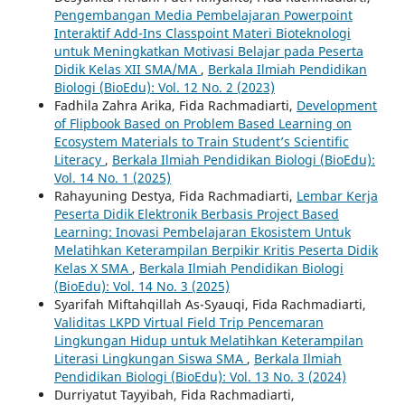
Pengembangan Media Pembelajaran Powerpoint
Interaktif Add-Ins Classpoint Materi Bioteknologi
untuk Meningkatkan Motivasi Belajar pada Peserta
Didik Kelas XII SMA/MA
,
Berkala Ilmiah Pendidikan
Biologi (BioEdu): Vol. 12 No. 2 (2023)
Fadhila Zahra Arika, Fida Rachmadiarti,
Development
of Flipbook Based on Problem Based Learning on
Ecosystem Materials to Train Student’s Scientific
Literacy
,
Berkala Ilmiah Pendidikan Biologi (BioEdu):
Vol. 14 No. 1 (2025)
Rahayuning Destya, Fida Rachmadiarti,
Lembar Kerja
Peserta Didik Elektronik Berbasis Project Based
Learning: Inovasi Pembelajaran Ekosistem Untuk
Melatihkan Keterampilan Berpikir Kritis Peserta Didik
Kelas X SMA
,
Berkala Ilmiah Pendidikan Biologi
(BioEdu): Vol. 14 No. 3 (2025)
Syarifah Miftahqillah As-Syauqi, Fida Rachmadiarti,
Validitas LKPD Virtual Field Trip Pencemaran
Lingkungan Hidup untuk Melatihkan Keterampilan
Literasi Lingkungan Siswa SMA
,
Berkala Ilmiah
Pendidikan Biologi (BioEdu): Vol. 13 No. 3 (2024)
Durriyatut Tayyibah, Fida Rachmadiarti,