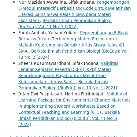
Nur Mazidah Awwalina, Sifak Indana,
Pengembangan
E-Modul Interaktif Berbasis QR Code untuk Melatihkan
Literasi Sains Siswa Kelas X SMA pada Materi
Ekosistem
,
Berkala Ilmiah Pendidikan Biologi
(BioEdu): Vol. 11 No. 3 (2022)
Farah Adibah, Yuliani Yuliani,
Pengembangan E-Book
Berbasis Inkuiri Terbimbing Materi Enzim untuk
Melatih Keterampilan Berpikir Kritis Siswa Kelas XII
SMA
,
Berkala Ilmiah Pendidikan Biologi (BioEdu): Vol.
13 No. 2 (2024)
Sheera Kusumawardhani, Sifak Indana,
Validitas
Lembar Kegiatan Peserta Didik (LKPD) Materi
Keanekaragaman Hayati untuk Melatihkan
Keterampilan Literasi Sains
,
Berkala Ilmiah
Pendidikan Biologi (BioEdu): Vol. 10 No. 1 (2021)
Intan Dwi Puspitasari, Herlina Fitrihidajati,
Validity of
Learning Package for Environmental Change Materials
in Implementing Student Worksheets Based on
Contextual Teaching and Learning (CTL)
,
Berkala
Ilmiah Pendidikan Biologi (BioEdu): Vol. 11 No. 3
(2022)