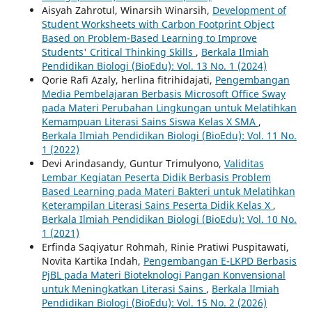
Aisyah Zahrotul, Winarsih Winarsih,
Development of
Student Worksheets with Carbon Footprint Object
Based on Problem-Based Learning to Improve
Students' Critical Thinking Skills
,
Berkala Ilmiah
Pendidikan Biologi (BioEdu): Vol. 13 No. 1 (2024)
Qorie Rafi Azaly, herlina fitrihidajati,
Pengembangan
Media Pembelajaran Berbasis Microsoft Office Sway
pada Materi Perubahan Lingkungan untuk Melatihkan
Kemampuan Literasi Sains Siswa Kelas X SMA
,
Berkala Ilmiah Pendidikan Biologi (BioEdu): Vol. 11 No.
1 (2022)
Devi Arindasandy, Guntur Trimulyono,
Validitas
Lembar Kegiatan Peserta Didik Berbasis Problem
Based Learning pada Materi Bakteri untuk Melatihkan
Keterampilan Literasi Sains Peserta Didik Kelas X
,
Berkala Ilmiah Pendidikan Biologi (BioEdu): Vol. 10 No.
1 (2021)
Erfinda Saqiyatur Rohmah, Rinie Pratiwi Puspitawati,
Novita Kartika Indah,
Pengembangan E-LKPD Berbasis
PjBL pada Materi Bioteknologi Pangan Konvensional
untuk Meningkatkan Literasi Sains
,
Berkala Ilmiah
Pendidikan Biologi (BioEdu): Vol. 15 No. 2 (2026)