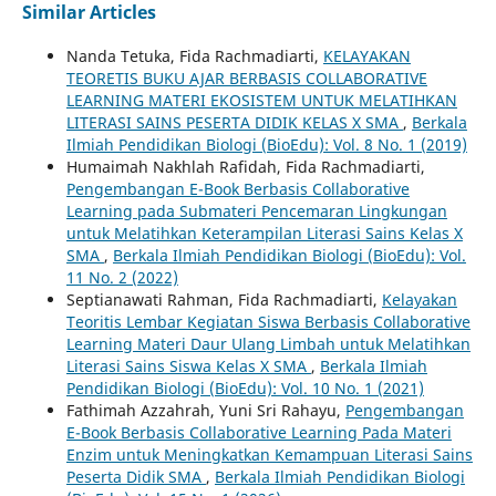
Similar Articles
Nanda Tetuka, Fida Rachmadiarti,
KELAYAKAN
TEORETIS BUKU AJAR BERBASIS COLLABORATIVE
LEARNING MATERI EKOSISTEM UNTUK MELATIHKAN
LITERASI SAINS PESERTA DIDIK KELAS X SMA
,
Berkala
Ilmiah Pendidikan Biologi (BioEdu): Vol. 8 No. 1 (2019)
Humaimah Nakhlah Rafidah, Fida Rachmadiarti,
Pengembangan E-Book Berbasis Collaborative
Learning pada Submateri Pencemaran Lingkungan
untuk Melatihkan Keterampilan Literasi Sains Kelas X
SMA
,
Berkala Ilmiah Pendidikan Biologi (BioEdu): Vol.
11 No. 2 (2022)
Septianawati Rahman, Fida Rachmadiarti,
Kelayakan
Teoritis Lembar Kegiatan Siswa Berbasis Collaborative
Learning Materi Daur Ulang Limbah untuk Melatihkan
Literasi Sains Siswa Kelas X SMA
,
Berkala Ilmiah
Pendidikan Biologi (BioEdu): Vol. 10 No. 1 (2021)
Fathimah Azzahrah, Yuni Sri Rahayu,
Pengembangan
E-Book Berbasis Collaborative Learning Pada Materi
Enzim untuk Meningkatkan Kemampuan Literasi Sains
Peserta Didik SMA
,
Berkala Ilmiah Pendidikan Biologi