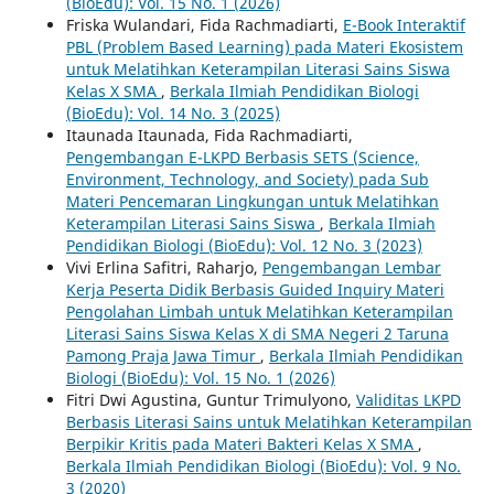
(BioEdu): Vol. 15 No. 1 (2026)
Friska Wulandari, Fida Rachmadiarti,
E-Book Interaktif
PBL (Problem Based Learning) pada Materi Ekosistem
untuk Melatihkan Keterampilan Literasi Sains Siswa
Kelas X SMA
,
Berkala Ilmiah Pendidikan Biologi
(BioEdu): Vol. 14 No. 3 (2025)
Itaunada Itaunada, Fida Rachmadiarti,
Pengembangan E-LKPD Berbasis SETS (Science,
Environment, Technology, and Society) pada Sub
Materi Pencemaran Lingkungan untuk Melatihkan
Keterampilan Literasi Sains Siswa
,
Berkala Ilmiah
Pendidikan Biologi (BioEdu): Vol. 12 No. 3 (2023)
Vivi Erlina Safitri, Raharjo,
Pengembangan Lembar
Kerja Peserta Didik Berbasis Guided Inquiry Materi
Pengolahan Limbah untuk Melatihkan Keterampilan
Literasi Sains Siswa Kelas X di SMA Negeri 2 Taruna
Pamong Praja Jawa Timur
,
Berkala Ilmiah Pendidikan
Biologi (BioEdu): Vol. 15 No. 1 (2026)
Fitri Dwi Agustina, Guntur Trimulyono,
Validitas LKPD
Berbasis Literasi Sains untuk Melatihkan Keterampilan
Berpikir Kritis pada Materi Bakteri Kelas X SMA
,
Berkala Ilmiah Pendidikan Biologi (BioEdu): Vol. 9 No.
3 (2020)