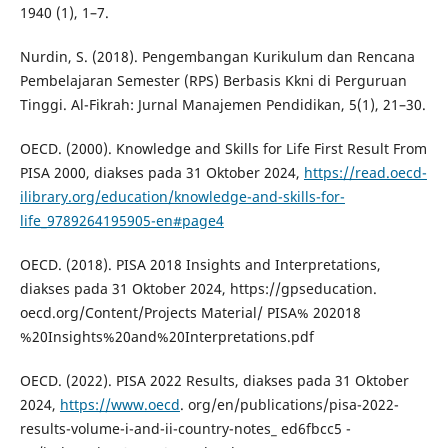
1940 (1), 1–7.
Nurdin, S. (2018). Pengembangan Kurikulum dan Rencana
Pembelajaran Semester (RPS) Berbasis Kkni di Perguruan
Tinggi. Al-Fikrah: Jurnal Manajemen Pendidikan, 5(1), 21–30.
OECD. (2000). Knowledge and Skills for Life First Result From
PISA 2000, diakses pada 31 Oktober 2024,
https://read.oecd-
ilibrary.org/education/knowledge-and-skills-for-
life_9789264195905-en#page4
OECD. (2018). PISA 2018 Insights and Interpretations,
diakses pada 31 Oktober 2024, https://gpseducation.
oecd.org/Content/Projects Material/ PISA% 202018
%20Insights%20and%20Interpretations.pdf
OECD. (2022). PISA 2022 Results, diakses pada 31 Oktober
2024,
https://www.oecd
. org/en/publications/pisa-2022-
results-volume-i-and-ii-country-notes_ ed6fbcc5 -