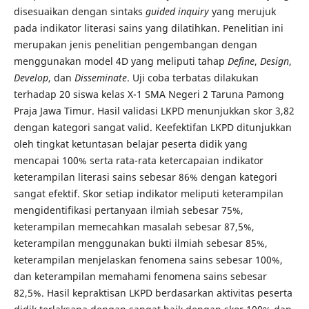
disesuaikan dengan sintaks
guided inquiry
yang merujuk
pada indikator literasi sains yang dilatihkan. Penelitian ini
merupakan jenis penelitian pengembangan dengan
menggunakan model 4D yang meliputi tahap
Define
,
Design
,
Develop
, dan
Disseminate
. Uji coba terbatas dilakukan
terhadap 20 siswa kelas X-1 SMA Negeri 2 Taruna Pamong
Praja Jawa Timur. Hasil validasi LKPD menunjukkan skor 3,82
dengan kategori sangat valid. Keefektifan LKPD ditunjukkan
oleh tingkat ketuntasan belajar peserta didik yang
mencapai 100% serta rata-rata ketercapaian indikator
keterampilan literasi sains sebesar 86% dengan kategori
sangat efektif. Skor setiap indikator meliputi keterampilan
mengidentifikasi pertanyaan ilmiah sebesar 75%,
keterampilan memecahkan masalah sebesar 87,5%,
keterampilan menggunakan bukti ilmiah sebesar 85%,
keterampilan menjelaskan fenomena sains sebesar 100%,
dan keterampilan memahami fenomena sains sebesar
82,5%. Hasil kepraktisan LKPD berdasarkan aktivitas peserta