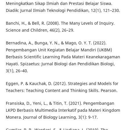
Meningkatkan Sikap Ilmiah dan Prestasi Belajar Siswa.
Diadik: Jurnal Ilmiah Teknologi Pendidikan, 12(1), 121–230.
Banchi, H., & Bell, R. (2008). The Many Levels of Inquiry.
Science and Children, 46(2), 26–29.
Bernadina, A., Bunga, Y. N., & Mago, O. Y. T. (2022).
Pengembangan Unit Kegiatan Belajar Mandiri (UKBM)
Berbasis Scientific Learning Pada Materi Keanekaragaman
Hayati. Spizaetus: Jurnal Biologi dan Pendidikan Biologi,
3(1), 26–40.
Eggen, P. & Kauchak, D. (2012). Strategies and Models for
Teachers: Teaching Content and Thinking Skills. Pearson.
Fransiska, D., Yeni, L., & Titin, T. (2021). Pengembangan
LKPD Berbasis Multimedia Interkatif pada Materi Kingdom
Monera. Journal of Biology Learning, 3(1): 9-17.
Gumilar, R. P., Wardani, S., & Lisdiana, L. (2019). The