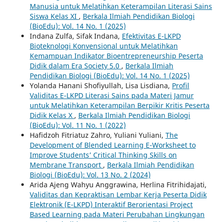
Manusia untuk Melatihkan Keterampilan Literasi Sains
Siswa Kelas XI
,
Berkala Ilmiah Pendidikan Biologi
(BioEdu): Vol. 14 No. 1 (2025)
Indana Zulfa, Sifak Indana,
Efektivitas E-LKPD
Bioteknologi Konvensional untuk Melatihkan
Kemampuan Indikator Bioentrepreneurship Peserta
Didik dalam Era Society 5.0
,
Berkala Ilmiah
Pendidikan Biologi (BioEdu): Vol. 14 No. 1 (2025)
Yolanda Hanani Shofiyullah, Lisa Lisdiana,
Profil
Validitas E-LKPD Literasi Sains pada Materi Jamur
untuk Melatihkan Keterampilan Berpikir Kritis Peserta
Didik Kelas X
,
Berkala Ilmiah Pendidikan Biologi
(BioEdu): Vol. 11 No. 1 (2022)
Hafidzoh Fitriatuz Zahro, Yuliani Yuliani,
The
Development of Blended Learning E-Worksheet to
Improve Students’ Critical Thinking Skills on
Membrane Transport
,
Berkala Ilmiah Pendidikan
Biologi (BioEdu): Vol. 13 No. 2 (2024)
Arida Ajeng Wahyu Anggrawina, Herlina Fitrihidajati,
Validitas dan Kepraktisan Lembar Kerja Peserta Didik
Elektronik (E-LKPD) Interaktif Berorientasi Project
Based Learning pada Materi Perubahan Lingkungan