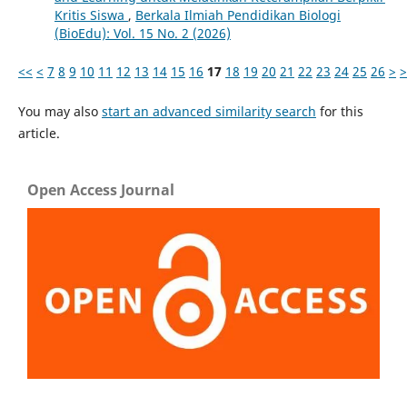
Kritis Siswa
,
Berkala Ilmiah Pendidikan Biologi
(BioEdu): Vol. 15 No. 2 (2026)
<<
<
7
8
9
10
11
12
13
14
15
16
17
18
19
20
21
22
23
24
25
26
>
>
You may also
start an advanced similarity search
for this
article.
Open Access Journal