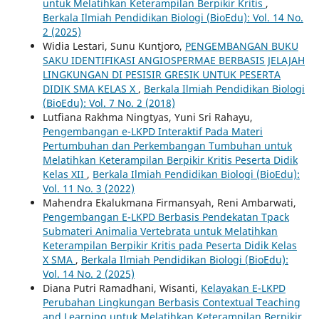
untuk Melatihkan Keterampilan Berpikir Kritis
,
Berkala Ilmiah Pendidikan Biologi (BioEdu): Vol. 14 No.
2 (2025)
Widia Lestari, Sunu Kuntjoro,
PENGEMBANGAN BUKU
SAKU IDENTIFIKASI ANGIOSPERMAE BERBASIS JELAJAH
LINGKUNGAN DI PESISIR GRESIK UNTUK PESERTA
DIDIK SMA KELAS X
,
Berkala Ilmiah Pendidikan Biologi
(BioEdu): Vol. 7 No. 2 (2018)
Lutfiana Rakhma Ningtyas, Yuni Sri Rahayu,
Pengembangan e-LKPD Interaktif Pada Materi
Pertumbuhan dan Perkembangan Tumbuhan untuk
Melatihkan Keterampilan Berpikir Kritis Peserta Didik
Kelas XII
,
Berkala Ilmiah Pendidikan Biologi (BioEdu):
Vol. 11 No. 3 (2022)
Mahendra Ekalukmana Firmansyah, Reni Ambarwati,
Pengembangan E-LKPD Berbasis Pendekatan Tpack
Submateri Animalia Vertebrata untuk Melatihkan
Keterampilan Berpikir Kritis pada Peserta Didik Kelas
X SMA
,
Berkala Ilmiah Pendidikan Biologi (BioEdu):
Vol. 14 No. 2 (2025)
Diana Putri Ramadhani, Wisanti,
Kelayakan E-LKPD
Perubahan Lingkungan Berbasis Contextual Teaching
and Learning untuk Melatihkan Keterampilan Berpikir