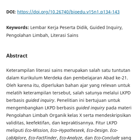
DOI:
https://doi.org/10.26740/bioedu.v15n1.p134-143
Keywords:
Lembar Kerja Peserta Didik, Guided Inquiry,
Pengolahan Limbah, Literasi Sains
Abstract
Keterampilan literasi sains merupakan salah satu tuntutan
dalam Kurikulum Merdeka dan pembelajaran Abad ke-21.
Oleh karena itu, diperlukan bahan ajar yang relevan untuk
melatih keterampilan tersebut, salah satunya melalui LKPD
berbasis
guided inquiry
. Penelitian ini bertujuan untuk
mengembangkan LKPD berbasis
guided inquiry
pada materi
Pengolahan Limbah Organik kelas X serta mendeskripsikan
validitas, keefektifan, dan kepraktisannya. Fitur LKPD
meliputi
Eco-Mission
,
Eco–Hypotheseek
,
Eco-Design
.
Eco-
LabXplore
,
Eco-FactFinder
,
Eco-Analyze
, dan
Eco-Conclude
yang