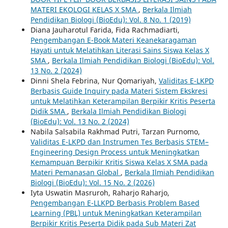
MATERI EKOLOGI KELAS X SMA
,
Berkala Ilmiah
Pendidikan Biologi (BioEdu): Vol. 8 No. 1 (2019)
Diana Jauharotul Farida, Fida Rachmadiarti,
Pengembangan E-Book Materi Keanekaragaman
Hayati untuk Melatihkan Literasi Sains Siswa Kelas X
SMA
,
Berkala Ilmiah Pendidikan Biologi (BioEdu): Vol.
13 No. 2 (2024)
Dinni Shela Febrina, Nur Qomariyah,
Validitas E-LKPD
Berbasis Guide Inquiry pada Materi Sistem Ekskresi
untuk Melatihkan Keterampilan Berpikir Kritis Peserta
Didik SMA
,
Berkala Ilmiah Pendidikan Biologi
(BioEdu): Vol. 13 No. 2 (2024)
Nabila Salsabila Rakhmad Putri, Tarzan Purnomo,
Validitas E-LKPD dan Instrumen Tes Berbasis STEM–
Engineering Design Process untuk Meningkatkan
Kemampuan Berpikir Kritis Siswa Kelas X SMA pada
Materi Pemanasan Global
,
Berkala Ilmiah Pendidikan
Biologi (BioEdu): Vol. 15 No. 2 (2026)
Iyta Uswatin Masruroh, Raharjo Raharjo,
Pengembangan E-LLKPD Berbasis Problem Based
Learning (PBL) untuk Meningkatkan Keterampilan
Berpikir Kritis Peserta Didik pada Sub Materi Zat