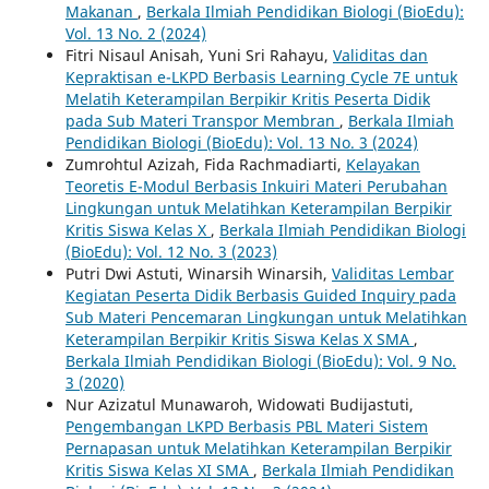
Makanan
,
Berkala Ilmiah Pendidikan Biologi (BioEdu):
Vol. 13 No. 2 (2024)
Fitri Nisaul Anisah, Yuni Sri Rahayu,
Validitas dan
Kepraktisan e-LKPD Berbasis Learning Cycle 7E untuk
Melatih Keterampilan Berpikir Kritis Peserta Didik
pada Sub Materi Transpor Membran
,
Berkala Ilmiah
Pendidikan Biologi (BioEdu): Vol. 13 No. 3 (2024)
Zumrohtul Azizah, Fida Rachmadiarti,
Kelayakan
Teoretis E-Modul Berbasis Inkuiri Materi Perubahan
Lingkungan untuk Melatihkan Keterampilan Berpikir
Kritis Siswa Kelas X
,
Berkala Ilmiah Pendidikan Biologi
(BioEdu): Vol. 12 No. 3 (2023)
Putri Dwi Astuti, Winarsih Winarsih,
Validitas Lembar
Kegiatan Peserta Didik Berbasis Guided Inquiry pada
Sub Materi Pencemaran Lingkungan untuk Melatihkan
Keterampilan Berpikir Kritis Siswa Kelas X SMA
,
Berkala Ilmiah Pendidikan Biologi (BioEdu): Vol. 9 No.
3 (2020)
Nur Azizatul Munawaroh, Widowati Budijastuti,
Pengembangan LKPD Berbasis PBL Materi Sistem
Pernapasan untuk Melatihkan Keterampilan Berpikir
Kritis Siswa Kelas XI SMA
,
Berkala Ilmiah Pendidikan