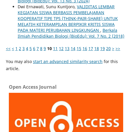
Biologi (BioEdu): Vol. 13 No. 3 (2024)
Dwi Ernawati, Sunu Kuntjoro,
VALIDITAS LEMBAR
KEGIATAN SISWA BERBASIS PEMBELAJARAN
KOOPERATIF TIPE TPS (THINK-PAIR-SHARE) UNTUK
MELATIH KETERAMPILAN BERPIKIR KRITIS SISWA
PADA MATERI PERUBAHAN LINGKUNGAN
,
Berkala
Ilmiah Pendidikan Biologi (BioEdu): Vol. 7 No. 2 (2018)
<<
<
1
2
3
4
5
6
7
8
9
10
11
12
13
14
15
16
17
18
19
20
>
>>
You may also
start an advanced similarity search
for this
article.
Open Access Journal