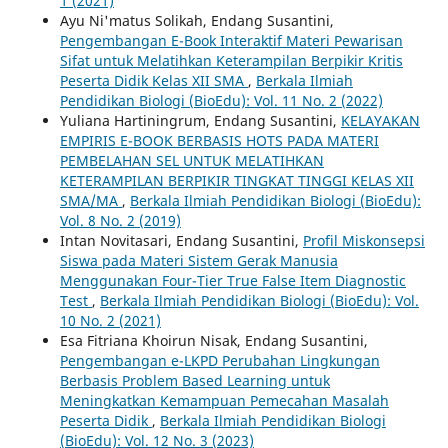
1 (2021)
Ayu Ni'matus Solikah, Endang Susantini,
Pengembangan E-Book Interaktif Materi Pewarisan
Sifat untuk Melatihkan Keterampilan Berpikir Kritis
Peserta Didik Kelas XII SMA
,
Berkala Ilmiah
Pendidikan Biologi (BioEdu): Vol. 11 No. 2 (2022)
Yuliana Hartiningrum, Endang Susantini,
KELAYAKAN
EMPIRIS E-BOOK BERBASIS HOTS PADA MATERI
PEMBELAHAN SEL UNTUK MELATIHKAN
KETERAMPILAN BERPIKIR TINGKAT TINGGI KELAS XII
SMA/MA
,
Berkala Ilmiah Pendidikan Biologi (BioEdu):
Vol. 8 No. 2 (2019)
Intan Novitasari, Endang Susantini,
Profil Miskonsepsi
Siswa pada Materi Sistem Gerak Manusia
Menggunakan Four-Tier True False Item Diagnostic
Test
,
Berkala Ilmiah Pendidikan Biologi (BioEdu): Vol.
10 No. 2 (2021)
Esa Fitriana Khoirun Nisak, Endang Susantini,
Pengembangan e-LKPD Perubahan Lingkungan
Berbasis Problem Based Learning untuk
Meningkatkan Kemampuan Pemecahan Masalah
Peserta Didik
,
Berkala Ilmiah Pendidikan Biologi
(BioEdu): Vol. 12 No. 3 (2023)