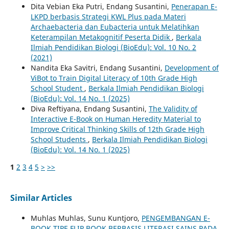
Dita Vebian Eka Putri, Endang Susantini,
Penerapan E-
LKPD berbasis Strategi KWL Plus pada Materi
Archaebacteria dan Eubacteria untuk Melatihkan
Keterampilan Metakognitif Peserta Didik
,
Berkala
Ilmiah Pendidikan Biologi (BioEdu): Vol. 10 No. 2
(2021)
Nandita Eka Savitri, Endang Susantini,
Development of
ViBot to Train Digital Literacy of 10th Grade High
School Student
,
Berkala Ilmiah Pendidikan Biologi
(BioEdu): Vol. 14 No. 1 (2025)
Diva Reftiyana, Endang Susantini,
The Validity of
Interactive E-Book on Human Heredity Material to
Improve Critical Thinking Skills of 12th Grade High
School Students
,
Berkala Ilmiah Pendidikan Biologi
(BioEdu): Vol. 14 No. 1 (2025)
1
2
3
4
5
>
>>
Similar Articles
Muhlas Muhlas, Sunu Kuntjoro,
PENGEMBANGAN E-
BOOK TIPE FLIP BOOK BERBASIS LITERASI SAINS PADA