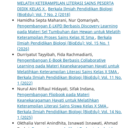
MELATIH KETERAMPILAN LITERASI SAINS PESERTA
DIDIK KELAS X
,
Berkala Ilmiah Pendidikan Biologi
(BioEdu): Vol. 7 No. 2 (2018)
Hamidha Septa Maharani, Nur Qomariyah,
Pengembangan E-LKPD Berbasis Discovery Learning
pada Materi Sel Tumbuhan dan Hewan untuk Melatih
Keterampilan Proses Sains Kelas XI Sma
,
Berkala
Ilmiah Pendidikan Biologi (BioEdu): Vol. 15 No. 1
(2026)
Durriyatut Tayyibah, Fida Rachmadiarti,
Pengembangan E-Book Berbasis Collaborative
Learning pada Materi Keanekaragaman Hayati untuk
Melatihkan Keterampilan Literasi Sains Kelas X SMA
,
Berkala Ilmiah Pendidikan Biologi (BioEdu): Vol. 11 No.
1 (2022)
Nurul Aini Riftaul Hidayati, Sifak Indana,
Pengembangan Flipbook pada Materi
Keanekaragaman Hayati untuk Melatihkan
Keterampilan Literasi Sains Siswa Kelas X SMA
,
Berkala Ilmiah Pendidikan Biologi (BioEdu): Vol. 14 No.
1 (2025)
Okthalia Varrel Anindhita, Isnawati Isnawati, Ahmad