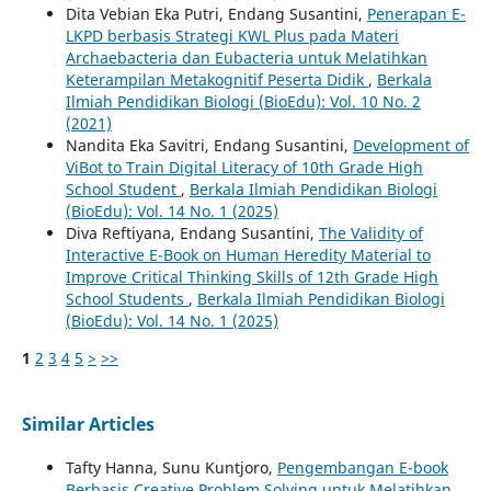
Dita Vebian Eka Putri, Endang Susantini,
Penerapan E-
LKPD berbasis Strategi KWL Plus pada Materi
Archaebacteria dan Eubacteria untuk Melatihkan
Keterampilan Metakognitif Peserta Didik
,
Berkala
Ilmiah Pendidikan Biologi (BioEdu): Vol. 10 No. 2
(2021)
Nandita Eka Savitri, Endang Susantini,
Development of
ViBot to Train Digital Literacy of 10th Grade High
School Student
,
Berkala Ilmiah Pendidikan Biologi
(BioEdu): Vol. 14 No. 1 (2025)
Diva Reftiyana, Endang Susantini,
The Validity of
Interactive E-Book on Human Heredity Material to
Improve Critical Thinking Skills of 12th Grade High
School Students
,
Berkala Ilmiah Pendidikan Biologi
(BioEdu): Vol. 14 No. 1 (2025)
1
2
3
4
5
>
>>
Similar Articles
Tafty Hanna, Sunu Kuntjoro,
Pengembangan E-book
Berbasis Creative Problem Solving untuk Melatihkan