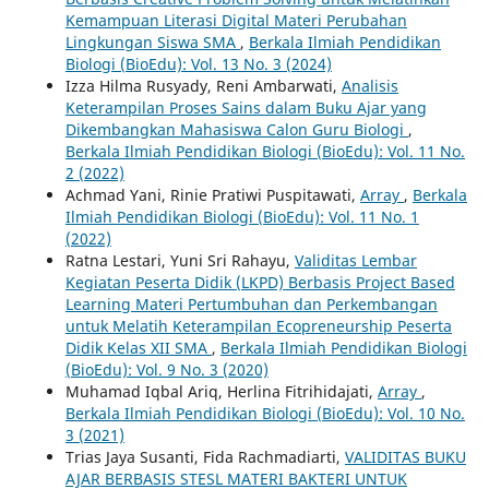
Kemampuan Literasi Digital Materi Perubahan
Lingkungan Siswa SMA
,
Berkala Ilmiah Pendidikan
Biologi (BioEdu): Vol. 13 No. 3 (2024)
Izza Hilma Rusyady, Reni Ambarwati,
Analisis
Keterampilan Proses Sains dalam Buku Ajar yang
Dikembangkan Mahasiswa Calon Guru Biologi
,
Berkala Ilmiah Pendidikan Biologi (BioEdu): Vol. 11 No.
2 (2022)
Achmad Yani, Rinie Pratiwi Puspitawati,
Array
,
Berkala
Ilmiah Pendidikan Biologi (BioEdu): Vol. 11 No. 1
(2022)
Ratna Lestari, Yuni Sri Rahayu,
Validitas Lembar
Kegiatan Peserta Didik (LKPD) Berbasis Project Based
Learning Materi Pertumbuhan dan Perkembangan
untuk Melatih Keterampilan Ecopreneurship Peserta
Didik Kelas XII SMA
,
Berkala Ilmiah Pendidikan Biologi
(BioEdu): Vol. 9 No. 3 (2020)
Muhamad Iqbal Ariq, Herlina Fitrihidajati,
Array
,
Berkala Ilmiah Pendidikan Biologi (BioEdu): Vol. 10 No.
3 (2021)
Trias Jaya Susanti, Fida Rachmadiarti,
VALIDITAS BUKU
AJAR BERBASIS STESL MATERI BAKTERI UNTUK