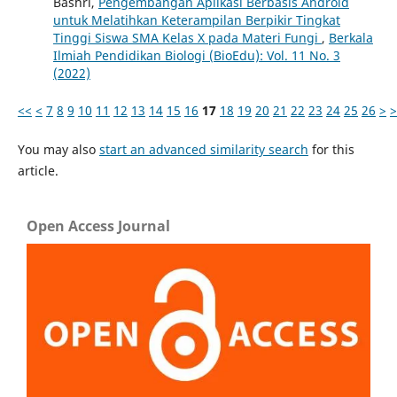
Bashri,
Pengembangan Aplikasi Berbasis Android
untuk Melatihkan Keterampilan Berpikir Tingkat
Tinggi Siswa SMA Kelas X pada Materi Fungi
,
Berkala
Ilmiah Pendidikan Biologi (BioEdu): Vol. 11 No. 3
(2022)
<<
<
7
8
9
10
11
12
13
14
15
16
17
18
19
20
21
22
23
24
25
26
>
>
You may also
start an advanced similarity search
for this
article.
Open Access Journal