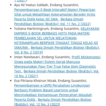
1 (2021)
Ayu Ni'matus Solikah, Endang Susantini,
Pengembangan E-Book Interaktif Materi Pewarisan
Sifat untuk Melatihkan Keterampilan Berpikir Kritis
Peserta Didik Kelas XII SMA
,
Berkala Ilmiah
Pendidikan Biologi (BioEdu): Vol. 11 No. 2 (2022)
Yuliana Hartiningrum, Endang Susantini,
KELAYAKAN
EMPIRIS E-BOOK BERBASIS HOTS PADA MATERI
PEMBELAHAN SEL UNTUK MELATIHKAN
KETERAMPILAN BERPIKIR TINGKAT TINGGI KELAS XII
SMA/MA
,
Berkala Ilmiah Pendidikan Biologi (BioEdu):
Vol. 8 No. 2 (2019)
Intan Novitasari, Endang Susantini,
Profil Miskonsepsi
Siswa pada Materi Sistem Gerak Manusia
Menggunakan Four-Tier True False Item Diagnostic
Test
,
Berkala Ilmiah Pendidikan Biologi (BioEdu): Vol.
10 No. 2 (2021)
Esa Fitriana Khoirun Nisak, Endang Susantini,
Pengembangan e-LKPD Perubahan Lingkungan
Berbasis Problem Based Learning untuk
Meningkatkan Kemampuan Pemecahan Masalah
Peserta Didik
,
Berkala Ilmiah Pendidikan Biologi
(BioEdu): Vol. 12 No. 3 (2023)