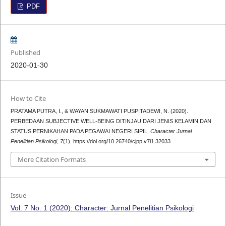
PDF
Published
2020-01-30
How to Cite
PRATAMA PUTRA, I., & WAYAN SUKMAWATI PUSPITADEWI, N. (2020).
PERBEDAAN SUBJECTIVE WELL-BEING DITINJAU DARI JENIS KELAMIN DAN
STATUS PERNIKAHAN PADA PEGAWAI NEGERI SIPIL.
Character Jurnal
Penelitian Psikologi
,
7
(1). https://doi.org/10.26740/cjpp.v7i1.32033
More Citation Formats
Issue
Vol. 7 No. 1 (2020): Character: Jurnal Penelitian Psikologi