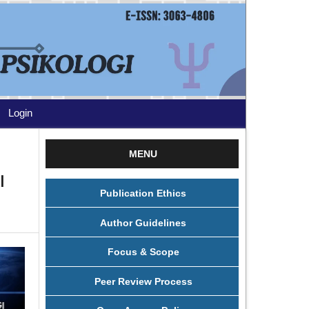
Login
MENU
I
Publication Ethics
Author Guidelines
Focus & Scope
Peer Review Process