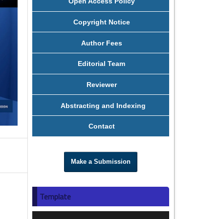
Open Access Policy
Copyright Notice
Author Fees
Editorial Team
Reviewer
Abstracting and Indexing
Contact
Make a Submission
Template