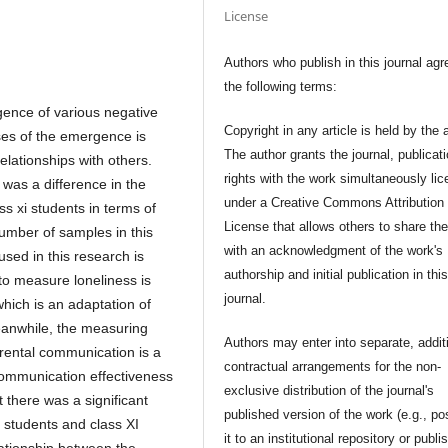
License
Authors who publish in this journal agr
the following terms:
gence of various negative
Copyright in any article is held by the 
ses of the emergence is
The author grants the journal, publicat
relationships with others.
rights with the work simultaneously li
 was a difference in the
under a Creative Commons Attribution
ss xi students in terms of
License that allows others to share th
umber of samples in this
with an acknowledgment of the work's
sed in this research is
authorship and initial publication in thi
o measure loneliness is
journal.
hich is an adaptation of
eanwhile, the measuring
Authors may enter into separate, addit
rental communication is a
contractual arrangements for the non-
communication effectiveness
exclusive distribution of the journal's
 there was a significant
published version of the work (e.g., po
X students and class XI
it to an institutional repository or publis