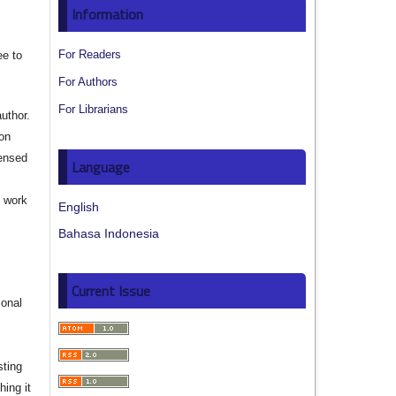
Information
For Readers
ee to
For Authors
For Librarians
author.
ion
censed
Language
e work
English
Bahasa Indonesia
s
Current Issue
ional
sting
hing it