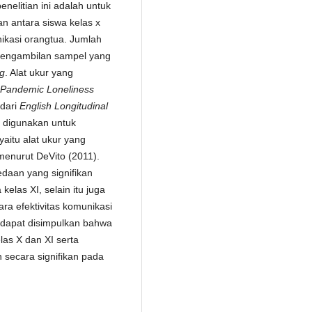
nelitian ini adalah untuk
n antara siswa kelas x
unikasi orangtua. Jumlah
k pengambilan sampel yang
g
. Alat ukur yang
Pandemic Loneliness
 dari
English Longitudinal
g digunakan untuk
yaitu alat ukur yang
menurut DeVito (2011).
daan yang signifikan
kelas XI, selain itu juga
ra efektivitas komunikasi
 dapat disimpulkan bahwa
las X dan XI serta
 secara signifikan pada