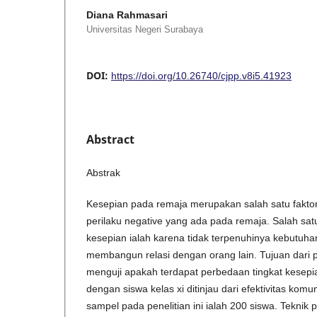
Diana Rahmasari
Universitas Negeri Surabaya
DOI:
https://doi.org/10.26740/cjpp.v8i5.41923
Abstract
Abstrak
Kesepian pada remaja merupakan salah satu faktor
perilaku negative yang ada pada remaja. Salah s
kesepian ialah karena tidak terpenuhinya kebutuha
membangun relasi dengan orang lain. Tujuan dari pe
menguji apakah terdapat perbedaan tingkat kesepia
dengan siswa kelas xi ditinjau dari efektivitas kom
sampel pada penelitian ini ialah 200 siswa. Tekni