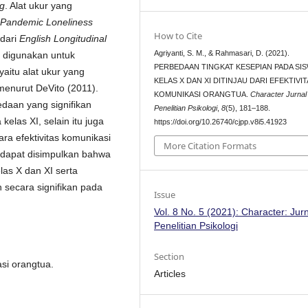
g
. Alat ukur yang
Pandemic Loneliness
How to Cite
 dari
English Longitudinal
Agriyanti, S. M., & Rahmasari, D. (2021).
g digunakan untuk
PERBEDAAN TINGKAT KESEPIAN PADA SI
yaitu alat ukur yang
KELAS X DAN XI DITINJAU DARI EFEKTIVI
menurut DeVito (2011).
KOMUNIKASI ORANGTUA.
Character Jurnal
daan yang signifikan
Penelitian Psikologi
,
8
(5), 181–188.
kelas XI, selain itu juga
https://doi.org/10.26740/cjpp.v8i5.41923
ra efektivitas komunikasi
More Citation Formats
 dapat disimpulkan bahwa
las X dan XI serta
 secara signifikan pada
Issue
Vol. 8 No. 5 (2021): Character: Jur
Penelitian Psikologi
Section
asi orangtua.
Articles