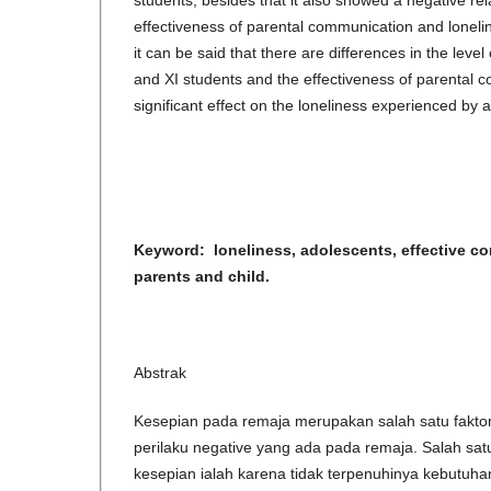
students, besides that it also showed a negative re
effectiveness of parental communication and lonelin
it can be said that there are differences in the level
and XI students and the effectiveness of parental
significant effect on the loneliness experienced by 
Keyword: loneliness, adolescents, effective 
parents and child.
Abstrak
Kesepian pada remaja merupakan salah satu faktor
perilaku negative yang ada pada remaja. Salah s
kesepian ialah karena tidak terpenuhinya kebutuha