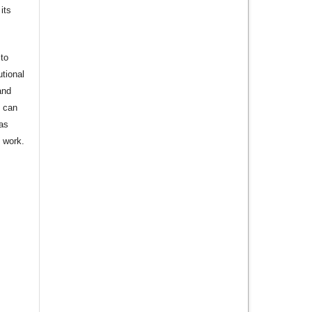
its
to
utional
and
s can
 as
d work.