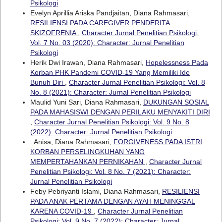
Psikologi
Evelyn Aprillia Ariska Pandjaitan, Diana Rahmasari,
RESILIENSI PADA CAREGIVER PENDERITA
SKIZOFRENIA
,
Character Jurnal Penelitian Psikologi:
Vol. 7 No. 03 (2020): Character: Jurnal Penelitian
Psikologi
Herik Dwi Irawan, Diana Rahmasari,
Hopelessness Pada
Korban PHK Pandemi COVID-19 Yang Memiliki Ide
Bunuh Diri
,
Character Jurnal Penelitian Psikologi: Vol. 8
No. 8 (2021): Character: Jurnal Penelitian Psikologi
Maulid Yuni Sari, Diana Rahmasari,
DUKUNGAN SOSIAL
PADA MAHASISWI DENGAN PERILAKU MENYAKITI DIRI
,
Character Jurnal Penelitian Psikologi: Vol. 9 No. 8
(2022): Character: Jurnal Penelitian Psikologi
. Anisa, Diana Rahmasari,
FORGIVENESS PADA ISTRI
KORBAN PERSELINGKUHAN YANG
MEMPERTAHANKAN PERNIKAHAN
,
Character Jurnal
Penelitian Psikologi: Vol. 8 No. 7 (2021): Character:
Jurnal Penelitian Psikologi
Feby Pebriyanti Islami, Diana Rahmasari,
RESILIENSI
PADA ANAK PERTAMA DENGAN AYAH MENINGGAL
KARENA COVID-19
,
Character Jurnal Penelitian
Psikologi: Vol. 9 No. 7 (2022): Character: Jurnal