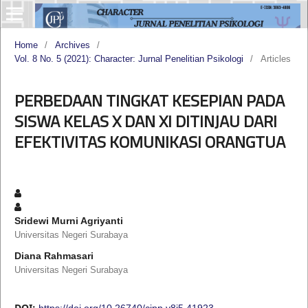
Home
/
Archives
/
Vol. 8 No. 5 (2021): Character: Jurnal Penelitian Psikologi
/
Articles
PERBEDAAN TINGKAT KESEPIAN PADA
SISWA KELAS X DAN XI DITINJAU DARI
EFEKTIVITAS KOMUNIKASI ORANGTUA
Sridewi Murni Agriyanti
Universitas Negeri Surabaya
Diana Rahmasari
Universitas Negeri Surabaya
DOI:
https://doi.org/10.26740/cjpp.v8i5.41923