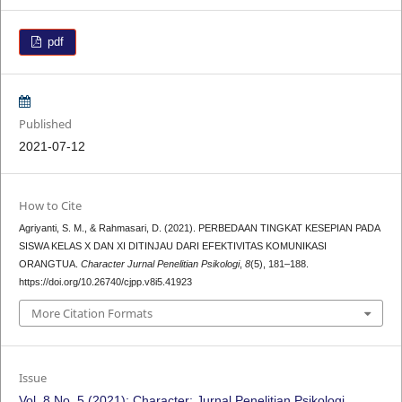
pdf
Published
2021-07-12
How to Cite
Agriyanti, S. M., & Rahmasari, D. (2021). PERBEDAAN TINGKAT KESEPIAN PADA
SISWA KELAS X DAN XI DITINJAU DARI EFEKTIVITAS KOMUNIKASI
ORANGTUA.
Character Jurnal Penelitian Psikologi
,
8
(5), 181–188.
https://doi.org/10.26740/cjpp.v8i5.41923
More Citation Formats
Issue
Vol. 8 No. 5 (2021): Character: Jurnal Penelitian Psikologi