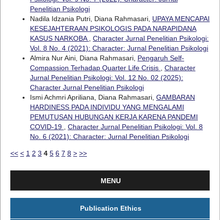
Penelitian Psikologi
Nadila Idzania Putri, Diana Rahmasari,
UPAYA MENCAPAI
KESEJAHTERAAN PSIKOLOGIS PADA NARAPIDANA
KASUS NARKOBA
,
Character Jurnal Penelitian Psikologi:
Vol. 8 No. 4 (2021): Character: Jurnal Penelitian Psikologi
Almira Nur Aini, Diana Rahmasari,
Pengaruh Self-
Compassion Terhadap Quarter Life Crisis
,
Character
Jurnal Penelitian Psikologi: Vol. 12 No. 02 (2025):
Character Jurnal Penelitian Psikologi
Ismi Achmri Apriliana, Diana Rahmasari,
GAMBARAN
HARDINESS PADA INDIVIDU YANG MENGALAMI
PEMUTUSAN HUBUNGAN KERJA KARENA PANDEMI
COVID-19
,
Character Jurnal Penelitian Psikologi: Vol. 8
No. 6 (2021): Character: Jurnal Penelitian Psikologi
<<
<
1
2
3
4
5
6
7
8
>
>>
MENU
Publication Ethics