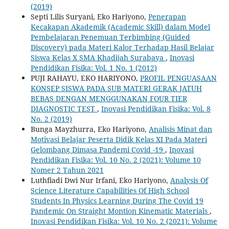
(2019)
Septi Lilis Suryani, Eko Hariyono,
Penerapan
Kecakapan Akademik (Academic Skill) dalam Model
Pembelajaran Penemuan ‎Terbimbing (Guided
Discovery) pada Materi Kalor Terhadap Hasil Belajar
Siswa Kelas X SMA ‎Khadijah Surabaya
,
Inovasi
Pendidikan Fisika: Vol. 1 No. 1 (2012)
PUJI RAHAYU, EKO HARIYONO,
PROFIL PENGUASAAN
KONSEP SISWA PADA SUB MATERI GERAK JATUH
BEBAS DENGAN MENGGUNAKAN FOUR TIER
DIAGNOSTIC TEST
,
Inovasi Pendidikan Fisika: Vol. 8
No. 2 (2019)
Bunga Mayzhurra, Eko Hariyono,
Analisis Minat dan
Motivasi Belajar Peserta Didik Kelas XI Pada Materi
Gelombang Dimasa Pandemi Covid -19
,
Inovasi
Pendidikan Fisika: Vol. 10 No. 2 (2021): Volume 10
Nomer 2 Tahun 2021
Luthfiadi Dwi Nur Irfani, Eko Hariyono,
Analysis Of
Science Literature Capabilities Of High School
Students In Physics Learning During The Covid 19
Pandemic On Straight Montion Kinematic Materials
,
Inovasi Pendidikan Fisika: Vol. 10 No. 2 (2021): Volume