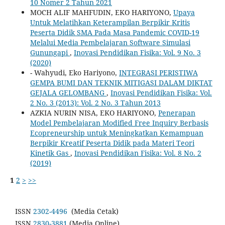
10 Nomer 2 Tahun 2021
MOCH ALIF MAHFUDIN, EKO HARIYONO,
Upaya
Untuk Melatihkan Keterampilan Berpikir Kritis
Peserta Didik SMA Pada Masa Pandemic COVID-19
Melalui Media Pembelajaran Software Simulasi
Gunungapi
,
Inovasi Pendidikan Fisika: Vol. 9 No. 3
(2020)
- Wahyudi, Eko Hariyono,
INTEGRASI PERISTIWA
GEMPA BUMI DAN TEKNIK MITIGASI DALAM DIKTAT
GEJALA GELOMBANG
,
Inovasi Pendidikan Fisika: Vol.
2 No. 3 (2013): Vol. 2 No. 3 Tahun 2013
AZKIA NURIN NISA, EKO HARIYONO,
Penerapan
Model Pembelajaran Modified Free Inquiry Berbasis
Ecopreneurship untuk Meningkatkan Kemampuan
Berpikir Kreatif Peserta Didik pada Materi Teori
Kinetik Gas
,
Inovasi Pendidikan Fisika: Vol. 8 No. 2
(2019)
1
2
>
>>
ISSN
2302-4496
(Media Cetak)
ISSN
2830-3881
(Media Online)