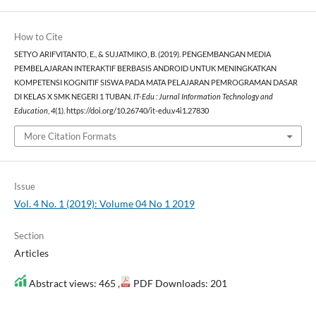
How to Cite
SETYO ARIFVITANTO, E., & SUJATMIKO, B. (2019). PENGEMBANGAN MEDIA
PEMBELAJARAN INTERAKTIF BERBASIS ANDROID UNTUK MENINGKATKAN
KOMPETENSI KOGNITIF SISWA PADA MATA PELAJARAN PEMROGRAMAN DASAR
DI KELAS X SMK NEGERI 1 TUBAN.
IT-Edu : Jurnal Information Technology and
Education
,
4
(1). https://doi.org/10.26740/it-edu.v4i1.27830
More Citation Formats
Issue
Vol. 4 No. 1 (2019): Volume 04 No 1 2019
Section
Articles
Abstract views: 465 ,
PDF Downloads: 201