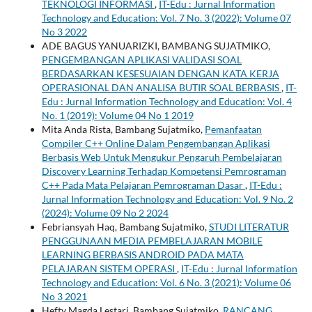
TEKNOLOGI INFORMASI
,
IT-Edu : Jurnal Information
Technology and Education: Vol. 7 No. 3 (2022): Volume 07
No 3 2022
ADE BAGUS YANUARIZKI, BAMBANG SUJATMIKO,
PENGEMBANGAN APLIKASI VALIDASI SOAL
BERDASARKAN KESESUAIAN DENGAN KATA KERJA
OPERASIONAL DAN ANALISA BUTIR SOAL BERBASIS
,
IT-
Edu : Jurnal Information Technology and Education: Vol. 4
No. 1 (2019): Volume 04 No 1 2019
Mita Anda Rista, Bambang Sujatmiko,
Pemanfaatan
Compiler C++ Online Dalam Pengembangan Aplikasi
Berbasis Web Untuk Mengukur Pengaruh Pembelajaran
Discovery Learning Terhadap Kompetensi Pemrograman
C++ Pada Mata Pelajaran Pemrograman Dasar
,
IT-Edu :
Jurnal Information Technology and Education: Vol. 9 No. 2
(2024): Volume 09 No 2 2024
Febriansyah Haq, Bambang Sujatmiko,
STUDI LITERATUR
PENGGUNAAN MEDIA PEMBELAJARAN MOBILE
LEARNING BERBASIS ANDROID PADA MATA
PELAJARAN SISTEM OPERASI
,
IT-Edu : Jurnal Information
Technology and Education: Vol. 6 No. 3 (2021): Volume 06
No 3 2021
Hefty Magda Lestari, Bambang Sujatmiko,
RANCANG