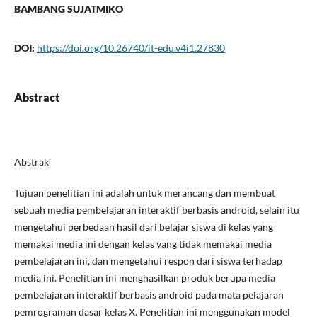
BAMBANG SUJATMIKO
DOI:
https://doi.org/10.26740/it-edu.v4i1.27830
Abstract
Abstrak
Tujuan penelitian ini adalah untuk merancang dan membuat
sebuah media pembelajaran interaktif berbasis android, selain itu
mengetahui perbedaan hasil dari belajar siswa di kelas yang
memakai media ini dengan kelas yang tidak memakai media
pembelajaran ini, dan mengetahui respon dari siswa terhadap
media ini. Penelitian ini menghasilkan produk berupa media
pembelajaran interaktif berbasis android pada mata pelajaran
pemrograman dasar kelas X. Penelitian ini menggunakan model