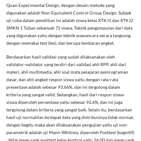
Quasi Experimental Design, dengan desain metode yang
digunakan adalah Non-Equivalent Control Group Design. Subjek
uji coba dalam penelitian ini adalah siswa kelas XTKJ1 dan XTKJ2
SMKN 1 Tuban sebanyak 72 siswa. Teknik pengumpulan dari data
yang digunakan yaitu dengan teknik wawancara secara langsung,
dengan memakai test (tes), dan berupa lembaran angket.
Berdasarkan hasil validasi yang sudah dilaksanakan oleh
validator-validator yang terdiri dari validasi ahli RPP, ahli dari
materi, ahli multimedia, ahli soal mata pelajaran pemrograman
dasar, dan ahli angket respon siswa yaitu dengan rata-rata
presentase adalah sebesar 93.66%, dan ini tergolong dalam
kriteria yang sangat valid. Sedangkan, hasil dari respon siswa-
siswa diperoleh persentase yaitu sebesar 92.6%, dan ini juga
tergolong dalam kriteria yang sangat baik. Selain itu, berdasarkan
hasil uji normalitas terdapat data yang distribusinya tidak normal,
dengan begitu maka akan dilaksanakan pengujian yaitu uji non-
parametrik adalah uji Mann-Whitney, diperoleh Posttest (kognitif)
: Nilai mean rank posttest kelas kontrol yaitu 26.00 dan mean rank