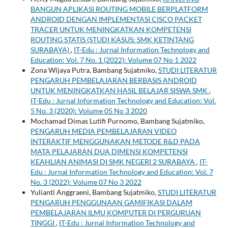
BANGUN APLIKASI ROUTING MOBILE BERPLATFORM
ANDROID DENGAN IMPLEMENTASI CISCO PACKET
TRACER UNTUK MENINGKATKAN KOMPETENSI
ROUTING STATIS (STUDI KASUS: SMK KETINTANG
SURABAYA)
,
IT-Edu : Jurnal Information Technology and
Education: Vol. 7 No. 1 (2022): Volume 07 No 1 2022
Zona Wijaya Putra, Bambang Sujatmiko,
STUDI LITERATUR
PENGARUH PEMBELAJARAN BERBASIS ANDROID
UNTUK MENINGKATKAN HASIL BELAJAR SISWA SMK
,
IT-Edu : Jurnal Information Technology and Education: Vol.
5 No. 3 (2020): Volume 05 No 3 2020
Mochamad Dimas Lutifi Purnomo, Bambang Sujatmiko,
PENGARUH MEDIA PEMBELAJARAN VIDEO
INTERAKTIF MENGGUNAKAN METODE R&D PADA
MATA PELAJARAN DUA DIMENSI KOMPETENSI
KEAHLIAN ANIMASI DI SMK NEGERI 2 SURABAYA
,
IT-
Edu : Jurnal Information Technology and Education: Vol. 7
No. 3 (2022): Volume 07 No 3 2022
Yulianti Anggraeni, Bambang Sujatmiko,
STUDI LITERATUR
PENGARUH PENGGUNAAN GAMIFIKASI DALAM
PEMBELAJARAN ILMU KOMPUTER DI PERGURUAN
TINGGI
,
IT-Edu : Jurnal Information Technology and