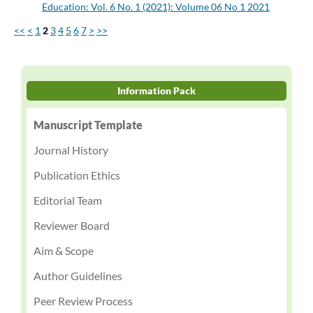
Education: Vol. 6 No. 1 (2021): Volume 06 No 1 2021
<<
<
1
2
3
4
5
6
7
>
>>
Information Pack
Manuscript Template
Journal History
Publication Ethics
Editorial Team
Reviewer Board
Aim & Scope
Author Guidelines
Peer Review Process