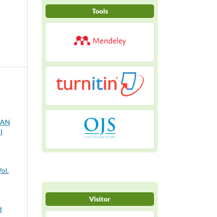
Tools
KAN
I
ol.
Visitor
d