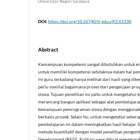
Universitas Negeri Surabaya
DOI:
https://doi.org/10.26740/it-edu.v9i2.61338
Abstract
Kemampuan kompetensi sangat dibutuhkan untuk era s
untuk memiliki kompetensi setidaknya dalam hal p
ini guru terkadang hanya melihat dari hasil yang dike
perlu menilai bagaimana proses dari pengerjaan proy
siswa. Tujuan penelitian ini yaitu untuk mengetahui
merancang bangun aplikasi sebagai alat pembelajar
kemampuan pemrograman siswa dengan menggunak
berbasis proyek. Selain itu, untuk mengetahui seberap
pembelajaran ini dalam meningkatkan hasil belajar. 
metode kuantitatif dengan model penelitian penge
Development (R&D). Aplikasi yang dibuat menggun