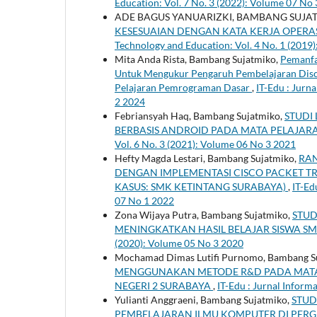
Education: Vol. 7 No. 3 (2022): Volume 07 No
ADE BAGUS YANUARIZKI, BAMBANG SUJA
KESESUAIAN DENGAN KATA KERJA OPERAS
Technology and Education: Vol. 4 No. 1 (2019
Mita Anda Rista, Bambang Sujatmiko,
Pemanfa
Untuk Mengukur Pengaruh Pembelajaran Dis
Pelajaran Pemrograman Dasar
,
IT-Edu : Jurn
2 2024
Febriansyah Haq, Bambang Sujatmiko,
STUDI
BERBASIS ANDROID PADA MATA PELAJARA
Vol. 6 No. 3 (2021): Volume 06 No 3 2021
Hefty Magda Lestari, Bambang Sujatmiko,
RAN
DENGAN IMPLEMENTASI CISCO PACKET T
KASUS: SMK KETINTANG SURABAYA)
,
IT-Ed
07 No 1 2022
Zona Wijaya Putra, Bambang Sujatmiko,
STUD
MENINGKATKAN HASIL BELAJAR SISWA S
(2020): Volume 05 No 3 2020
Mochamad Dimas Lutifi Purnomo, Bambang S
MENGGUNAKAN METODE R&D PADA MATA 
NEGERI 2 SURABAYA
,
IT-Edu : Jurnal Inform
Yulianti Anggraeni, Bambang Sujatmiko,
STUD
PEMBELAJARAN ILMU KOMPUTER DI PER