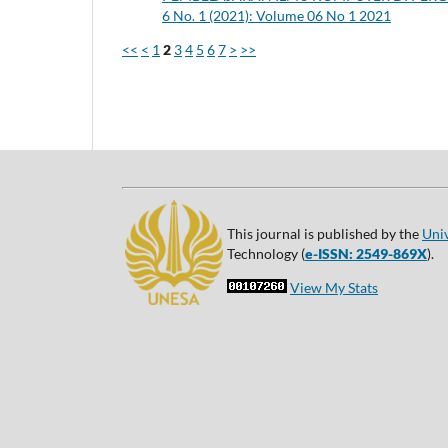
6 No. 1 (2021): Volume 06 No 1 2021
<<
<
1
2
3
4
5
6
7
>
>>
This journal is published by the
Uni
Technology (
e-ISSN: 2549-869X
).
View My Stats