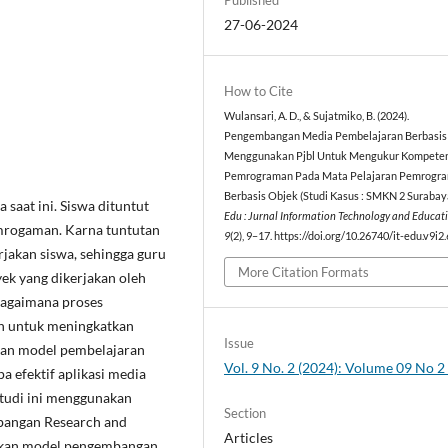
27-06-2024
How to Cite
Wulansari, A. D., & Sujatmiko, B. (2024).
Pengembangan Media Pembelajaran Berbasi
Menggunakan Pjbl Untuk Mengukur Kompeten
Pemrograman Pada Mata Pelajaran Pemrogr
Berbasis Objek (Studi Kasus : SMKN 2 Surabay
aat ini. Siswa dituntut
Edu : Jurnal Information Technology and Educat
emrogaman. Karna tuntutan
9
(2), 9–17. https://doi.org/10.26740/it-edu.v9i
rjakan siswa, sehingga guru
More Citation Formats
ek yang dikerjakan oleh
 bagaimana proses
an untuk meningkatkan
Issue
an model pembelajaran
Vol. 9 No. 2 (2024): Volume 09 No 
a efektif aplikasi media
Studi ini menggunakan
Section
mbangan Research and
Articles
akan model pengembangan