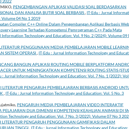
 3 2022
TMIKO,
PENGEMBANGAN APLIKASI VALIDASI SOAL BERDASARKAN
IONAL DAN ANALISA BUTIR SOAL BERBASIS
,
IT-Edu : Jurnal Informa
): Volume 04 No 1 2019
atan Compiler C++ Online Dalam Pengembangan Aplikasi Berbasis We
covery Learning Terhadap Kompetensi Pemrograman C++ Pada Mata
al Information Technology and Education: Vol. 9 No. 2 (2024): Volume 09
 LITERATUR PENGGUNAAN MEDIA PEMBELAJARAN MOBILE LEARNI
N SISTEM OPERASI
,
IT-Edu : Jurnal Information Technology and Educat
CANG BANGUN APLIKASI ROUTING MOBILE BERPLATFORM ANDR
RACER UNTUK MENINGKATKAN KOMPETENSI ROUTING STATIS (STU
u : Jurnal Information Technology and Education: Vol. 7 No. 1 (2022): V
I LITERATUR PENGARUH PEMBELAJARAN BERBASIS ANDROID UNT
MK
,
IT-Edu : Jurnal Information Technology and Education: Vol. 5 No. 3
ujatmiko,
PENGARUH MEDIA PEMBELAJARAN VIDEO INTERAKTIF
PELAJARAN DUA DIMENSI KOMPETENSI KEAHLIAN ANIMASI DI S
ation Technology and Education: Vol. 7 No. 3 (2022): Volume 07 No 3 20
I LITERATUR PENGARUH PENGGUNAAN GAMIFIKASI DALAM
GURUAN TINGGI
,
IT-Edu : Jurnal Information Technology and Education: 