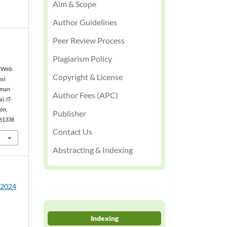
Aim & Scope
Author Guidelines
Peer Review Process
Plagiarism Policy
s Web
Copyright & License
si
aman
Author Fees (APC)
a).
IT-
ion
,
Publisher
2.61338
Contact Us
Abstracting & Indexing
2 2024
Indexing