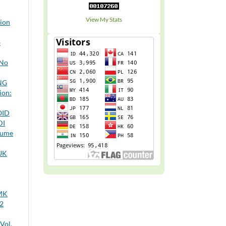
View My Stats
tion
b
 No
NG
ion:
OID
DI
olume
UK
MK
22
Vol.