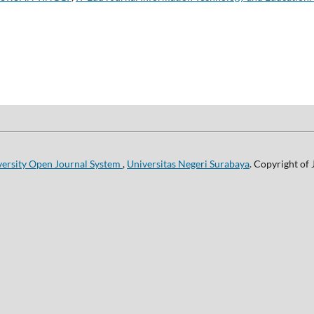
versity Open Journal System
,
Universitas Negeri Surabaya
. Copyright of