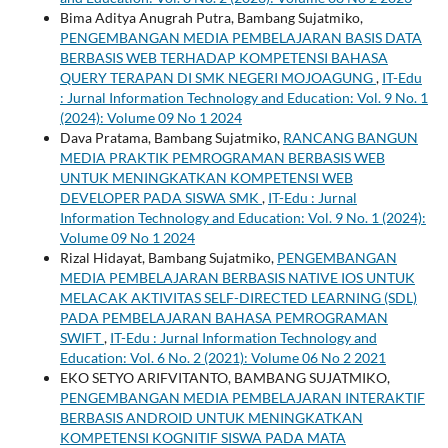
Bima Aditya Anugrah Putra, Bambang Sujatmiko,
PENGEMBANGAN MEDIA PEMBELAJARAN BASIS DATA
BERBASIS WEB TERHADAP KOMPETENSI BAHASA
QUERY TERAPAN DI SMK NEGERI MOJOAGUNG
,
IT-Edu
: Jurnal Information Technology and Education: Vol. 9 No. 1
(2024): Volume 09 No 1 2024
Dava Pratama, Bambang Sujatmiko,
RANCANG BANGUN
MEDIA PRAKTIK PEMROGRAMAN BERBASIS WEB
UNTUK MENINGKATKAN KOMPETENSI WEB
DEVELOPER PADA SISWA SMK
,
IT-Edu : Jurnal
Information Technology and Education: Vol. 9 No. 1 (2024):
Volume 09 No 1 2024
Rizal Hidayat, Bambang Sujatmiko,
PENGEMBANGAN
MEDIA PEMBELAJARAN BERBASIS NATIVE IOS UNTUK
MELACAK AKTIVITAS SELF-DIRECTED LEARNING (SDL)
PADA PEMBELAJARAN BAHASA PEMROGRAMAN
SWIFT
,
IT-Edu : Jurnal Information Technology and
Education: Vol. 6 No. 2 (2021): Volume 06 No 2 2021
EKO SETYO ARIFVITANTO, BAMBANG SUJATMIKO,
PENGEMBANGAN MEDIA PEMBELAJARAN INTERAKTIF
BERBASIS ANDROID UNTUK MENINGKATKAN
KOMPETENSI KOGNITIF SISWA PADA MATA