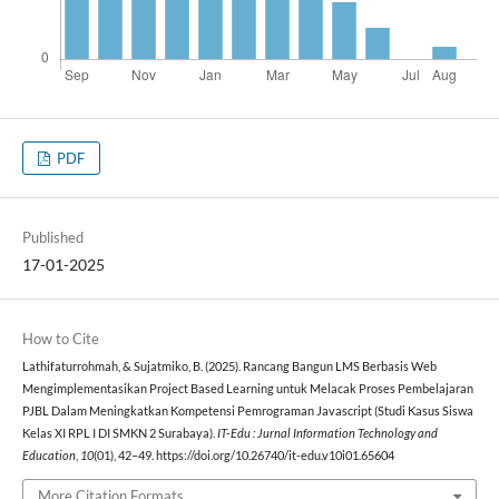
PDF
Published
17-01-2025
How to Cite
Lathifaturrohmah, & Sujatmiko, B. (2025). Rancang Bangun LMS Berbasis Web
Mengimplementasikan Project Based Learning untuk Melacak Proses Pembelajaran
PJBL Dalam Meningkatkan Kompetensi Pemrograman Javascript (Studi Kasus Siswa
Kelas XI RPL I DI SMKN 2 Surabaya).
IT-Edu : Jurnal Information Technology and
Education
,
10
(01), 42–49. https://doi.org/10.26740/it-edu.v10i01.65604
More Citation Formats