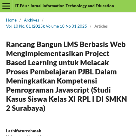
IT-Edu : Jurnal Information Technology and Education
Home
/
Archives
/
Vol. 10 No. 01 (2025): Volume 10 No 01 2025
/
Articles
Rancang Bangun LMS Berbasis Web
Mengimplementasikan Project
Based Learning untuk Melacak
Proses Pembelajaran PJBL Dalam
Meningkatkan Kompetensi
Pemrograman Javascript (Studi
Kasus Siswa Kelas XI RPL I DI SMKN
2 Surabaya)
Lathifaturrohmah