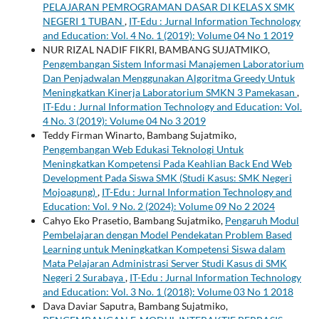
PELAJARAN PEMROGRAMAN DASAR DI KELAS X SMK
NEGERI 1 TUBAN
,
IT-Edu : Jurnal Information Technology
and Education: Vol. 4 No. 1 (2019): Volume 04 No 1 2019
NUR RIZAL NADIF FIKRI, BAMBANG SUJATMIKO,
Pengembangan Sistem Informasi Manajemen Laboratorium
Dan Penjadwalan Menggunakan Algoritma Greedy Untuk
Meningkatkan Kinerja Laboratorium SMKN 3 Pamekasan
,
IT-Edu : Jurnal Information Technology and Education: Vol.
4 No. 3 (2019): Volume 04 No 3 2019
Teddy Firman Winarto, Bambang Sujatmiko,
Pengembangan Web Edukasi Teknologi Untuk
Meningkatkan Kompetensi Pada Keahlian Back End Web
Development Pada Siswa SMK (Studi Kasus: SMK Negeri
Mojoagung)
,
IT-Edu : Jurnal Information Technology and
Education: Vol. 9 No. 2 (2024): Volume 09 No 2 2024
Cahyo Eko Prasetio, Bambang Sujatmiko,
Pengaruh Modul
Pembelajaran dengan Model Pendekatan Problem Based
Learning untuk Meningkatkan Kompetensi Siswa dalam
Mata Pelajaran Administrasi Server Studi Kasus di SMK
Negeri 2 Surabaya
,
IT-Edu : Jurnal Information Technology
and Education: Vol. 3 No. 1 (2018): Volume 03 No 1 2018
Dava Daviar Saputra, Bambang Sujatmiko,