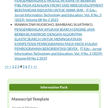
PENGEMBANGAN E-MODUL INTERAKTIF BERBASIS
PjBL PADA KEAHLIAN FRONT END WEB DEVELOPMENT
BERSTANDAR INDUSTRI UNTUK SISWA SMK
,
IT-Edu :
Jurnal Information Technology and Education: Vol. 8 No. 2
(2023): Volume 08 No 2 2023
IRAWAN DWI NUGROHO, BAMBANG SUJATMIKO,
PENGEMBANGAN APLIKASI SEARCH ENGINE JAVA
BERBASIS ANDROID DENGAN ALGORITMA
ELASTICSEARCH UNTUK MENINGKATKAN
KOMPETENSI PEMROGRAMAN PADA MATA KULIAH
PEMROGRAMAN BERORIENTASI OBYEK
,
IT-Edu : Jurnal
Information Technology and Education: Vol. 4 No. 2 (2019):
Volume 04 No 2 2019
<<
<
1
2
3
4
5
6
7
>
>>
Information Pack
Manuscript Template
Journal History