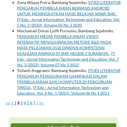
Zona Wijaya Putra, Bambang Sujatmiko,
STUDI LITERATUR
PENGARUH PEMBELAJARAN BERBASIS ANDROID
UNTUK MENINGKATKAN HASIL BELAJAR SISWA SMK
,
IT-Edu : Jurnal Information Technology and Education: Vol.
5 No. 3 (2020): Volume 05 No 3 2020
Mochamad Dimas Lutifi Purnomo, Bambang Sujatmiko,
PENGARUH MEDIA PEMBELAJARAN VIDEO
INTERAKTIF MENGGUNAKAN METODE R&D PADA
MATA PELAJARAN DUA DIMENSI KOMPETENSI
KEAHLIAN ANIMASI DI SMK NEGERI 2 SURABAYA
,
IT-
Edu : Jurnal Information Technology and Education: Vol. 7
No. 3 (2022): Volume 07 No 3 2022
Yulianti Anggraeni, Bambang Sujatmiko,
STUDI LITERATUR
PENGARUH PENGGUNAAN GAMIFIKASI DALAM
PEMBELAJARAN ILMU KOMPUTER DI PERGURUAN
TINGGI
,
IT-Edu : Jurnal Information Technology and
Education: Vol. 6 No. 1 (2021): Volume 06 No 1 2021
<<
<
1
2
3
4
5
6
7
>
>>