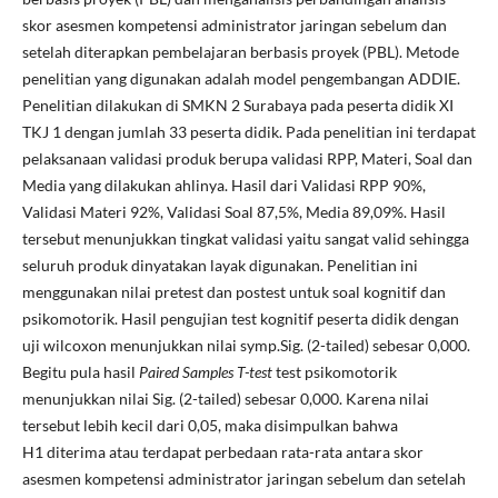
skor asesmen kompetensi administrator jaringan sebelum dan
setelah diterapkan pembelajaran berbasis proyek (PBL). Metode
penelitian yang digunakan adalah model pengembangan ADDIE.
Penelitian dilakukan di SMKN 2 Surabaya pada peserta didik XI
TKJ 1 dengan jumlah 33 peserta didik. Pada penelitian ini terdapat
pelaksanaan validasi produk berupa validasi RPP, Materi, Soal dan
Media yang dilakukan ahlinya. Hasil dari Validasi RPP 90%,
Validasi Materi 92%, Validasi Soal 87,5%, Media 89,09%. Hasil
tersebut menunjukkan tingkat validasi yaitu sangat valid sehingga
seluruh produk dinyatakan layak digunakan. Penelitian ini
menggunakan nilai pretest dan postest untuk soal kognitif dan
psikomotorik. Hasil pengujian test kognitif peserta didik dengan
uji wilcoxon menunjukkan nilai symp.Sig. (2-tailed) sebesar 0,000.
Begitu pula hasil
Paired Samples T-test
test psikomotorik
menunjukkan nilai Sig. (2-tailed) sebesar 0,000. Karena nilai
tersebut lebih kecil dari 0,05, maka disimpulkan bahwa
H1 diterima atau terdapat perbedaan rata-rata antara skor
asesmen kompetensi administrator jaringan sebelum dan setelah