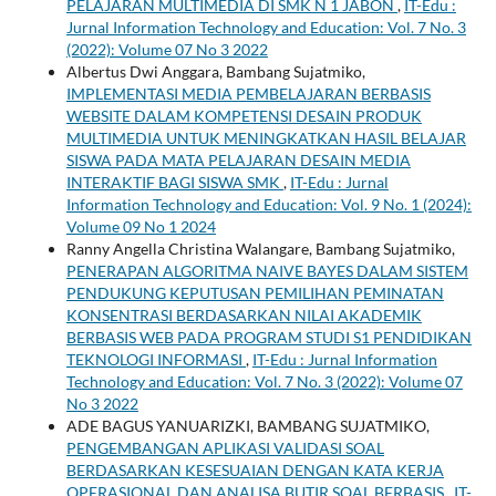
PELAJARAN MULTIMEDIA DI SMK N 1 JABON
,
IT-Edu :
Jurnal Information Technology and Education: Vol. 7 No. 3
(2022): Volume 07 No 3 2022
Albertus Dwi Anggara, Bambang Sujatmiko,
IMPLEMENTASI MEDIA PEMBELAJARAN BERBASIS
WEBSITE DALAM KOMPETENSI DESAIN PRODUK
MULTIMEDIA UNTUK MENINGKATKAN HASIL BELAJAR
SISWA PADA MATA PELAJARAN DESAIN MEDIA
INTERAKTIF BAGI SISWA SMK
,
IT-Edu : Jurnal
Information Technology and Education: Vol. 9 No. 1 (2024):
Volume 09 No 1 2024
Ranny Angella Christina Walangare, Bambang Sujatmiko,
PENERAPAN ALGORITMA NAIVE BAYES DALAM SISTEM
PENDUKUNG KEPUTUSAN PEMILIHAN PEMINATAN
KONSENTRASI BERDASARKAN NILAI AKADEMIK
BERBASIS WEB PADA PROGRAM STUDI S1 PENDIDIKAN
TEKNOLOGI INFORMASI
,
IT-Edu : Jurnal Information
Technology and Education: Vol. 7 No. 3 (2022): Volume 07
No 3 2022
ADE BAGUS YANUARIZKI, BAMBANG SUJATMIKO,
PENGEMBANGAN APLIKASI VALIDASI SOAL
BERDASARKAN KESESUAIAN DENGAN KATA KERJA
OPERASIONAL DAN ANALISA BUTIR SOAL BERBASIS
,
IT-