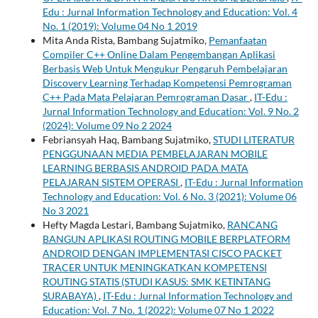
Edu : Jurnal Information Technology and Education: Vol. 4
No. 1 (2019): Volume 04 No 1 2019
Mita Anda Rista, Bambang Sujatmiko,
Pemanfaatan
Compiler C++ Online Dalam Pengembangan Aplikasi
Berbasis Web Untuk Mengukur Pengaruh Pembelajaran
Discovery Learning Terhadap Kompetensi Pemrograman
C++ Pada Mata Pelajaran Pemrograman Dasar
,
IT-Edu :
Jurnal Information Technology and Education: Vol. 9 No. 2
(2024): Volume 09 No 2 2024
Febriansyah Haq, Bambang Sujatmiko,
STUDI LITERATUR
PENGGUNAAN MEDIA PEMBELAJARAN MOBILE
LEARNING BERBASIS ANDROID PADA MATA
PELAJARAN SISTEM OPERASI
,
IT-Edu : Jurnal Information
Technology and Education: Vol. 6 No. 3 (2021): Volume 06
No 3 2021
Hefty Magda Lestari, Bambang Sujatmiko,
RANCANG
BANGUN APLIKASI ROUTING MOBILE BERPLATFORM
ANDROID DENGAN IMPLEMENTASI CISCO PACKET
TRACER UNTUK MENINGKATKAN KOMPETENSI
ROUTING STATIS (STUDI KASUS: SMK KETINTANG
SURABAYA)
,
IT-Edu : Jurnal Information Technology and
Education: Vol. 7 No. 1 (2022): Volume 07 No 1 2022