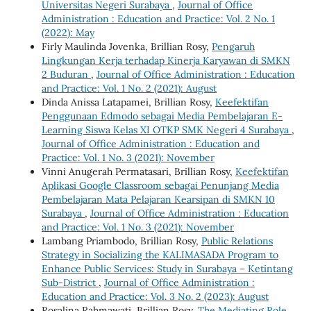
Universitas Negeri Surabaya
,
Journal of Office
Administration : Education and Practice: Vol. 2 No. 1
(2022): May
Firly Maulinda Jovenka, Brillian Rosy,
Pengaruh
Lingkungan Kerja terhadap Kinerja Karyawan di SMKN
2 Buduran
,
Journal of Office Administration : Education
and Practice: Vol. 1 No. 2 (2021): August
Dinda Anissa Latapamei, Brillian Rosy,
Keefektifan
Penggunaan Edmodo sebagai Media Pembelajaran E-
Learning Siswa Kelas XI OTKP SMK Negeri 4 Surabaya
,
Journal of Office Administration : Education and
Practice: Vol. 1 No. 3 (2021): November
Vinni Anugerah Permatasari, Brillian Rosy,
Keefektifan
Aplikasi Google Classroom sebagai Penunjang Media
Pembelajaran Mata Pelajaran Kearsipan di SMKN 10
Surabaya
,
Journal of Office Administration : Education
and Practice: Vol. 1 No. 3 (2021): November
Lambang Priambodo, Brillian Rosy,
Public Relations
Strategy in Socializing the KALIMASADA Program to
Enhance Public Services: Study in Surabaya – Ketintang
Sub-District
,
Journal of Office Administration :
Education and Practice: Vol. 3 No. 2 (2023): August
Rosalina Rahmawati, Brillian Rosy,
The Mediating Role