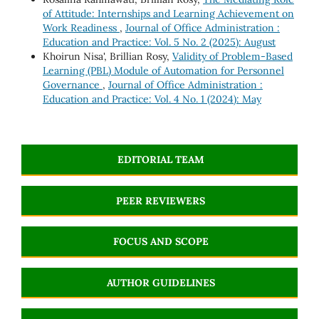
of Attitude: Internships and Learning Achievement on
Work Readiness
,
Journal of Office Administration :
Education and Practice: Vol. 5 No. 2 (2025): August
Khoirun Nisa', Brillian Rosy,
Validity of Problem-Based
Learning (PBL) Module of Automation for Personnel
Governance
,
Journal of Office Administration :
Education and Practice: Vol. 4 No. 1 (2024): May
EDITORIAL TEAM
PEER REVIEWERS
FOCUS AND SCOPE
AUTHOR GUIDELINES