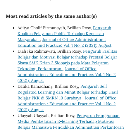
Most read articles by the same author(s)
Aditya Cholif Firmansyah, Brillian Rosy,
Pengaruh
Kualitas Pelayanan Publik Terhadap Kepuasan
Masyarakat
,
Journal of Office Administration :
Education and Practice: Vol. 1 No. 2 (2021): August
Diah Ika Rahmawati, Brillian Rosy,
Pengaruh Fasilitas
Belajar dan Motivasi Belajar terhadap Prestasi Belajar
Siswa SMK Krian 2 Sidoarjo pada Mata Pelajaran
Teknologi Perkantoran
,
Journal of Office
Administration : Education and Practice: Vol. 1 No. 2
(2021): August
Datika Ramadhany, Brillian Rosy,
Pengaruh Self
Regulated Learning dan Minat Belajar terhadap Hasil
Belajar PKK di SMKN 10 Surabaya
,
Journal of Office
Administration : Education and Practice: Vol. 1 No. 2
(2021): August
Ulayyah Ulayyah, Brillian Rosy,
Pengaruh Penggunaan
Media Pembelajaran E-learning Terhadap Motivasi
Belajar Mahasiswa Pendidikan Administrasi Perkantoran