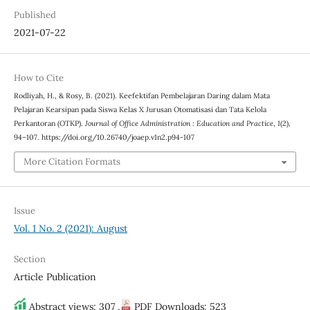
Published
2021-07-22
How to Cite
Rodliyah, H., & Rosy, B. (2021). Keefektifan Pembelajaran Daring dalam Mata
Pelajaran Kearsipan pada Siswa Kelas X Jurusan Otomatisasi dan Tata Kelola
Perkantoran (OTKP).
Journal of Office Administration : Education and Practice
,
1
(2),
94–107. https://doi.org/10.26740/joaep.v1n2.p94-107
More Citation Formats
Issue
Vol. 1 No. 2 (2021): August
Section
Article Publication
Abstract views: 307 ,
PDF Downloads: 523