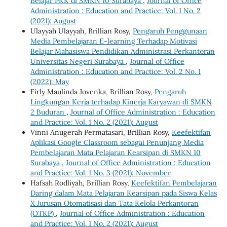
Belajar PKK di SMKN 10 Surabaya
,
Journal of Office
Administration : Education and Practice: Vol. 1 No. 2
(2021): August
Ulayyah Ulayyah, Brillian Rosy,
Pengaruh Penggunaan
Media Pembelajaran E-learning Terhadap Motivasi
Belajar Mahasiswa Pendidikan Administrasi Perkantoran
Universitas Negeri Surabaya
,
Journal of Office
Administration : Education and Practice: Vol. 2 No. 1
(2022): May
Firly Maulinda Jovenka, Brillian Rosy,
Pengaruh
Lingkungan Kerja terhadap Kinerja Karyawan di SMKN
2 Buduran
,
Journal of Office Administration : Education
and Practice: Vol. 1 No. 2 (2021): August
Vinni Anugerah Permatasari, Brillian Rosy,
Keefektifan
Aplikasi Google Classroom sebagai Penunjang Media
Pembelajaran Mata Pelajaran Kearsipan di SMKN 10
Surabaya
,
Journal of Office Administration : Education
and Practice: Vol. 1 No. 3 (2021): November
Hafsah Rodliyah, Brillian Rosy,
Keefektifan Pembelajaran
Daring dalam Mata Pelajaran Kearsipan pada Siswa Kelas
X Jurusan Otomatisasi dan Tata Kelola Perkantoran
(OTKP)
,
Journal of Office Administration : Education
and Practice: Vol. 1 No. 2 (2021): August