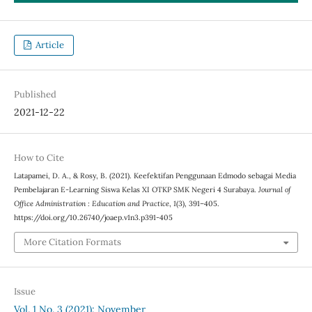
Article
Published
2021-12-22
How to Cite
Latapamei, D. A., & Rosy, B. (2021). Keefektifan Penggunaan Edmodo sebagai Media
Pembelajaran E-Learning Siswa Kelas XI OTKP SMK Negeri 4 Surabaya.
Journal of
Office Administration : Education and Practice
,
1
(3), 391–405.
https://doi.org/10.26740/joaep.v1n3.p391-405
More Citation Formats
Issue
Vol. 1 No. 3 (2021): November