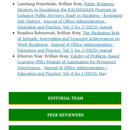
Lambang Priambodo, Brillian Rosy,
Public Relations
Strategy in Socializing the KALIMASADA Program to
Enhance Public Services: Study in Surabaya – Ketintang
Sub-District
,
Journal of Office Administration :
Education and Practice: Vol. 3 No. 2 (2023): August
Rosalina Rahmawati, Brillian Rosy,
The Mediating Role
of Attitude: Internships and Learning Achievement on
Work Readiness
,
Journal of Office Administration :
Education and Practice: Vol. 5 No. 2 (2025): August
Khoirun Nisa', Brillian Rosy,
Validity of Problem-Based
Learning (PBL) Module of Automation for Personnel
Governance
,
Journal of Office Administration :
Education and Practice: Vol. 4 No. 1 (2024): May
EDITORIAL TEAM
PEER REVIEWERS