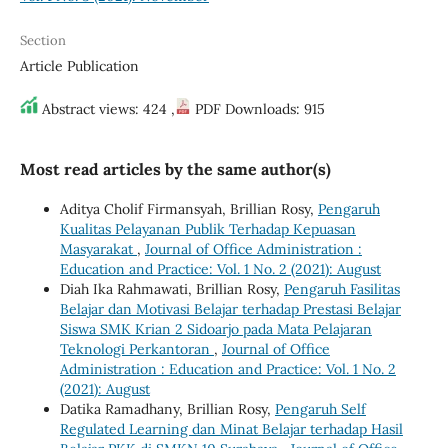
Section
Article Publication
Abstract views: 424 ,
PDF Downloads: 915
Most read articles by the same author(s)
Aditya Cholif Firmansyah, Brillian Rosy,
Pengaruh
Kualitas Pelayanan Publik Terhadap Kepuasan
Masyarakat
,
Journal of Office Administration :
Education and Practice: Vol. 1 No. 2 (2021): August
Diah Ika Rahmawati, Brillian Rosy,
Pengaruh Fasilitas
Belajar dan Motivasi Belajar terhadap Prestasi Belajar
Siswa SMK Krian 2 Sidoarjo pada Mata Pelajaran
Teknologi Perkantoran
,
Journal of Office
Administration : Education and Practice: Vol. 1 No. 2
(2021): August
Datika Ramadhany, Brillian Rosy,
Pengaruh Self
Regulated Learning dan Minat Belajar terhadap Hasil