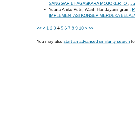
SANGGAR BHAGASKARA MOJOKERTO
,
Ju
Yuana Anike Putri, Warih Handayaningrum,
P
IMPLEMENTASI KONSEP MERDEKA BELA
<<
<
1
2
3
4
5
6
7
8
9
10
>
>>
You may also
start an advanced similarity search
for