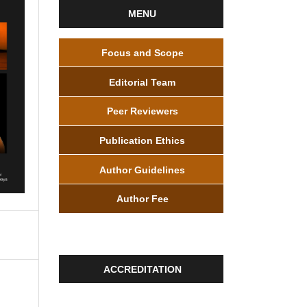
MENU
Focus and Scope
Editorial Team
Peer Reviewers
Publication Ethics
Author Guidelines
Author Fee
ACCREDITATION