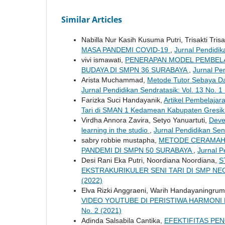
Similar Articles
Nabilla Nur Kasih Kusuma Putri, Trisakti Trisa
MASA PANDEMI COVID-19
,
Jurnal Pendidik
vivi ismawati,
PENERAPAN MODEL PEMBELA
BUDAYA DI SMPN 36 SURABAYA
,
Jurnal Pe
Arista Muchammad,
Metode Tutor Sebaya Da
Jurnal Pendidikan Sendratasik: Vol. 13 No. 1
Farizka Suci Handayanik,
Artikel Pembelajara
Tari di SMAN 1 Kedamean Kabupaten Gresi
Virdha Annora Zavira, Setyo Yanuartuti,
Deve
learning in the studio
,
Jurnal Pendidikan Send
sabry robbie mustapha,
METODE CERAMAH 
PANDEMI DI SMPN 50 SURABAYA
,
Jurnal P
Desi Rani Eka Putri, Noordiana Noordiana,
S
EKSTRAKURIKULER SENI TARI DI SMP N
(2022)
Elva Rizki Anggraeni, Warih Handayaningru
VIDEO YOUTUBE DI PERISTIWA HARMON
No. 2 (2021)
Adinda Salsabila Cantika,
EFEKTIFITAS PE