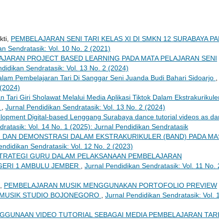
kti,
PEMBELAJARAN SENI TARI KELAS XI DI SMKN 12 SURABAYA P
an Sendratasik: Vol. 10 No. 2 (2021)
JARAN PROJECT BASED LEARNING PADA MATA PELAJARAN SENI
ndidikan Sendratasik: Vol. 13 No. 2 (2024)
lam Pembelajaran Tari Di Sanggar Seni Juanda Budi Bahari Sidoarjo
,
 (2024)
n Tari Giri Sholawat Melalui Media Aplikasi Tiktok Dalam Ekstrakurikule
k
,
Jurnal Pendidikan Sendratasik: Vol. 13 No. 2 (2024)
lopment Digital-based Lenggang Surabaya dance tutorial videos as d
ratasik: Vol. 14 No. 1 (2025): Jurnal Pendidikan Sendratasik
DAN DEMONSTRASI DALAM EKSTRAKURIKULER (BAND) PADA MA
endidikan Sendratasik: Vol. 12 No. 2 (2023)
TRATEGI GURU DALAM PELAKSANAAN PEMBELAJARAN
EGERI 1 AMBULU JEMBER
,
Jurnal Pendidikan Sendratasik: Vol. 11 No. 
m,
PEMBELAJARAN MUSIK MENGGUNAKAN PORTOFOLIO PREVIEW
I MUSIK STUDIO BOJONEGORO
,
Jurnal Pendidikan Sendratasik: Vol. 
NGGUNAAN VIDEO TUTORIAL SEBAGAI MEDIA PEMBELAJARAN TARI