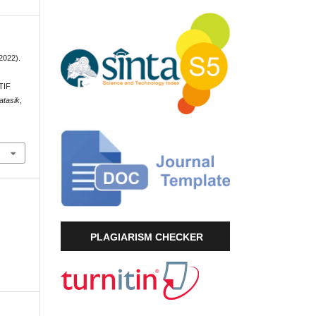
(2022).
TIF
atasik
,
PLAGIARISM CHECKER