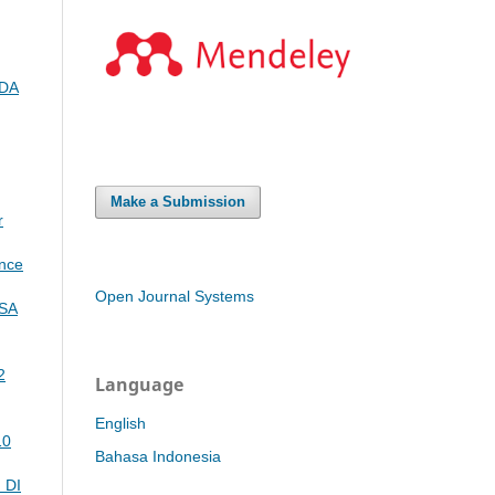
ADA
Make a Submission
r
ance
Open Journal Systems
SA
2
Language
English
10
Bahasa Indonesia
 DI